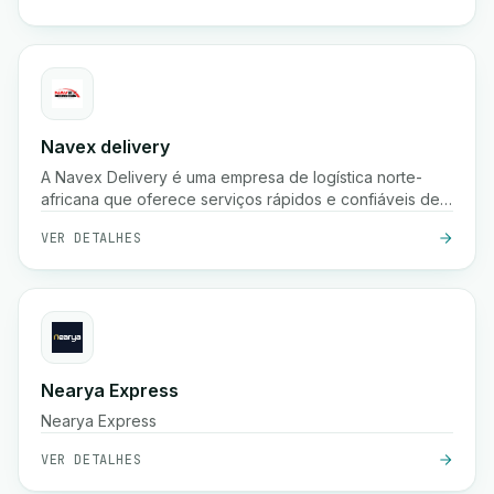
Navex delivery
A Navex Delivery é uma empresa de logística norte-
africana que oferece serviços rápidos e confiáveis de
entrega de encomendas, incluindo recolha, envio
VER DETALHES
nacional e rastreamento em tempo real para e-
commerce e empresas.
Nearya Express
Nearya Express
VER DETALHES