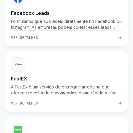
Facebook Leads
Formulários que aparecem diretamente no Facebook ou
Instagram. As empresas podem coletar esses leads
instantaneamente.
VER DETALHES
FastEX
A FastEx é um serviço de entrega marroquino que
oferece recolha de encomendas, envio rápido a nível
nacional, pagamento na entrega e rastreio em tempo
VER DETALHES
real para empresas e lojas online.