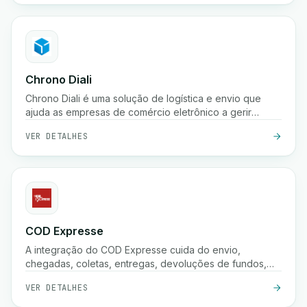
armazenamento.
Chrono Diali
Chrono Diali é uma solução de logística e envio que
ajuda as empresas de comércio eletrônico a gerir
entregas de encomendas, rastrear envios em tempo
VER DETALHES
real e otimizar seus processos de atendimento com
facilidade.
COD Expresse
A integração do COD Expresse cuida do envio,
chegadas, coletas, entregas, devoluções de fundos,
confirmações e armazenamento.
VER DETALHES