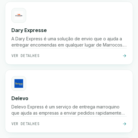
Dary Expresse
A Dary Express é uma solução de envio que o ajuda a
entregar encomendas em qualquer lugar de Marrocos.
Também oferece uma plataforma avançada para gerir
VER DETALHES
facilmente a sua loja e proporciona muitos benefícios
adicionais.
Delevo
Delevo Express é um serviço de entrega marroquino
que ajuda as empresas a enviar pedidos rapidamente
entre cidades. Foca-se em pagamento à cobrança,
VER DETALHES
expedição rápida e logística fiável de última milha para
garantir que as encomendas chegam aos clientes a
tempo.