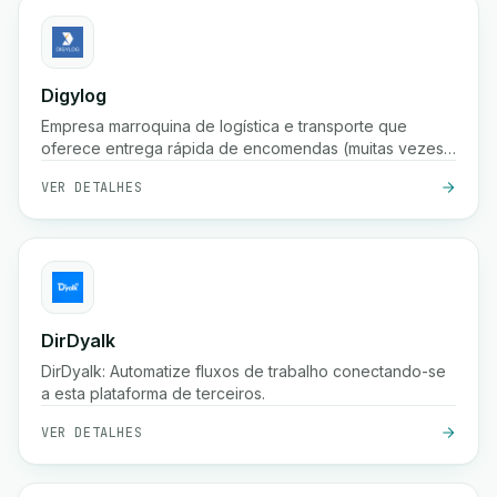
Digylog
Empresa marroquina de logística e transporte que
oferece entrega rápida de encomendas (muitas vezes
em 24 horas), armazenamento, embalagem,
VER DETALHES
confirmação de pedidos e ampla cobertura em
centenas de cidades em Marrocos.
DirDyalk
DirDyalk: Automatize fluxos de trabalho conectando-se
a esta plataforma de terceiros.
VER DETALHES