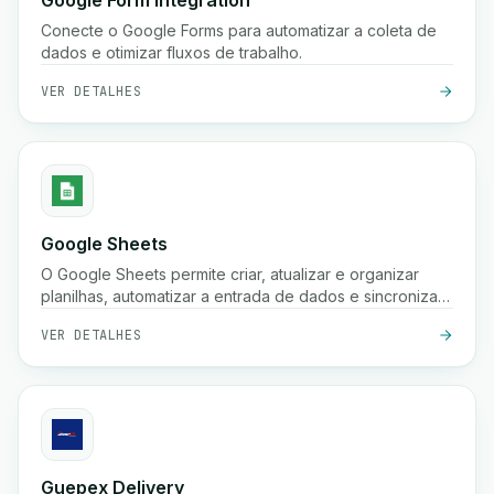
Google Form Integration
Conecte o Google Forms para automatizar a coleta de
dados e otimizar fluxos de trabalho.
VER DETALHES
Google Sheets
O Google Sheets permite criar, atualizar e organizar
planilhas, automatizar a entrada de dados e sincronizar
informações em seus fluxos de trabalho para melhor
VER DETALHES
colaboração e insights.
Guepex Delivery