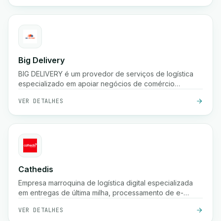
Big Delivery
BIG DELIVERY é um provedor de serviços de logística
especializado em apoiar negócios de comércio
eletrônico no Marrocos.
VER DETALHES
Cathedis
Empresa marroquina de logística digital especializada
em entregas de última milha, processamento de e-
commerce, gestão de pagamentos na entrega,
VER DETALHES
rastreamento em tempo real e soluções de