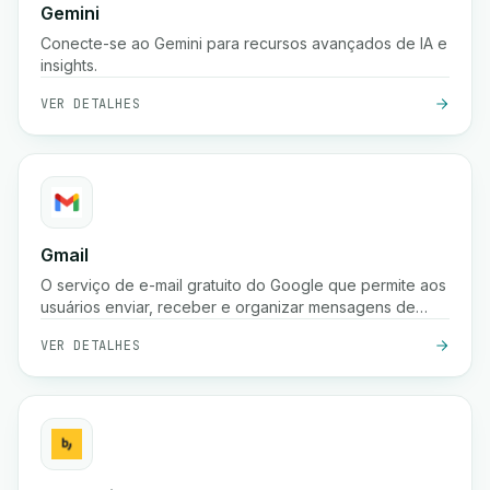
Gemini
Conecte-se ao Gemini para recursos avançados de IA e
insights.
VER DETALHES
Gmail
O serviço de e-mail gratuito do Google que permite aos
usuários enviar, receber e organizar mensagens de
forma segura com proteção poderosa contra spam,
VER DETALHES
pesquisa e integração com as ferramentas do Google
Workspace