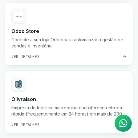
Odoo Store
Conecte a sua loja Odoo para automatizar a gestão de
vendas e inventário.
VER DETALHES
Agente de IA
Olivraison
Respostas instantâneas no
Empresa de logística marroquina que oferece entrega
WhatsApp
rápida (frequentemente em 24 horas) em mais de 200
cidades, fulfillment de e-commerce, rastreamento de
VER DETALHES
encomendas em tempo real, gestão de pagamento na
entrega e serviços de armazenamento.