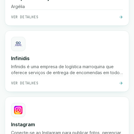
Argélia
VER DETALHES
Infinidis
Infinidis é uma empresa de logística marroquina que
oferece serviços de entrega de encomendas em todo
o país, recolha, armazenamento e cobrança na entrega,
VER DETALHES
com opções de envio rápido como entrega em 24
horas e rastreamento em tempo real.
Instagram
Conecte-se ao Instagram para publicar fotos, gerenciar