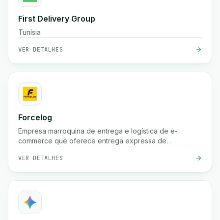
First Delivery Group
Tunísia
VER DETALHES
Forcelog
Empresa marroquina de entrega e logística de e-
commerce que oferece entrega expressa de
encomendas (frequentemente 24 horas nas grandes
VER DETALHES
cidades, 48 horas nas cidades menores), recolha
gratuita, armazenamento, embalagem e serviços de
rastreamento em todo o país.