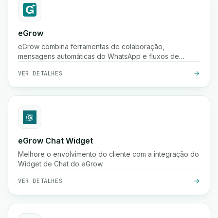
eGrow
eGrow combina ferramentas de colaboração,
mensagens automáticas do WhatsApp e fluxos de
trabalho poderosos em uma única plataforma integrada,
VER DETALHES
ajudando empresas de comércio eletrônico a crescer,
envolver clientes e gerir operações de forma contínua.
eGrow Chat Widget
Melhore o envolvimento do cliente com a integração do
Widget de Chat do eGrow.
VER DETALHES