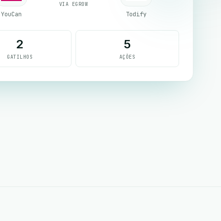
VIA EGROW
YouCan
Todify
2
5
GATILHOS
AÇÕES