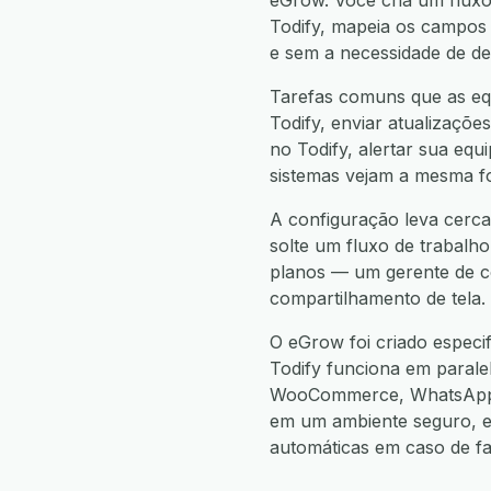
eGrow. Você cria um flux
Todify, mapeia os campos 
e sem a necessidade de d
Tarefas comuns que as eq
Todify, enviar atualizaçõ
no Todify, alertar sua equ
sistemas vejam a mesma f
A configuração leva cerca
solte um fluxo de trabalho
planos — um gerente de co
compartilhamento de tela.
O eGrow foi criado espec
Todify funciona em paral
WooCommerce, WhatsApp, 
em um ambiente seguro, e
automáticas em caso de f