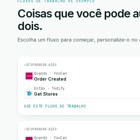
FLUXOS DE TRABALHO DE EXEMPLO
Coisas que você pode a
dois.
Escolha um fluxo para começar, personalize-o no 
⚡
DISPARADOR
→
AÇÃO
Quando · YouCan
Order Created
Então · Todify
Get Stores
USE ESTE FLUXO DE TRABALHO
⚡
DISPARADOR
→
AÇÃO
Quando · YouCan