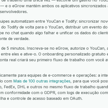
o de trabalho uma única vez — escolhe um gatilho no You
— e o eGrow mantém ambos os aplicativos sincronizados a 
esenvolvedores.
uipes automatizam entre YouCan e Todify: sincronizar nov
es do Todify de volta para o YouCan, distribuir um evento 
ipe no chat quando algo falhar e unificar os dados do clie
onte de verdade.
 de 5 minutos. Inscreva-se no eGrow, autorize o YouCan, au
 entre eles e ative-o. O onboarding personalizado gratuito 
nta real criará seu primeiro fluxo de trabalho com você 
ificamente para equipes de e-commerce e operações: a int
elo com
Mais de 100 outras integrações
, para que você pos
FedEx, DHL e outros no mesmo fluxo de trabalho quando
m conformidade com o GDPR, com logs de execução compl
alha e controle de acesso baseado em OAuth.