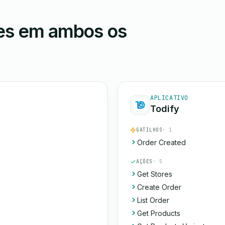
ões em ambos os
APLICATIVO
Todify
GATILHOS
· 1
Order Created
AÇÕES
· 5
Get Stores
Create Order
List Order
Get Products