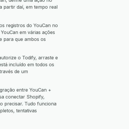
Can, define uma ação no
partir daí, em tempo real
os registros do YouCan no
do YouCan em várias ações
nte para que ambos os
torize o Todify, arraste e
está incluído em todos os
através de um
egração entre YouCan +
sa conectar Shopify,
 precisar. Tudo funciona
etos, tentativas