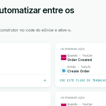
utomatizar entre os
construtor no-code do eGrow e ative-o.
⚡
DISPARADOR
→
AÇÃO
Quando · YouCan
Order Created
Então · Todify
Create Order
USE ESTE FLUXO DE TRABALH
⚡
DISPARADOR
→
AÇÃO
Quando · YouCan