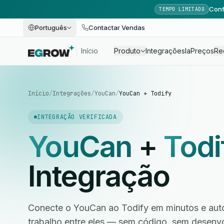
Conf
TEMPO LIMITADO
Português
Contactar Vendas
Início
Produto
Integrações
Ia
Preços
Re
Início
/
Integrações
/
YouCan
/
YouCan + Todify
INTEGRAÇÃO VERIFICADA
YouCan
+
Todi
Integração
Conecte o YouCan ao Todify em minutos e auto
trabalho entre eles — sem código, sem desen