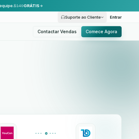
equipe.
$149
GRÁTIS
Suporte ao Cliente
Entrar
Contactar Vendas
Comece Agora