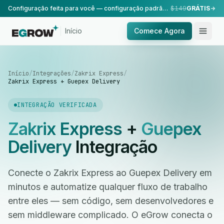
Configuração feita para você — configuração padrão, realizada pela nossa equipe.
$149
GRÁTIS
Início
Comece Agora
Início
/
Integrações
/
Zakrix Express
/
Zakrix Express + Guepex Delivery
INTEGRAÇÃO VERIFICADA
Zakrix Express
+
Guepex
Delivery
Integração
Conecte o Zakrix Express ao Guepex Delivery em
minutos e automatize qualquer fluxo de trabalho
entre eles — sem código, sem desenvolvedores e
sem middleware complicado. O eGrow conecta o