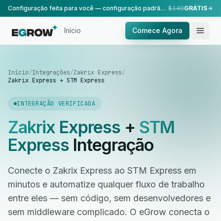
Configuração feita para você — configuração padrão, realizada pela nossa equipe.
$149
GRÁTIS
Início
Comece Agora
Início
/
Integrações
/
Zakrix Express
/
Zakrix Express + STM Express
INTEGRAÇÃO VERIFICADA
Zakrix Express
+
STM
Express
Integração
Conecte o Zakrix Express ao STM Express em
minutos e automatize qualquer fluxo de trabalho
entre eles — sem código, sem desenvolvedores e
sem middleware complicado. O eGrow conecta o