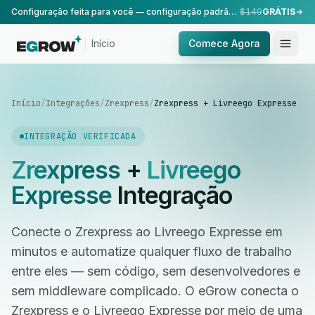
Configuração feita para você — configuração padrão, realizada pela nossa equipe.
$149
GRÁTIS
Início
Comece Agora
Início
/
Integrações
/
Zrexpress
/
Zrexpress + Livreego Expresse
INTEGRAÇÃO VERIFICADA
Zrexpress
+
Livreego
Expresse
Integração
Conecte o Zrexpress ao Livreego Expresse em
minutos e automatize qualquer fluxo de trabalho
entre eles — sem código, sem desenvolvedores e
sem middleware complicado. O eGrow conecta o
Zrexpress e o Livreego Expresse por meio de uma