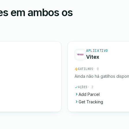
ões em ambos os
APLICATIVO
Vitex
GATILHOS
· 0
Ainda não há gatilhos dispon
AÇÕES
· 2
Add Parcel
Get Tracking