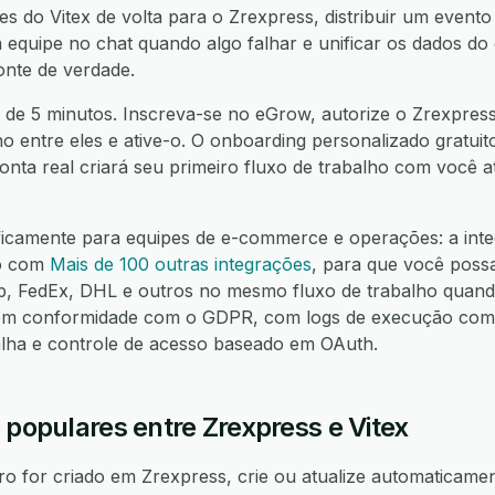
ões do Vitex de volta para o Zrexpress, distribuir um event
a equipe no chat quando algo falhar e unificar os dados do
onte de verdade.
de 5 minutos. Inscreva-se no eGrow, autorize o Zrexpress,
ho entre eles e ative-o. O onboarding personalizado gratuit
nta real criará seu primeiro fluxo de trabalho com você 
ficamente para equipes de e-commerce e operações: a int
lo com
Mais de 100 outras integrações
, para que você poss
FedEx, DHL e outros no mesmo fluxo de trabalho quando
m conformidade com o GDPR, com logs de execução compl
alha e controle de acesso baseado em OAuth.
 populares entre Zrexpress e Vitex
 for criado em Zrexpress, crie ou atualize automaticamen