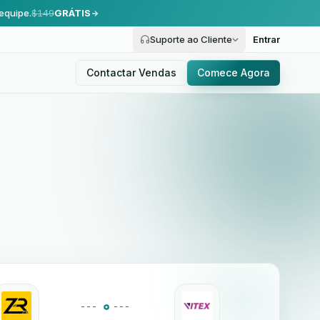
equipe.
$149
GRÁTIS
Suporte ao Cliente
Entrar
Contactar Vendas
Comece Agora