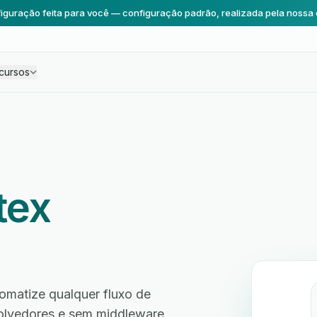
iguração feita para você — configuração padrão, realizada pela nossa 
cursos
tex
omatize qualquer fluxo de
volvedores e sem middleware