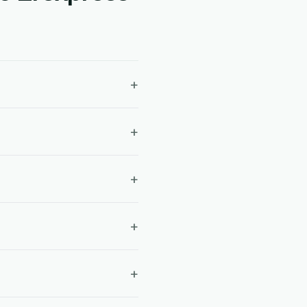
+
+
+
+
+