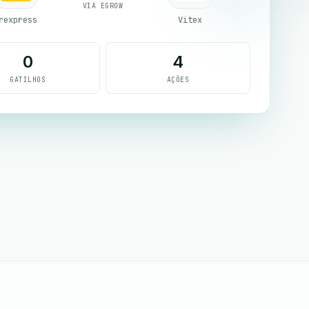
VIA EGROW
rexpress
Vitex
0
4
GATILHOS
AÇÕES