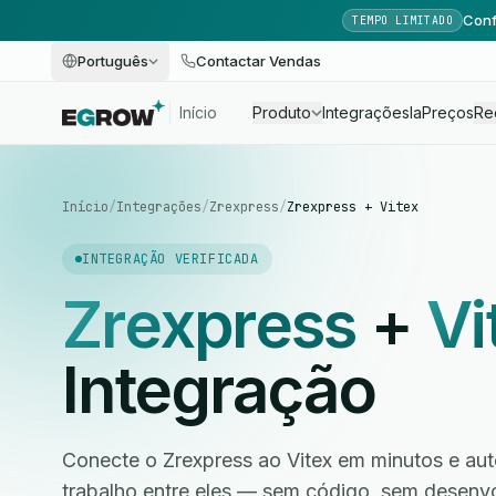
Conf
TEMPO LIMITADO
Português
Contactar Vendas
Início
Produto
Integrações
Ia
Preços
Re
Início
/
Integrações
/
Zrexpress
/
Zrexpress + Vitex
INTEGRAÇÃO VERIFICADA
Zrexpress
+
Vi
Integração
Conecte o Zrexpress ao Vitex em minutos e aut
trabalho entre eles — sem código, sem desen