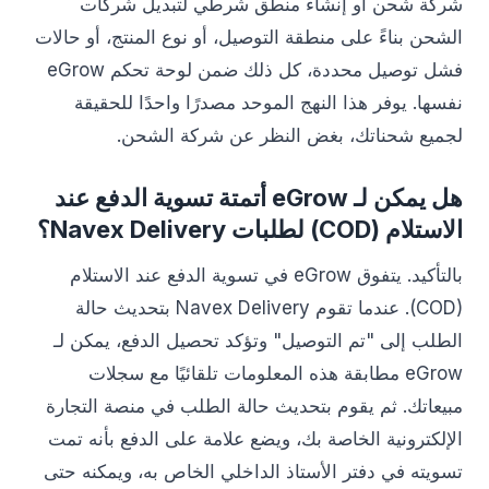
شركة شحن أو إنشاء منطق شرطي لتبديل شركات
الشحن بناءً على منطقة التوصيل، أو نوع المنتج، أو حالات
فشل توصيل محددة، كل ذلك ضمن لوحة تحكم eGrow
نفسها. يوفر هذا النهج الموحد مصدرًا واحدًا للحقيقة
لجميع شحناتك، بغض النظر عن شركة الشحن.
هل يمكن لـ eGrow أتمتة تسوية الدفع عند
الاستلام (COD) لطلبات Navex Delivery؟
بالتأكيد. يتفوق eGrow في تسوية الدفع عند الاستلام
(COD). عندما تقوم Navex Delivery بتحديث حالة
الطلب إلى "تم التوصيل" وتؤكد تحصيل الدفع، يمكن لـ
eGrow مطابقة هذه المعلومات تلقائيًا مع سجلات
مبيعاتك. ثم يقوم بتحديث حالة الطلب في منصة التجارة
الإلكترونية الخاصة بك، ويضع علامة على الدفع بأنه تمت
تسويته في دفتر الأستاذ الداخلي الخاص به، ويمكنه حتى