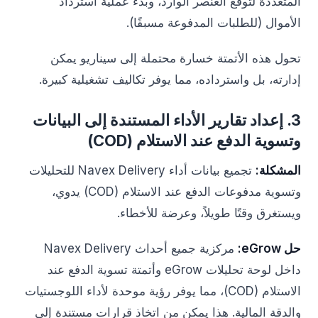
المتعددة لتوقع العنصر الوارد، وبدء عملية استرداد
الأموال (للطلبات المدفوعة مسبقًا).
تحول هذه الأتمتة خسارة محتملة إلى سيناريو يمكن
إدارته، بل واسترداده، مما يوفر تكاليف تشغيلية كبيرة.
3. إعداد تقارير الأداء المستندة إلى البيانات
وتسوية الدفع عند الاستلام (COD)
المشكلة:
تجميع بيانات أداء Navex Delivery للتحليلات
وتسوية مدفوعات الدفع عند الاستلام (COD) يدوي،
ويستغرق وقتًا طويلاً، وعرضة للأخطاء.
حل eGrow:
مركزية جميع أحداث Navex Delivery
داخل لوحة تحليلات eGrow وأتمتة تسوية الدفع عند
الاستلام (COD)، مما يوفر رؤية موحدة لأداء اللوجستيات
والدقة المالية. هذا يمكن من اتخاذ قرارات مستندة إلى