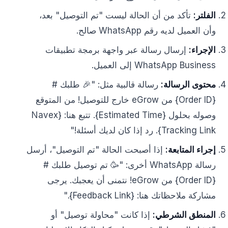
الفلتر:
تأكد من أن الحالة ليست "تم التوصيل" بعد،
وأن العميل لديه رقم WhatsApp صالح.
الإجراء:
إرسال رسالة عبر واجهة برمجة تطبيقات
WhatsApp Business إلى العميل.
محتوى الرسالة:
رسالة قالبية مثل: "🎉 طلبك #
{Order ID} من eGrow خارج للتوصيل! من المتوقع
وصوله بحلول {Estimated Time}. تتبع هنا: {Navex
Tracking Link}. رد إذا كان لديك أسئلة!"
إجراء المتابعة:
إذا أصبحت الحالة "تم التوصيل"، أرسل
رسالة WhatsApp أخرى: "🥳 تم توصيل طلبك #
{Order ID} من eGrow! نتمنى أن يعجبك. يرجى
مشاركة ملاحظاتك هنا: {Feedback Link}."
المنطق الشرطي:
إذا كانت "محاولة توصيل" أو