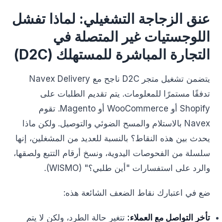
عنق الزجاجة التشغيلي: لماذا تفشل
اللوجستيات غير المتصلة في
التجارة المباشرة للمستهلك (D2C)
يتضمن تشغيل متجر D2C ناجح مع Navex Delivery
تدفقًا مستمرًا للمعلومات. يتم تقديم الطلبات على
Shopify أو WooCommerce أو Magento. تقوم
Navex بالاستلام والمسح الضوئي والتوصيل. ولكن ماذا
يحدث بين هذه النقاط؟ بالنسبة للعديد من المشغلين، إنها
سلسلة من الفحوصات اليدوية، ونسخ أرقام التتبع ولصقها،
والرد على استفسارات "أين طلبي؟" (WISMO).
ضع في اعتبارك نقاط الضعف الشائعة هذه:
تأخر التواصل مع العملاء:
تتغير حالة الطرد، ولكن لا يتم