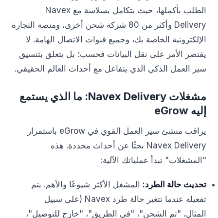
الطلب بأكملها، حيث يتكامل بسلاسة مع Navex
Delivery وأكثر من 80 شركة شحن أخرى، ومنصة التجارة
الإلكترونية الخاصة بك، وجميع قنوات الاتصال الهامة. لا
يقتصر الأمر على نقل البيانات فحسب؛ بل يتعلق بتنسيق
سير العمل الذكي الذي يتفاعل مع أحداث العالم الحقيقي.
مشغلات Navex Delivery: ما الذي يستمع
إليه eGrow
يراقب منشئ سير العمل القوي في eGrow باستمرار
Navex Delivery بحثًا عن أحداث محددة. هذه
"المشغلات" تبدأ عملياتك الآلية:
تحديث حالة الطرد:
المشغل الأكثر شيوعًا والأهم. يتم
تفعيله عندما تتغير حالة طرد Navex (على سبيل
المثال، "تم الشحن"، "في الطريق"، "خارج للتوصيل"،