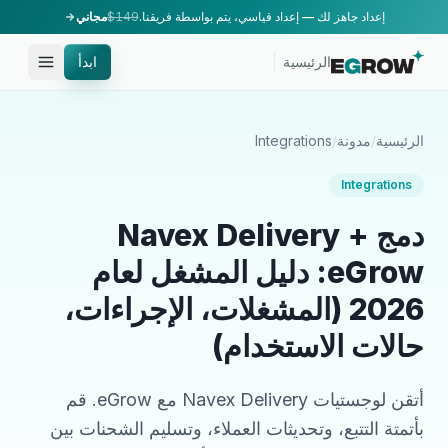
إعداد جاهز لك — إعداد قياسي، يتم بواسطة فريقنا.
$149
مجاني
الرئيسية
ابدأ
الرئيسية
/
مدونة
/
Integrations
Integrations
دمج Navex Delivery +
eGrow: دليل المشغل لعام
2026 (المشغلات، الإجراءات،
حالات الاستخدام)
أتقن لوجستيات Navex Delivery مع eGrow. قم
بأتمتة التتبع، وتحديثات العملاء، وتسليم الشحنات بين