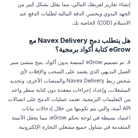
إنشاء تقارير لفريقك المالي، مما يقلل بشكل كبير من
الجهد اليدوي ويحسن الدقة المالية لطلبات الدفع عند
الاستلام (COD) الخاصة بك.
هل يتطلب دمج Navex Delivery مع
eGrow كتابة أكواد برمجية؟
لا، تم تصميم eGrow كمنصة بدون أكواد. يتيح منشئ سير
العمل البديهي الذي يعتمد على السحب والإفلات لأي
شخص ربط Navex Delivery والمنصات الأخرى، وتحديد
المشغلات، وإعداد إجراءات معقدة دون كتابة سطر واحد
من التعليمات البرمجية. تعتمد عمليات الدمج على اتصالات
API آمنة، والتي يتم تكوينها من خلال إدخالات بيانات
اعتماد بسيطة في لوحة تحكم eGrow، مما يجعل الأتمتة
المتقدمة في متناول جميع مشغلي التجارة الإلكترونية.