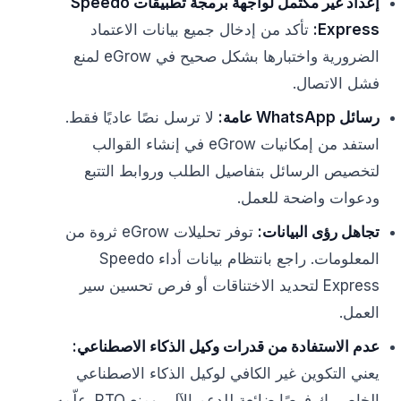
إعداد غير مكتمل لواجهة برمجة تطبيقات Speedo
Express:
تأكد من إدخال جميع بيانات الاعتماد
الضرورية واختبارها بشكل صحيح في eGrow لمنع
فشل الاتصال.
رسائل WhatsApp عامة:
لا ترسل نصًا عاديًا فقط.
استفد من إمكانيات eGrow في إنشاء القوالب
لتخصيص الرسائل بتفاصيل الطلب وروابط التتبع
ودعوات واضحة للعمل.
تجاهل رؤى البيانات:
توفر تحليلات eGrow ثروة من
المعلومات. راجع بانتظام بيانات أداء Speedo
Express لتحديد الاختناقات أو فرص تحسين سير
العمل.
عدم الاستفادة من قدرات وكيل الذكاء الاصطناعي:
يعني التكوين غير الكافي لوكيل الذكاء الاصطناعي
الخاص بك فرصًا ضائعة للدعم الآلي ومنع RTO. علّمه