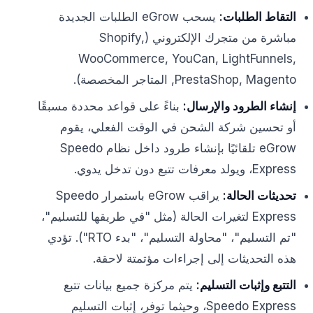
التقاط الطلبات:
يسحب eGrow الطلبات الجديدة
مباشرة من متجرك الإلكتروني (Shopify,
WooCommerce, YouCan, LightFunnels,
PrestaShop, Magento, المتاجر المخصصة).
إنشاء الطرود والإرسال:
بناءً على قواعد محددة مسبقًا
أو تحسين شركة الشحن في الوقت الفعلي، يقوم
eGrow تلقائيًا بإنشاء طرود داخل نظام Speedo
Express، ويولد معرفات تتبع دون تدخل يدوي.
تحديثات الحالة:
يراقب eGrow باستمرار Speedo
Express لتغيرات الحالة (مثل "في طريقها للتسليم"،
"تم التسليم"، "محاولة التسليم"، "بدء RTO"). تؤدي
هذه التحديثات إلى إجراءات مؤتمتة لاحقة.
التتبع وإثبات التسليم:
يتم مركزة جميع بيانات تتبع
Speedo Express، وحيثما توفر، إثبات التسليم