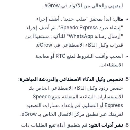
البديهي والخالي من الأكواد في eGrow.
مثال:
ابدأ بمحفز "طلب جديد". أضف إجراء
"إنشاء طرد Speedo Express". ثم أضف إجراء
"إرسال رسالة WhatsApp" للتأكيد، مستفيدًا من
قدرات وكيل الذكاء الاصطناعي في eGrow.
اسحب وأفلت الشروط لمنع RTO أو معالجة
الاستثناءات.
تخصيص وكيل الذكاء الاصطناعي والدردشة المباشرة:
خصص ردود وكيل الذكاء الاصطناعي الخاص بك
للاستفسارات الشائعة المتعلقة بتتبع Speedo
Express أو التسليم. قم بإعداد مسارات التصعيد
لفريقك عبر تطبيق مركز الاتصال الخاص بـ eGrow.
نشر أدوات التتبع:
قم بتطبيق أداة تتبع الطلبات ذات