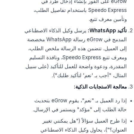
eGrow على الفور بإنشاء إدخال طرد في
Speedo Express باستخدام تفاصيل الطلب،
وتأمين معرف تتبع.
تأكيد WhatsApp:
يرسل وكيل الذكاء الاصطناعي
المدمج في eGrow رسالة WhatsApp مخصصة
إلى العميل. تتضمن هذه الرسالة ملخص الطلب،
ومعرف تتبع Speedo Express، ونافذة التسليم
المقدرة، ودعوة واضحة للعمل للتأكيد (على سبيل
المثال، "أجب بـ 'نعم' لتأكيد طلبك").
معالجة الاستجابات الذكية:
إذا رد العميل بـ "نعم"، يقوم eGrow بتحديث
حالة الطلب إلى "مؤكد" ويستمر في الإرسال.
إذا طرح العميل سؤالاً ("هل يمكنني تغيير
العنوان؟")، يحاول وكيل الذكاء الاصطناعي