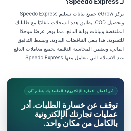
لـ Speedo Express؟
يركز eGrow جميع بيانات تسليم Speedo Express
وتحصيل COD. يطابق هذه السجلات تلقائيًا مع طلباتك
الملتقطة وبيانات بوابة الدفع، مما يوفر عرضًا موحدًا
للتسوية. هذا يلغي التناقضات اليدوية، ويبسط التدقيق
المالي، ويضمن المحاسبة الدقيقة لجميع معاملات الدفع
عند الاستلام التي تتعامل معها Speedo Express.
أدر أعمال التجارة الإلكترونية الخاصة بك بنظام آلي
توقف عن خسارة الطلبات. أدر
عمليات تجارتك الإلكترونية
بالكامل من مكان واحد.