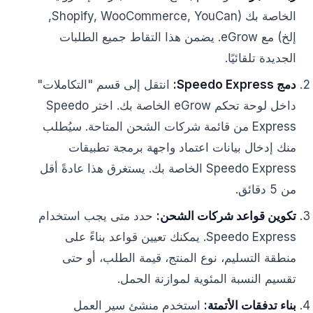
الخاصة بك (Shopify, WooCommerce, YouCan,
إلخ) مع eGrow. يضمن هذا التقاط جميع الطلبات
الجديدة تلقائيًا.
دمج Speedo Express:
انتقل إلى قسم "التكاملات"
داخل لوحة تحكم eGrow الخاصة بك. اختر Speedo
Express من قائمة شركات الشحن المتاحة. سيُطلب
منك إدخال بيانات اعتماد واجهة برمجة تطبيقات
Speedo Express الخاصة بك. يستغرق هذا عادةً أقل
من 5 دقائق.
تكوين قواعد شركات الشحن:
حدد متى يجب استخدام
Speedo Express. يمكنك تعيين قواعد بناءً على
منطقة التسليم، نوع المنتج، قيمة الطلب، أو حتى
تقسيم النسبة المئوية لموازنة الحمل.
بناء تدفقات الأتمتة:
استخدم منشئ سير العمل