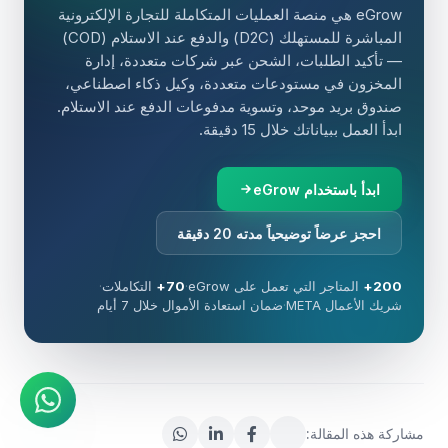
eGrow هي منصة العمليات المتكاملة للتجارة الإلكترونية
المباشرة للمستهلك (D2C) والدفع عند الاستلام (COD)
— تأكيد الطلبات، الشحن عبر شركات متعددة، إدارة
المخزون في مستودعات متعددة، وكيل ذكاء اصطناعي،
صندوق بريد موحد، وتسوية مدفوعات الدفع عند الاستلام.
ابدأ العمل ببياناتك خلال 15 دقيقة.
ابدأ باستخدام eGrow
احجز عرضاً توضيحياً مدته 20 دقيقة
200+
المتاجر التي تعمل على eGrow
·
70+
التكاملات
·
شريك الأعمال META
·
ضمان استعادة الأموال خلال 7 أيام
وكيل الذكاء الاصطناعي
إجابات فورية على واتساب
مشاركة هذه المقالة: