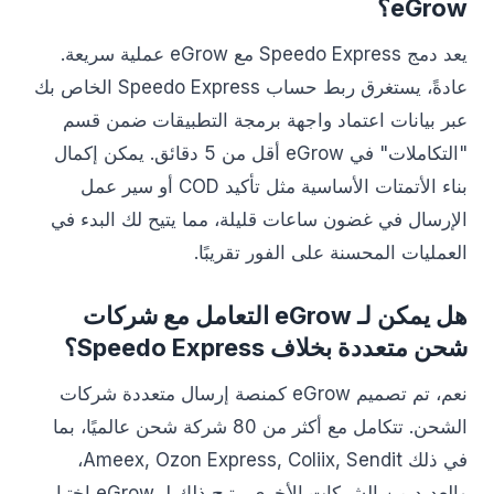
eGrow؟
يعد دمج Speedo Express مع eGrow عملية سريعة.
عادةً، يستغرق ربط حساب Speedo Express الخاص بك
عبر بيانات اعتماد واجهة برمجة التطبيقات ضمن قسم
"التكاملات" في eGrow أقل من 5 دقائق. يمكن إكمال
بناء الأتمتات الأساسية مثل تأكيد COD أو سير عمل
الإرسال في غضون ساعات قليلة، مما يتيح لك البدء في
العمليات المحسنة على الفور تقريبًا.
هل يمكن لـ eGrow التعامل مع شركات
شحن متعددة بخلاف Speedo Express؟
نعم، تم تصميم eGrow كمنصة إرسال متعددة شركات
الشحن. تتكامل مع أكثر من 80 شركة شحن عالميًا، بما
في ذلك Ameex, Ozon Express, Coliix, Sendit،
والعديد من الشركات الأخرى. يتيح ذلك لـ eGrow اختيار