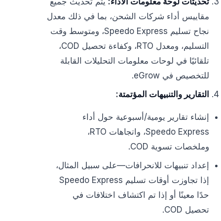
تحديثات لوحة معلومات الأداء:
يتم تحديث جميع
مقاييس أداء شركات الشحن، بما في ذلك معدل
نجاح تسليم Speedo Express، ومتوسط وقت
التسليم، ومعدل RTO، وكفاءة تحصيل COD،
تلقائيًا في لوحات معلومات التحليلات القابلة
للتخصيص في eGrow.
التقارير والتنبيهات المؤتمتة:
إنشاء تقارير يومية/أسبوعية حول أداء
Speedo Express، واتجاهات RTO،
وملخصات تسوية COD.
إعداد تنبيهات للانحرافات—على سبيل المثال،
إذا تجاوزت أوقات تسليم Speedo Express
حدًا معينًا أو إذا تم اكتشاف اختلافات في
تحصيل COD.