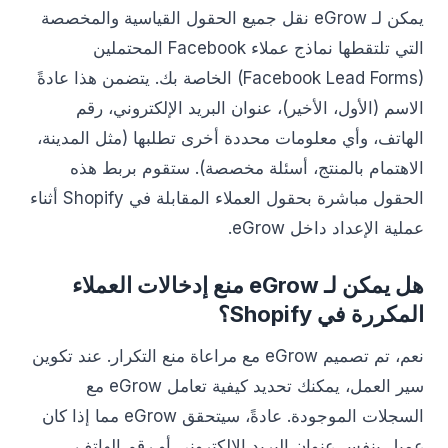
يمكن لـ eGrow نقل جميع الحقول القياسية والمخصصة
التي تلتقطها نماذج عملاء Facebook المحتملين
(Facebook Lead Forms) الخاصة بك. يتضمن هذا عادةً
الاسم (الأول، الأخير)، عنوان البريد الإلكتروني، رقم
الهاتف، وأي معلومات محددة أخرى تطلبها (مثل المدينة،
الاهتمام بالمنتج، أسئلة مخصصة). ستقوم بربط هذه
الحقول مباشرة بحقول العملاء المقابلة في Shopify أثناء
عملية الإعداد داخل eGrow.
هل يمكن لـ eGrow منع إدخالات العملاء
المكررة في Shopify؟
نعم، تم تصميم eGrow مع مراعاة منع التكرار. عند تكوين
سير العمل، يمكنك تحديد كيفية تعامل eGrow مع
السجلات الموجودة. عادةً، سيتحقق eGrow مما إذا كان
عميل بنفس عنوان البريد الإلكتروني أو رقم الهاتف