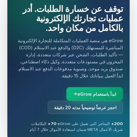
توقف عن خسارة الطلبات. أدر
عمليات تجارتك الإلكترونية
بالكامل من مكان واحد.
eGrow هي منصة العمليات المتكاملة للتجارة الإلكترونية
المباشرة للمستهلك (D2C) والدفع عند الاستلام (COD)
— تأكيد الطلبات، الشحن عبر شركات متعددة، إدارة
المخزون في مستودعات متعددة، وكيل ذكاء اصطناعي،
صندوق بريد موحد، وتسوية مدفوعات الدفع عند الاستلام.
ابدأ العمل ببياناتك خلال 15 دقيقة.
ابدأ باستخدام eGrow
احجز عرضاً توضيحياً مدته 20 دقيقة
200+
المتاجر التي تعمل على eGrow
·
70+
التكاملات
·
شريك الأعمال META
·
ضمان استعادة الأموال خلال 7 أيام