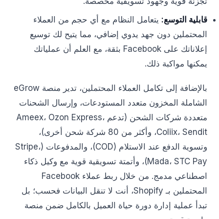
تجزئة قوية وجهود تسويقية مخصصة.
قابلية التوسع:
يتعامل النظام مع أي حجم من العملاء
المحتملين دون جهد يدوي إضافي، مما يتيح لك توسيع
إعلاناتك على Facebook بثقة، مع العلم أن عملياتك
يمكنها مواكبة ذلك.
بالإضافة إلى تكامل العملاء المحتملين، تدير منصة eGrow
الشاملة المخزون متعدد المستودعات، وإرسال الشحنات
متعددة شركات الشحن (تدعم Ameex، Ozon Express،
Coliix، Sendit، وأكثر من 80 شركة شحن أخرى)،
وتسوية الدفع عند الاستلام (COD)، والمدفوعات (Stripe،
Mada، STC Pay)، وأتمتة تسويقية قوية مع وكيل ذكاء
اصطناعي مدمج. من خلال ربط عملاء Facebook
المحتملين بـ Shopify، أنت لا تنقل البيانات فحسب؛ بل
تبدأ عملية إدارة دورة حياة العميل بالكامل ضمن منصة