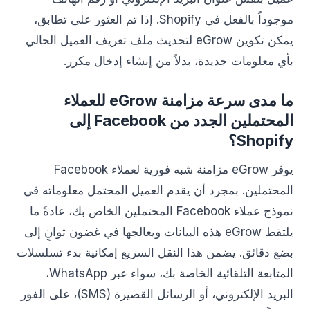
موجوداً بالفعل في Shopify. إذا تم العثور على تطابق،
يمكن تكوين eGrow لتحديث ملف تعريف العميل الحالي
بأي معلومات جديدة، بدلاً من إنشاء إدخال مكرر.
ما مدى سرعة مزامنة eGrow للعملاء
المحتملين الجدد من Facebook إلى
Shopify؟
يوفر eGrow مزامنة شبه فورية لعملاء Facebook
المحتملين. بمجرد أن يقدم العميل المحتمل معلوماته في
نموذج عملاء Facebook المحتملين الخاص بك، عادةً ما
يلتقط eGrow هذه البيانات ويعالجها في غضون ثوانٍ إلى
بضع دقائق. يضمن هذا النقل السريع إمكانية بدء تسلسلات
المتابعة التلقائية الخاصة بك، سواء عبر WhatsApp،
البريد الإلكتروني، أو الرسائل القصيرة (SMS)، على الفور