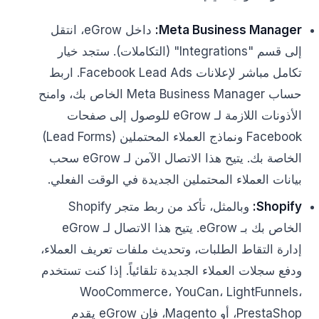
Meta Business Manager:
داخل eGrow، انتقل
إلى قسم "Integrations" (التكاملات). ستجد خيار
تكامل مباشر لإعلانات Facebook Lead Ads. اربط
حساب Meta Business Manager الخاص بك، وامنح
الأذونات اللازمة لـ eGrow للوصول إلى صفحات
Facebook ونماذج العملاء المحتملين (Lead Forms)
الخاصة بك. يتيح هذا الاتصال الآمن لـ eGrow سحب
بيانات العملاء المحتملين الجديدة في الوقت الفعلي.
Shopify:
وبالمثل، تأكد من ربط متجر Shopify
الخاص بك بـ eGrow. يتيح هذا الاتصال لـ eGrow
إدارة التقاط الطلبات، وتحديث ملفات تعريف العملاء،
ودفع سجلات العملاء الجديدة تلقائياً. إذا كنت تستخدم
WooCommerce، YouCan، LightFunnels،
PrestaShop، أو Magento، فإن eGrow يقدم