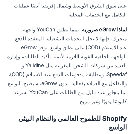
على سوق الشرق الأوسط وشمال إفريقيا أيضًا عمليات
التكامل مع الخدمات المحلية.
لماذا eGrow ضرورية:
بينما تطلق YouCan واجهة
متجرك، فإنها لا تحل التحديات التشغيلية المعقدة للدفع
عند الاستلام (COD) على نطاق واسع. توفر eGrow
الواجهة الخلفية القوية اللازمة لأتمتة تأكيد الطلبات، وإدارة
العديد من شركات الشحن المغربية مثل Yalidine و
Speedaf، ومطابقة مدفوعات الدفع عند الاستلام (COD)،
والتفاعل مع العملاء بفعالية. بدون eGrow، سيصبح التوسع
بما يتجاوز عدد قليل من الطلبات على YouCan بسرعة
كابوسًا يدويًا وغير مربح.
Shopify للطموح العالمي والنظام البيئي
الواسع