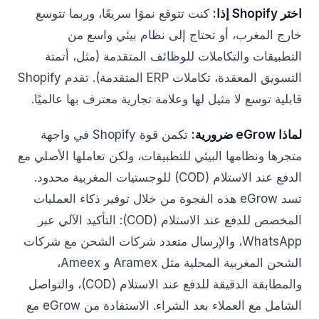
اختر Shopify إذا:
كنت تتوقع نموًا سريعًا، وربما تتوسع
خارج المغرب، أو تحتاج إلى نظام بيئي واسع من
التطبيقات والتكاملات للوظائف المتقدمة (مثل، أتمتة
التسويق المعقدة، تكاملات ERP المتقدمة). تقدم Shopify
قابلية توسع لا مثيل لها وعلامة تجارية معترف بها عالميًا.
لماذا eGrow ضرورية:
تكمن قوة Shopify في واجهة
متجرها ونظامها البيئي للتطبيقات، ولكن تعاملها الأصلي مع
الدفع عند الاستلام (COD) للوجستيات المغربية محدود.
تسد eGrow هذه الفجوة من خلال توفير ذكاء العمليات
المخصص للدفع عند الاستلام (COD): التأكيد الآلي عبر
WhatsApp، والإرسال متعدد شركات الشحن مع شركات
الشحن المغربية المحلية مثل Aramex و Ameex،
والمطابقة الدقيقة للدفع عند الاستلام (COD)، والتواصل
الشامل مع العملاء بعد الشراء. الاستفادة من eGrow مع