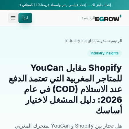
إعداد جاهز لك — إعداد قياسي، يتم بواسطة فريقنا.
$149
مجاني
الرئيسية
ابدأ
الرئيسية
/
مدونة
/
Industry Insights
Industry Insights
Shopify مقابل YouCan
للمتاجر المغربية التي تعتمد الدفع
عند الاستلام (COD) في عام
2026: دليل المشغل لاختيار
أساسك
هل تحتار بين Shopify و YouCan لمتجرك المغربي