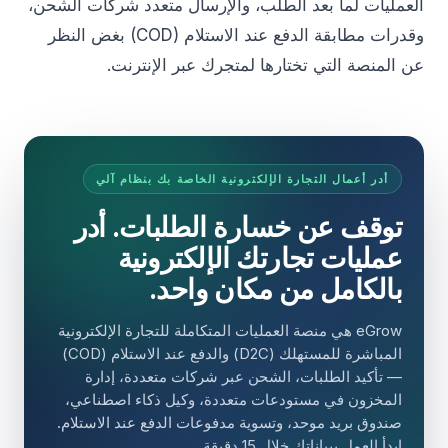
العمليات لما بعد الطلب، والإرسال متعدد شركات الشحن،
وقدرات مطابقة الدفع عند الاستلام (COD) بغض النظر
عن المنصة التي تختارها لمتجرك عبر الإنترنت.
أدر أعمال التجارة الإلكترونية الخاصة بك بنظام آلي
توقف عن خسارة الطلبات. أدر
عمليات تجارتك الإلكترونية
بالكامل من مكان واحد.
eGrow هي منصة العمليات المتكاملة للتجارة الإلكترونية
المباشرة للمستهلك (D2C) والدفع عند الاستلام (COD)
— تأكيد الطلبات، الشحن عبر شركات متعددة، إدارة
المخزون في مستودعات متعددة، وكيل ذكاء اصطناعي،
صندوق بريد موحد، وتسوية مدفوعات الدفع عند الاستلام.
ابدأ العمل ببياناتك خلال 15 دقيقة.