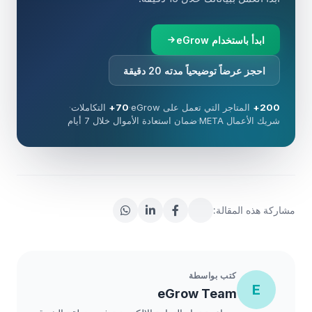
ابدأ باستخدام eGrow
احجز عرضاً توضيحياً مدته 20 دقيقة
200+
المتاجر التي تعمل على eGrow
·
70+
التكاملات
·
شريك الأعمال META
·
ضمان استعادة الأموال خلال 7 أيام
مشاركة هذه المقالة:
كتب بواسطة
E
eGrow Team