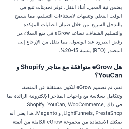
يضمن نية العميل. أثناء النقل، توفر تحديثات تتبع في
الوقت الفعلي وتنبيهات لاستثناءات التسليم، مما يسمح
بالتدخل السريع. من خلال ضمان الطلبات المؤكدة
والتسليم الشفاف، تساعد eGrow في منع العملاء من
رفض الطرود عند الوصول، مما يقلل من الإرجاع إلى
المصدر (RTO) بنسبة 15-20%.
هل eGrow متوافقة مع متاجر Shopify و
YouCan؟
نعم، تم تصميم eGrow لتكون مستقلة عن المنصة،
وتتكامل بسلاسة مع واجهات المتاجر الإلكترونية الرائدة بما
في ذلك Shopify, YouCan, WooCommerce,
LightFunnels, PrestaShop, و Magento. هذا يعني أنه
يمكنك الاستفادة من مجموعة eGrow الكاملة من أتمتة