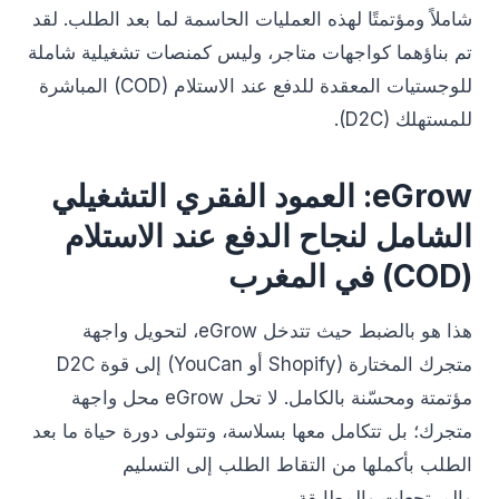
شاملاً ومؤتمتًا لهذه العمليات الحاسمة لما بعد الطلب. لقد
تم بناؤهما كواجهات متاجر، وليس كمنصات تشغيلية شاملة
للوجستيات المعقدة للدفع عند الاستلام (COD) المباشرة
للمستهلك (D2C).
eGrow: العمود الفقري التشغيلي
الشامل لنجاح الدفع عند الاستلام
(COD) في المغرب
هذا هو بالضبط حيث تتدخل eGrow، لتحويل واجهة
متجرك المختارة (Shopify أو YouCan) إلى قوة D2C
مؤتمتة ومحسّنة بالكامل. لا تحل eGrow محل واجهة
متجرك؛ بل تتكامل معها بسلاسة، وتتولى دورة حياة ما بعد
الطلب بأكملها من التقاط الطلب إلى التسليم
والمرتجعات والمطابقة.