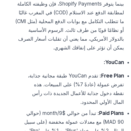
بينما يتوفر Shopify Payments، فإن وظيفته الكاملة
لمطابقة الدفع عند الاستلام (COD) في المغرب غالبًا
ما تتطلب التكامل مع بوابات الدفع المحلية (مثل CMI)
أو نظامًا قويًا من طرف ثالث. الرسوم الأساسية
بالدولار الأمريكي، مما يعني أن تقلبات أسعار الصرف
يمكن أن تؤثر على إنفاقك الشهري.
YouCan:
Free Plan:
تقدم YouCan طبقة مجانية جذابة،
تفرض عمولة (عادةً 7%) على المبيعات. هذه
نقطة دخول جذابة للأعمال الجديدة ذات رأس
المال الأولي المحدود.
Paid Plans:
تبدأ من حوالي $9/month (حوالي
90 MAD) مع معدلات عمولة مخفضة (على سبيل
المثال، 2% على خطة 'Plus'، و 1% على 'Pro'، و