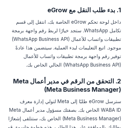
1. بدء طلب النقل مع eGrow
داخل لوحة تحكم eGrow الخاصة بك، انتقل إلى قسم
تكامل WhatsApp. ستجد خيارًا لربط رقم واجهة برمجة
تطبيقات واتساب للأعمال (WhatsApp Business API)
موجود. اتبع التعليمات لبدء العملية. سيتضمن هذا عادةً
توفير رقم واجهة برمجة تطبيقات واتساب للأعمال
(WhatsApp Business API) الحالي الخاص بك.
2. التحقق من الرقم في مدير أعمال Meta
(Meta Business Manager)
سترسل eGrow طلبًا إلى Meta لتولي إدارة معرف
WABA ID الخاص بك. بصفتك مسؤول مدير أعمال Meta
(Meta Business Manager) الخاص بك، ستتلقى إشعارًا
يطالبك بالموافقة على هذا الطلب. هذه خطوة حاسمة. قم