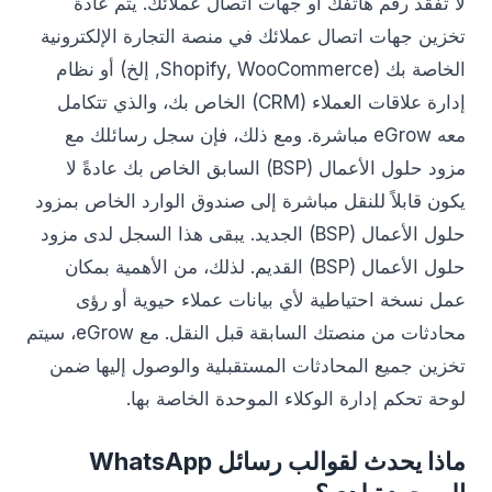
لا تفقد رقم هاتفك أو جهات اتصال عملائك. يتم عادةً
تخزين جهات اتصال عملائك في منصة التجارة الإلكترونية
الخاصة بك (Shopify, WooCommerce, إلخ) أو نظام
إدارة علاقات العملاء (CRM) الخاص بك، والذي تتكامل
معه eGrow مباشرة. ومع ذلك، فإن سجل رسائلك مع
مزود حلول الأعمال (BSP) السابق الخاص بك عادةً لا
يكون قابلاً للنقل مباشرة إلى صندوق الوارد الخاص بمزود
حلول الأعمال (BSP) الجديد. يبقى هذا السجل لدى مزود
حلول الأعمال (BSP) القديم. لذلك، من الأهمية بمكان
عمل نسخة احتياطية لأي بيانات عملاء حيوية أو رؤى
محادثات من منصتك السابقة قبل النقل. مع eGrow، سيتم
تخزين جميع المحادثات المستقبلية والوصول إليها ضمن
لوحة تحكم إدارة الوكلاء الموحدة الخاصة بها.
ماذا يحدث لقوالب رسائل WhatsApp