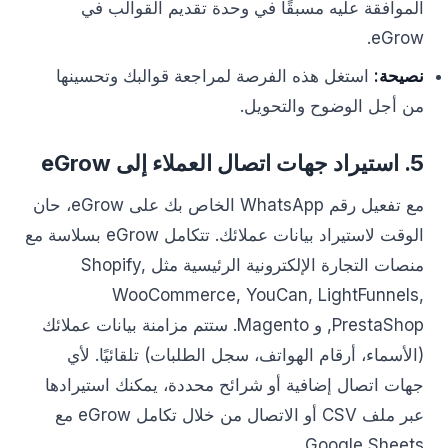
الموافقة عليه مسبقًا في وحدة تقديم القوالب في
eGrow.
نصيحة:
استغل هذه الفرصة لمراجعة قوالبك وتحسينها
من أجل الوضوح والتحويل.
5. استيراد جهات اتصال العملاء إلى eGrow
مع تفعيل رقم WhatsApp الخاص بك على eGrow، حان
الوقت لاستيراد بيانات عملائك. تتكامل eGrow بسلاسة مع
منصات التجارة الإلكترونية الرئيسية مثل Shopify,
WooCommerce, YouCan, LightFunnels,
PrestaShop, و Magento. ستتم مزامنة بيانات عملائك
(الأسماء، أرقام الهواتف، سجل الطلبات) تلقائيًا. لأي
جهات اتصال إضافية أو شرائح محددة، يمكنك استيرادها
عبر ملف CSV أو الاتصال من خلال تكامل eGrow مع
Google Sheets.