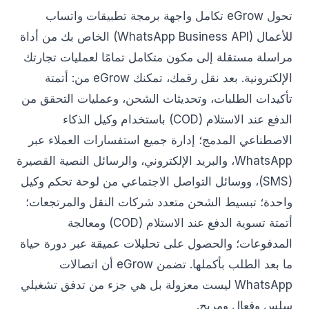
تحول eGrow تكامل واجهة برمجة تطبيقات واتساب
للأعمال (WhatsApp Business API) الخاص بك من أداة
مراسلة مستقلة إلى مكون متكامل تمامًا لعمليات تجارتك
الإلكترونية. بعد نقل رقمك، تمكنك eGrow من: أتمتة
تأكيدات الطلبات، وتحديثات الشحن، وعمليات التحقق من
الدفع عند الاستلام (COD) باستخدام وكيل الذكاء
الاصطناعي المدمج؛ إدارة جميع استفسارات العملاء عبر
WhatsApp، والبريد الإلكتروني، والرسائل النصية القصيرة
(SMS)، ووسائل التواصل الاجتماعي من لوحة تحكم وكيل
واحدة؛ تبسيط الشحن متعدد شركات النقل والمرتجعات؛
أتمتة تسوية الدفع عند الاستلام (COD) ومعالجة
المدفوعات؛ والحصول على تحليلات عميقة عبر دورة حياة
ما بعد الطلب بأكملها. تضمن eGrow أن اتصالات
WhatsApp ليست معزولة بل هي جزء من تدفق تشغيلي
سلس وفعال ومربح.