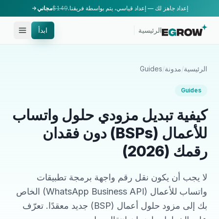
إعداد جاهز لك — إعداد قياسي، يتم بواسطة فريقنا.
$149
مجاني
الرئيسية
ابدأ
الرئيسية
/
مدونة
/
Guides
Guides
كيفية تبديل مزودي حلول واتساب
للأعمال (BSPs) دون فقدان
رقمك (2026)
لا يجب أن يكون نقل رقم واجهة برمجة تطبيقات
واتساب للأعمال (WhatsApp Business API) الخاص
بك إلى مزود حلول أعمال (BSP) جديد معقدًا. تعرّف