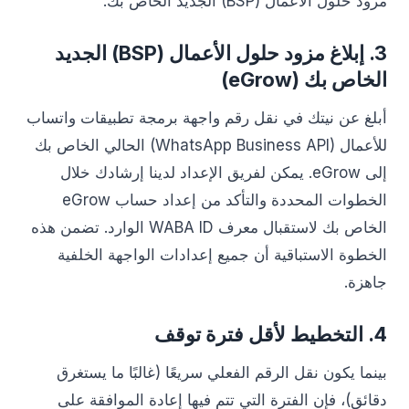
مزود حلول الأعمال (BSP) الجديد الخاص بك.
3. إبلاغ مزود حلول الأعمال (BSP) الجديد
الخاص بك (eGrow)
أبلغ عن نيتك في نقل رقم واجهة برمجة تطبيقات واتساب
للأعمال (WhatsApp Business API) الحالي الخاص بك
إلى eGrow. يمكن لفريق الإعداد لدينا إرشادك خلال
الخطوات المحددة والتأكد من إعداد حساب eGrow
الخاص بك لاستقبال معرف WABA ID الوارد. تضمن هذه
الخطوة الاستباقية أن جميع إعدادات الواجهة الخلفية
جاهزة.
4. التخطيط لأقل فترة توقف
بينما يكون نقل الرقم الفعلي سريعًا (غالبًا ما يستغرق
دقائق)، فإن الفترة التي تتم فيها إعادة الموافقة على