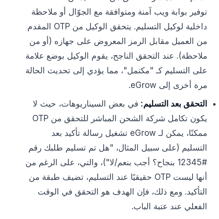
توفير بوابة ويب آمنة ومتوافقة مع الجوّال أو ملاحظة
داخلية لوكيل التسليم. يتحقق الوكيل من OTP المقدم
من العميل مقابل الرمز المعروض على جهازه (أو من
ملاحظة). عند التحقق الناجح، يقوم الوكيل بوضع علامة
على التسليم كـ "مكتمل"، مما يؤدي إلى تحديث الحالة
مرة أخرى إلى eGrow.
التحقق بعد التسليم:
في بعض السيناريوهات، حيث لا
يكون تكامل شركة الشحن المباشر للتحقق من OTP
ممكنًا، يمكن لـ eGrow تشغيل رسالة تأكيد بعد
التسليم (على سبيل المثال، "هل تم تسليم طلبك رقم
#12345 بنجاح؟ أجب بنعم/لا")، والتي، على الرغم من
أنها ليست OTP حقيقيًا عند التسليم، تضيف طبقة من
التأكيد. ومع ذلك، فإن الهدف هو التحقق في الوقت
الفعلي عند عتبة الباب.