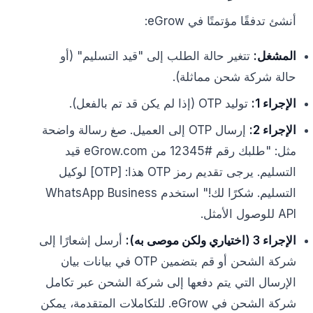
أنشئ تدفقًا مؤتمتًا في eGrow:
المشغل:
تتغير حالة الطلب إلى "قيد التسليم" (أو
حالة شركة شحن مماثلة).
الإجراء 1:
توليد OTP (إذا لم يكن قد تم بالفعل).
الإجراء 2:
إرسال OTP إلى العميل. صغ رسالة واضحة
مثل: "طلبك رقم #12345 من eGrow.com قيد
التسليم. يرجى تقديم رمز OTP هذا: [OTP] لوكيل
التسليم. شكرًا لك!" استخدم WhatsApp Business
API للوصول الأمثل.
الإجراء 3 (اختياري ولكن موصى به):
أرسل إشعارًا إلى
شركة الشحن أو قم بتضمين OTP في بيانات بيان
الإرسال التي يتم دفعها إلى شركة الشحن عبر تكامل
شركة الشحن في eGrow. للتكاملات المتقدمة، يمكن