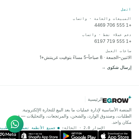
اتصل
المبيعات والعامة · واتساب
+1 555 706 4469
دعم عملاء نشط · واتساب
+1 555 719 6197
ساعات العمل
الاثنين–الجمعة · 8 صباحاً–5 مساءً بتوقيت غرينتش+1
إرسال شكوى
→
الرئيسية
وكيل الذكاء الاصطناعي
إجابات فورية على واتساب
المنصة الأساسية لإدارة عمليات ما بعد البيع للتجارة الإلكترونية.
الطلبات، وصندوق الوارد، والشحن، والمرتجعات، والتحليلات — في
مكان واحد.
الإصدار 2.0 · الحالة:
● جميع الأنظمة تعمل بشكل طبيع