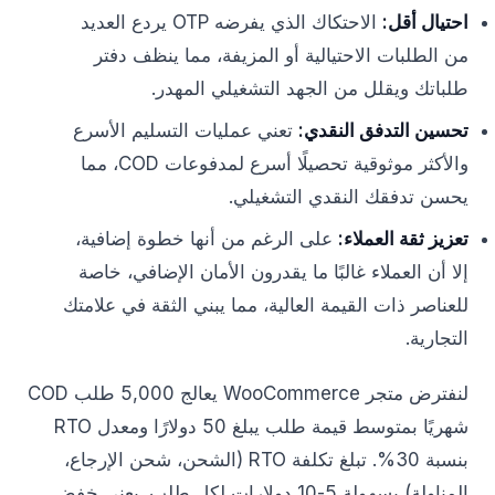
احتيال أقل:
الاحتكاك الذي يفرضه OTP يردع العديد
من الطلبات الاحتيالية أو المزيفة، مما ينظف دفتر
طلباتك ويقلل من الجهد التشغيلي المهدر.
تحسين التدفق النقدي:
تعني عمليات التسليم الأسرع
والأكثر موثوقية تحصيلًا أسرع لمدفوعات COD، مما
يحسن تدفقك النقدي التشغيلي.
تعزيز ثقة العملاء:
على الرغم من أنها خطوة إضافية،
إلا أن العملاء غالبًا ما يقدرون الأمان الإضافي، خاصة
للعناصر ذات القيمة العالية، مما يبني الثقة في علامتك
التجارية.
لنفترض متجر WooCommerce يعالج 5,000 طلب COD
شهريًا بمتوسط قيمة طلب يبلغ 50 دولارًا ومعدل RTO
بنسبة 30%. تبلغ تكلفة RTO (الشحن، شحن الإرجاع،
المناولة) بسهولة 5-10 دولارات لكل طلب. يعني خفض