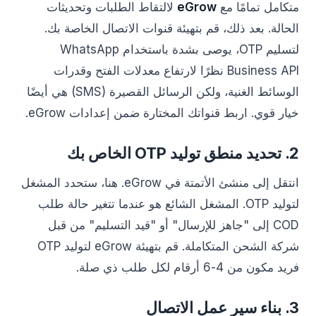
متكامل تمامًا مع
eGrow
لالتقاط الطلبات وتحديثات
الحالة. بعد ذلك، قم بتهيئة قنوات الاتصال الخاصة بك.
لتسليم OTP، يوصى بشدة باستخدام WhatsApp
Business API نظرًا لارتفاع معدلات الفتح وقدرات
الوسائط الغنية، ولكن الرسائل القصيرة (SMS) هي أيضًا
خيار قوي. اربط قنواتك المختارة ضمن إعدادات eGrow.
2. تحديد منطق توليد OTP الخاص بك
انتقل إلى منشئ الأتمتة في eGrow. هنا، ستحدد المشغل
لتوليد OTP. المشغل الشائع هو عندما تتغير حالة طلب
COD إلى "جاهز للإرسال" أو "قيد التسليم" من قبل
شركة الشحن المتكاملة. قم بتهيئة eGrow لتوليد OTP
فريد مكون من 4-6 أرقام لكل طلب ذي صلة.
3. بناء سير عمل الاتصال