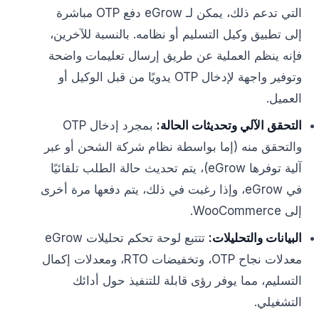
التي تدعم ذلك، يمكن لـ eGrow دفع OTP مباشرة
إلى تطبيق وكيل التسليم أو نظامه. بالنسبة للآخرين،
فإنه ينظم العملية عن طريق إرسال تعليمات واضحة
وتوفير واجهة لإدخال OTP يدويًا من قبل الوكيل أو
العميل.
التحقق الآلي وتحديثات الحالة:
بمجرد إدخال OTP
والتحقق منه (إما بواسطة نظام شركة الشحن أو عبر
آلية توفرها eGrow)، يتم تحديث حالة الطلب تلقائيًا
في eGrow، وإذا رغبت في ذلك، يتم دفعها مرة أخرى
إلى WooCommerce.
البيانات والتحليلات:
تتتبع لوحة تحكم تحليلات eGrow
معدلات نجاح OTP، وتخفيضات RTO، ومعدلات إكمال
التسليم، مما يوفر رؤى قابلة للتنفيذ حول أدائك
التشغيلي.