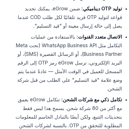
توليد OTP ديناميكي:
ضمن eGrow، يمكنك تحديد
قواعد لتوليد OTP فريد تلقائيًا لكل طلب COD عندما
يصل إلى حالة إرسال معينة أو "قيد التسليم".
الاتصال متعدد القنوات:
بالاستفادة من عمليات
التكامل مثل WhatsApp Business API (تحت Meta
Business Partner)، أو الرسائل القصيرة (SMS)، أو
البريد الإلكتروني، ترسل eGrow رمز OTP إلى الرقم
المسجل للعميل في الوقت الأمثل — عادةً عندما يتم
وضع علامة "قيد التسليم" على الطلب من قبل شركة
الشحن.
تكامل ذكي مع شركات الشحن:
تتكامل eGrow بعمق
مع أكثر من 80 شركة شحن. يسمح هذا ليس فقط
بتحديثات التتبع، ولكن أيضًا بالتبادل الحاسم للمعلومات
المطلوبة للتحقق من OTP. بالنسبة لشركات الشحن