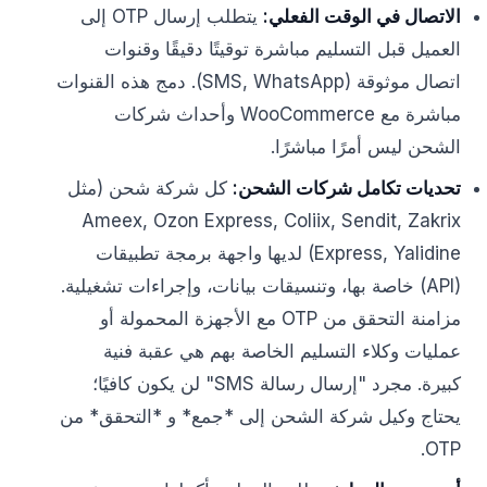
الاتصال في الوقت الفعلي:
يتطلب إرسال OTP إلى
العميل قبل التسليم مباشرة توقيتًا دقيقًا وقنوات
اتصال موثوقة (SMS, WhatsApp). دمج هذه القنوات
مباشرة مع WooCommerce وأحداث شركات
الشحن ليس أمرًا مباشرًا.
تحديات تكامل شركات الشحن:
كل شركة شحن (مثل
Ameex, Ozon Express, Coliix, Sendit, Zakrix
Express, Yalidine) لديها واجهة برمجة تطبيقات
(API) خاصة بها، وتنسيقات بيانات، وإجراءات تشغيلية.
مزامنة التحقق من OTP مع الأجهزة المحمولة أو
عمليات وكلاء التسليم الخاصة بهم هي عقبة فنية
كبيرة. مجرد "إرسال رسالة SMS" لن يكون كافيًا؛
يحتاج وكيل شركة الشحن إلى *جمع* و *التحقق* من
OTP.