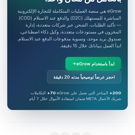
eGrow هي منصة العمليات المتكاملة للتجارة الإلكترونية
المباشرة للمستهلك (D2C) والدفع عند الاستلام (COD)
— تأكيد الطلبات، الشحن عبر شركات متعددة، إدارة
المخزون في مستودعات متعددة، وكيل ذكاء اصطناعي،
صندوق بريد موحد، وتسوية مدفوعات الدفع عند الاستلام.
ابدأ العمل ببياناتك خلال 15 دقيقة.
ابدأ باستخدام eGrow
احجز عرضاً توضيحياً مدته 20 دقيقة
200+
المتاجر التي تعمل على eGrow
·
70+
التكاملات
·
شريك الأعمال META
·
ضمان استعادة الأموال خلال 7 أيام