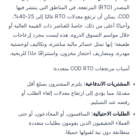
المصدر (RTO) المرتفعة. في المناطق التي ينتشر فيها
COD، يمكن أن ترتفع معدلات RTO غالبًا إلى 25-40%،
وأحيانًا أعلى من ذلك، خاصةً للعناصر ذات القيمة العالية أو
خلال مواسم التسوق الذروة. هذه ليست مجرد إزعاجات
طفيفة؛ إنها تمثل خسائر مالية مباشرة، وتكاليف لوجستية
مهدرة، ومصاريف احتجاز مخزون، واستنزافًا حادًا للربحية.
أسباب مرتجعات COD RTO متعددة:
المشتريات الاندفاعية:
يلتزم المشترون بمبلغ أقل
مقدمًا، مما يؤدي إلى ارتفاع معدلات إلغاء الطلب أو
رفضه عند التسليم.
الطلبات الاحتيالية:
المنافسون، أو المخادعون، أو حتى
العملاء الحقيقيون الذين يقومون بطلبات متعددة
متطابقة دون نية لقبولها جميعًا.