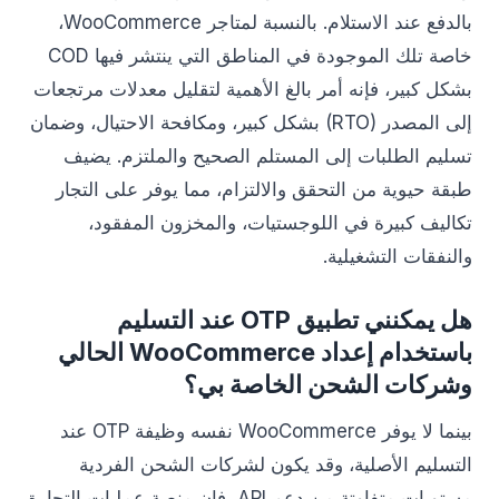
بالدفع عند الاستلام. بالنسبة لمتاجر WooCommerce،
خاصة تلك الموجودة في المناطق التي ينتشر فيها COD
بشكل كبير، فإنه أمر بالغ الأهمية لتقليل معدلات مرتجعات
إلى المصدر (RTO) بشكل كبير، ومكافحة الاحتيال، وضمان
تسليم الطلبات إلى المستلم الصحيح والملتزم. يضيف
طبقة حيوية من التحقق والالتزام، مما يوفر على التجار
تكاليف كبيرة في اللوجستيات، والمخزون المفقود،
والنفقات التشغيلية.
هل يمكنني تطبيق OTP عند التسليم
باستخدام إعداد WooCommerce الحالي
وشركات الشحن الخاصة بي؟
بينما لا يوفر WooCommerce نفسه وظيفة OTP عند
التسليم الأصلية، وقد يكون لشركات الشحن الفردية
مستويات متفاوتة من دعم API، فإن منصة عمليات التجارة