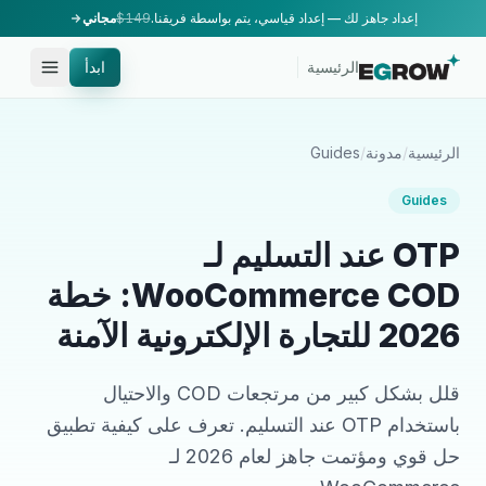
إعداد جاهز لك — إعداد قياسي، يتم بواسطة فريقنا.
$149
مجاني
الرئيسية
ابدأ
الرئيسية
/
مدونة
/
Guides
Guides
OTP عند التسليم لـ
WooCommerce COD: خطة
2026 للتجارة الإلكترونية الآمنة
قلل بشكل كبير من مرتجعات COD والاحتيال
باستخدام OTP عند التسليم. تعرف على كيفية تطبيق
حل قوي ومؤتمت جاهز لعام 2026 لـ