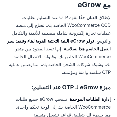
مع eGrow
لإطلاق العنان حقًا لقوة OTP عند التسليم لطلبات
WooCommerce COD الخاصة بك، تحتاج إلى منصة
عمليات تجارة إلكترونية شاملة مصممة للأتمتة والتكامل
والتوسع.
توفر eGrow البنية التحتية القوية لبناء وتنفيذ سير
العمل الحاسم هذا بسلاسة.
إنها تسد الفجوة بين متجر
WooCommerce الخاص بك، وقنوات الاتصال الخاصة
بك، وشبكة شركات الشحن الخاصة بك، مما يضمن عملية
OTP سلسة وآمنة ومؤتمتة.
ميزة eGrow لـ OTP عند التسليم:
إدارة الطلبات الموحدة:
تسحب eGrow جميع طلبات
WooCommerce الخاصة بك إلى لوحة تحكم واحدة،
مما يسمح لك بتطبيق قواعد تشغيل متسقة.