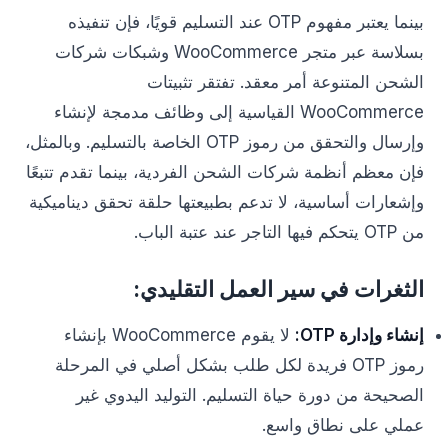
بينما يعتبر مفهوم OTP عند التسليم قويًا، فإن تنفيذه
بسلاسة عبر متجر WooCommerce وشبكات شركات
الشحن المتنوعة أمر معقد. تفتقر تثبيتات
WooCommerce القياسية إلى وظائف مدمجة لإنشاء
وإرسال والتحقق من رموز OTP الخاصة بالتسليم. وبالمثل،
فإن معظم أنظمة شركات الشحن الفردية، بينما تقدم تتبعًا
وإشعارات أساسية، لا تدعم بطبيعتها حلقة تحقق ديناميكية
من OTP يتحكم فيها التاجر عند عتبة الباب.
الثغرات في سير العمل التقليدي:
إنشاء وإدارة OTP:
لا يقوم WooCommerce بإنشاء
رموز OTP فريدة لكل طلب بشكل أصلي في المرحلة
الصحيحة من دورة حياة التسليم. التوليد اليدوي غير
عملي على نطاق واسع.