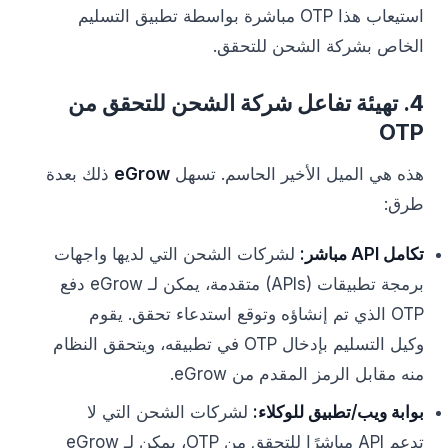
استيعاب هذا OTP مباشرة بواسطة تطبيق التسليم
الخاص بشركة الشحن للتحقق.
4. تهيئة تفاعل شركة الشحن للتحقق من
OTP
هذه هي الميل الأخير الحاسم. تسهل
eGrow
ذلك بعدة
طرق:
تكامل API مباشر:
لشركات الشحن التي لديها واجهات
برمجة تطبيقات (APIs) متقدمة، يمكن لـ eGrow دفع
OTP الذي تم إنشاؤه وتوقع استدعاء تحقق. يقوم
وكيل التسليم بإدخال OTP في تطبيقه، ويتحقق النظام
منه مقابل الرمز المقدم من eGrow.
بوابة ويب/تطبيق للوكلاء:
لشركات الشحن التي لا
تدعم API مباشرًا للتحقق من OTP، يمكن لـ eGrow