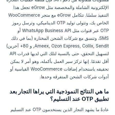
الإلكترونية الشاملة والمخصصة مثل eGrow تجعل هذا
التنفيذ سلسًا. تتكامل eGrow مع متجر WooCommerce
الخاص بك، وتتولى توليد OTP الديناميكي، وترسل رموز
OTP عبر قنوات مثل WhatsApp Business API أو
SMS، وتنسق مع شركات الشحن المختارة (بما في ذلك
Ameex, Ozon Express, Coliix, Sendit, و 80+ آخرين)
لتسهيل التحقق، حتى بالنسبة لتلك التي لديها قدرات API
أقل تقدمًا. إنها تركز سير العمل بأكمله، وهو أمر لا يمكن
تحقيقه باستخدام إضافات WooCommerce القياسية أو
أدوات شركات الشحن المتفرقة وحدها.
ما هي النتائج النموذجية التي يراها التجار بعد
تطبيق OTP عند التسليم؟
عادةً ما يشهد التجار الذين يستخدمون OTP عند التسليم