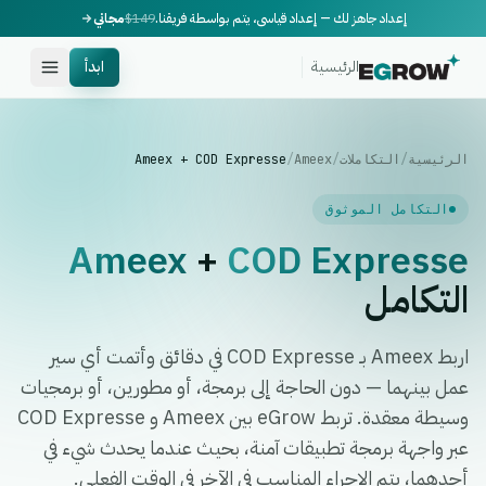
إعداد جاهز لك — إعداد قياسي، يتم بواسطة فريقنا.
$149
مجاني
الرئيسية
ابدأ
الرئيسية
/
التكاملات
/
Ameex
/
Ameex + COD Expresse
التكامل الموثوق
Ameex
+
COD Expresse
التكامل
اربط Ameex بـ COD Expresse في دقائق وأتمت أي سير
عمل بينهما — دون الحاجة إلى برمجة، أو مطورين، أو برمجيات
وسيطة معقدة. تربط eGrow بين Ameex و COD Expresse
عبر واجهة برمجة تطبيقات آمنة، بحيث عندما يحدث شيء في
أحدهما، يتم الإجراء المناسب في الآخر في الوقت الفعلي.