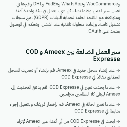
وWooCommerce وWhatsApp وFedEx وDHL وغيرها في
نفس سير العمل وقتما تشاء. كل شيء يعمل في بيئة واحدة آمنة
ومتوافقة مع اللائحة العامة لحماية البيانات (GDPR)، مع سجلات
تشغيل كاملة، وإعادة محاولة تلقائية عند الفشل، وتحكم في الوصول
يعتمد على OAuth.
سير العمل الشائعة بين Ameex و COD
Expresse
→ عند إنشاء سجل جديد في Ameex، قم بإنشاء أو تحديث السجل
المطابق تلقائياً في COD Expresse.
→ عندما يحدث تغيير في COD Expresse، قم بدفع التحديث إلى
Ameex ليبقى كلا النظامين متزامنين.
→ عندما تتغير الحالة في Ameex، قم بإخطار فريقك وبتفعيل إجراء
متابعة في COD Expresse.
→ ابحث في COD Expresse من أي أتمتة على Ameex لإثراء