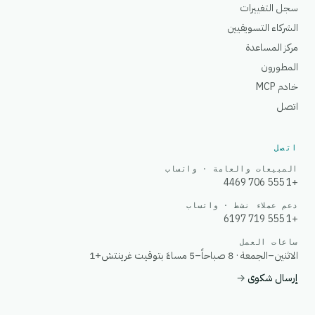
سجل التغييرات
الشركاء التسويقيين
مركز المساعدة
المطورون
خادم MCP
اتصل
اتصل
المبيعات والعامة · واتساب
+1 555 706 4469
دعم عملاء نشط · واتساب
+1 555 719 6197
ساعات العمل
الاثنين–الجمعة · 8 صباحاً–5 مساءً بتوقيت غرينتش+1
إرسال شكوى
→