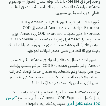
وحدد إجراءً في COD Expresse، وقم بتعيين الحقول — وسيقوم
eGrow بمزامنة كلا التطبيقين من ذلك الحين فصاعداً، في الوقت
الفعلي، دون الحاجة إلى مطورين.
الأمور الشائعة التي تقوم الفرق بأتمتتها بين Ameex و COD
Expresse: مزامنة سجلات Ameex الجديدة إلى COD
Expresse، دفع تحديثات COD Expresse إلى Ameex، توزيع
حدث واحد في Ameex إلى إجراءات متعددة عبر COD Expresse،
تنبيه فريقك في الدردشة عند حدوث أي خلل، وتوحيد بيانات العملاء
بحيث يرى كلا النظامين نفس مصدر البيانات الموثوق.
يستغرق الإعداد حوالي 5 دقائق. اشترك في eGrow، وقم بتفويض
Ameex، وقم بتفويض COD Expresse، ثم قم بسحب وإفلات
سير عمل بينهما وقم بتشغيله. يتم تضمين خدمة الإعداد الاحترافية
المجانية مع كل خطة، حيث سيقوم مدير حساب حقيقي ببناء سير
العمل الأول الخاص بك معك عبر مشاركة الشاشة.
تم تصميم eGrow خصيصاً لفرق التجارة الإلكترونية والعمليات:
يعمل تكامل Ameex + COD Expresse جنباً إلى جنب مع
أكثر من
100 عملية تكامل أخرى
، بحيث يمكنك ربط Shopify