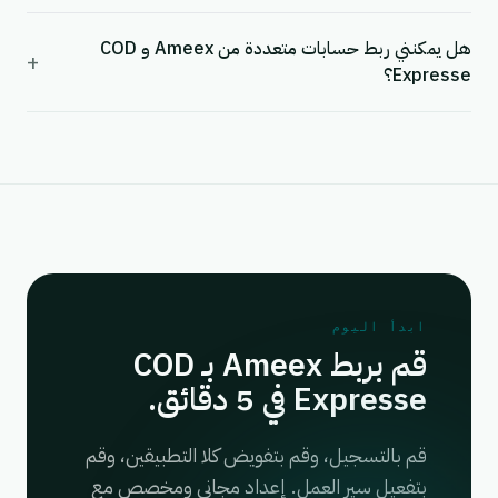
هل يمكنني ربط حسابات متعددة من Ameex و COD
+
Expresse؟
ابدأ اليوم
قم بربط Ameex بـ COD
Expresse في 5 دقائق.
قم بالتسجيل، وقم بتفويض كلا التطبيقين، وقم
بتفعيل سير العمل. إعداد مجاني ومخصص مع