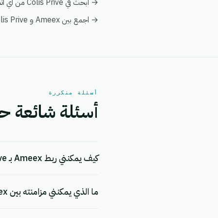
→ ابحث في Colis Prive من أي أتمتة على Ameex لإثراء البيانات فورياً دون الحاجة إلى عمليات بحث يدوية.
→ اجمع بين Ameex و Colis Prive في عرض عميل واحد ضمن تحليلات eGrow لتبقى التقارير موحدة.
أسئلة متكررة
أسئلة شائعة حول التكامل 
كيف يمكنني ربط Ameex بـ Colis Prive؟
ما الذي يمكنني مزامنته بين Ameex و Colis Prive؟