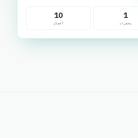
10
1
محفزات
أفعال