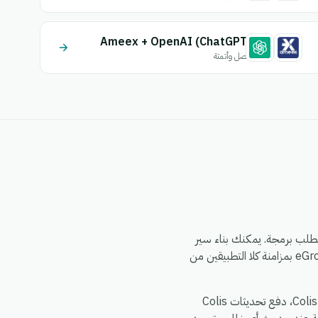
Ameex + OpenAI (ChatGPT)
اتصل وأتمتة
متة eGrow الذي لا يتطلب برمجة. يمكنك بناء سير
العمل مرة واحدة — اختر مشغلاً من Ameex، وحدد إجراءً في Colis Prive، وقم بتعيين الحقول — وسيقوم eGrow بمزامنة كلا التطبيقين من
الأمور الشائعة التي تقوم الفرق بأتمتتها بين Ameex و Colis Prive: مزامنة سجلات Ameex الجديدة إلى Colis Prive، دفع تحديثات Colis