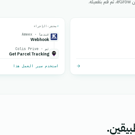
ه.
⚡
محفز
→
الإجراء
عندما · Ameex
Webhook
ثم · Colis Prive
Get Parcel Tracking
استخدم سير العمل هذا
بيقين.