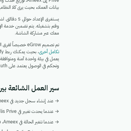
بيانات العملاء بحيث يرى كلا النظا
وقم بتشغيله. يتم تضمين خدمة الإ
معك عبر مشاركة الشاشة.
تم تصميم eGrow خصيصاً لفرق التجارة الإلكترونية والعمليات: يعمل تكامل Ameex + Colis Prive جنباً إلى جنب مع
تكامل أخرى
وتحكم في الوصول يعتمد على OAuth.
سير العمل الشائعة بين Ameex و is Prive
→ عند إنشاء سجل جديد في Ameex، قم بإنشاء أو تحديث السجل المطابق تلقائياً في Colis Prive.
→ عندما يحدث تغيير في Colis Prive، قم بدفع التحديث إلى Ameex ليبقى كلا النظامين متزامنين.
→ عندما تتغير الحالة في Ameex، قم بإخطار فريقك وبتفعيل إجراء متابعة في Colis Prive.