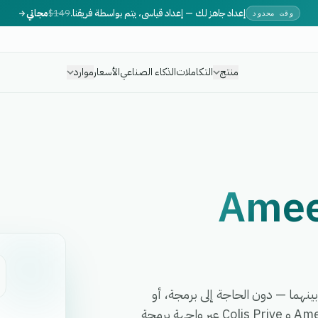
إعداد جاهز لك — إعداد قياسي، يتم بواسطة فريقنا.
$149
مجاني
وقت محدود
منتج
التكاملات
الذكاء الصناعي
الأسعار
موارد
Ame
 أي سير عمل بينهما — دون الحاجة إلى برمجة، أو
مطورين، أو برمجيات وسيطة معقدة. تربط eGrow بين Ameex و Colis Prive عبر واجهة برمجة