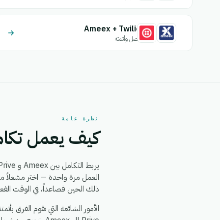
Ameex + Twilio
اتصل وأتمتة
نظرة عامة
كيف يعمل تكامل + Colis Prive
يربط التكامل بين Ameex و Colis Prive بين
ذلك الحين فصاعداً، في الوقت الفع