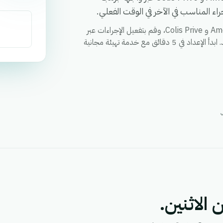
ء المناسب في الآخر في الوقت الفعلي.
قم بمزامنة العملاء والطلبات والحالات وأي حقل مخصص بين Ameex و Colis Prive، وقم بتفعيل الإجراءات عبر
كلا التطبيقين من خلال سير عمل واحد، ووحد التقارير في مكان واحد. ابدأ الإعداد في 5 دقائق مع خدمة تهيئة مجانية
 الاثنين.