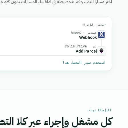
اختر مساراً للبدء، وقم بتخصيصه في أداة بناء المسارات بدون كود من eGrow، ثم قم بتفعيل
⚡
محفز
→
الإجراء
عندما · Ameex
Webhook
ثم · Colis Prive
Add Parcel
استخدم سير العمل هذا
الإمكانيات
كل مشغل وإجراء عبر كلا التط