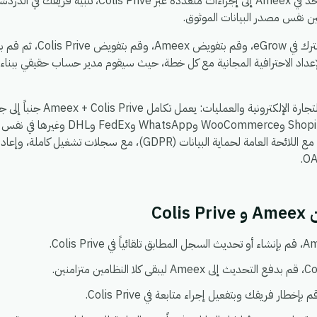
Prive إلى Ameex، توزيع حدث واحد في Ameex إلى إجراءات م
مين نفس مصدر البيانات الموثوق.
يستغرق الإعداد حوالي 5 دقائق
عداد الاحترافية المجانية مع كل خطة، حيث سيقوم مدير حساب حقيقي ببناء
، بحيث يمكنك ربط Shopify وoCommerce
يعمل في بيئة واحدة آمنة ومتوافقة مع اللائحة العامة لحماية البيانات (DPR
Col