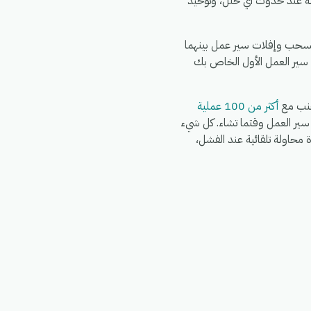
تعددة عبر Colis Prive، تنبيه فريقك في الدردشة عند حدوث أي خلل، وتوحيد
. اشترك في eGrow، وقم بتفويض Ameex، وقم بتفويض Colis Prive، ثم قم بسحب وإفلات سير عمل بينهما
 سير العمل الأول الخاص بك
أكثر من 100 عملية
Wo وWhatsApp وFedEx وDHL وغيرها في نفس سير العمل وقتما تشاء. كل شيء
G)، مع سجلات تشغيل كاملة، وإعادة محاولة تلقائية عند الفشل،