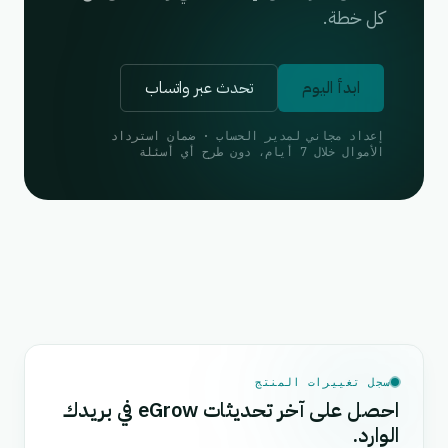
كل خطة.
ابدأ اليوم
تحدث عبر واتساب
إعداد مجاني لمدير الحساب · ضمان استرداد
الأموال خلال 7 أيام، دون طرح أي أسئلة
سجل تغييرات المنتج
احصل على آخر تحديثات eGrow في بريدك
الوارد.