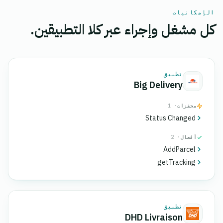
الإمكانيات
كل مشغل وإجراء عبر كلا التطبيقين.
تطبيق
Big Delivery
محفزات
· 1
Status Changed
أفعال
· 2
AddParcel
getTracking
تطبيق
DHD Livraison