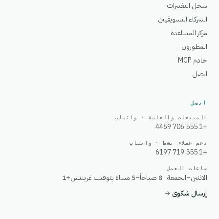
سجل التغييرات
الشركاء التسويقيين
مركز المساعدة
المطورون
خادم MCP
اتصل
اتصل
المبيعات والعامة · واتساب
+1 555 706 4469
دعم عملاء نشط · واتساب
+1 555 719 6197
ساعات العمل
الاثنين–الجمعة · 8 صباحاً–5 مساءً بتوقيت غرينتش+1
إرسال شكوى
→