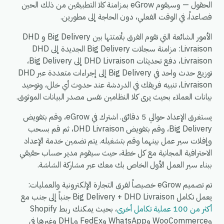
الحقول — وسيقوم eGrow بمزامنة كلا التطبيقين من ذلك الحين
فصاعداً، في الوقت الفعلي، دون الحاجة إلى مطورين.
الأمور الشائعة التي تقوم الفرق بأتمتتها بين Big Delivery و DHD
Livraison: مزامنة سجلات Big Delivery الجديدة إلى DHD
Livraison، دفع تحديثات DHD Livraison إلى Big Delivery،
توزيع حدث واحد في Big Delivery إلى إجراءات متعددة عبر DHD
Livraison، تنبيه فريقك في الدردشة عند حدوث أي خلل، وتوحيد
بيانات العملاء بحيث يرى كلا النظامين نفس مصدر البيانات الموثوق.
يستغرق الإعداد حوالي 5 دقائق. اشترك في eGrow، وقم بتفويض
Big Delivery، وقم بتفويض DHD Livraison، ثم قم بسحب
وإفلات سير عمل بينهما وقم بتشغيله. يتم تضمين خدمة الإعداد
الاحترافية المجانية مع كل خطة، حيث سيقوم مدير حساب حقيقي
ببناء سير العمل الأول الخاص بك معك عبر مشاركة الشاشة.
تم تصميم eGrow خصيصاً لفرق التجارة الإلكترونية والعمليات:
يعمل تكامل Big Delivery + DHD Livraison جنباً إلى جنب مع
أكثر من 100 عملية تكامل أخرى
، بحيث يمكنك ربط Shopify
وWooCommerce وWhatsApp وFedEx وDHL وغيرها في