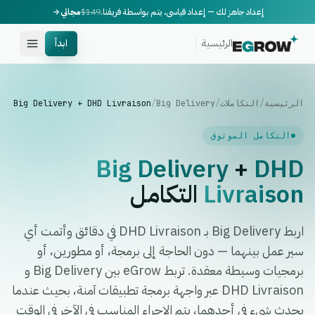
إعداد جاهز لك — إعداد قياسي، يتم بواسطة فريقنا.
$149
مجاني
الرئيسية
ابدأ
الرئيسية
/
التكاملات
/
Big Delivery
/
Big Delivery + DHD Livraison
التكامل الموثوق
Big Delivery
+
DHD
Livraison
التكامل
اربط Big Delivery بـ DHD Livraison في دقائق وأتمت أي
سير عمل بينهما — دون الحاجة إلى برمجة، أو مطورين، أو
برمجيات وسيطة معقدة. تربط eGrow بين Big Delivery و
DHD Livraison عبر واجهة برمجة تطبيقات آمنة، بحيث عندما
يحدث شيء في أحدهما، يتم الإجراء المناسب في الآخر في الوقت