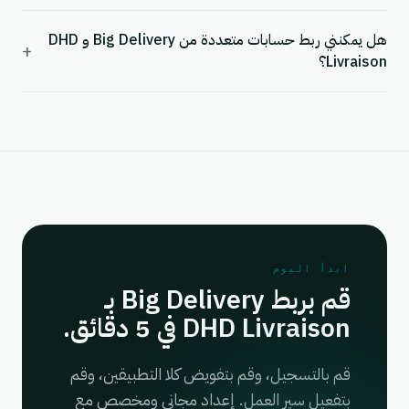
هل يمكنني ربط حسابات متعددة من Big Delivery و DHD
+
Livraison؟
ابدأ اليوم
قم بربط Big Delivery بـ
DHD Livraison في 5 دقائق.
قم بالتسجيل، وقم بتفويض كلا التطبيقين، وقم
بتفعيل سير العمل. إعداد مجاني ومخصص مع