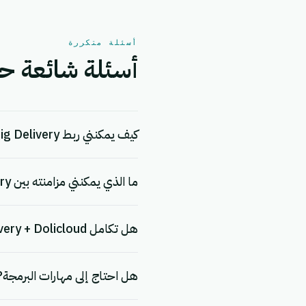
أسئلة متكررة
أسئلة شائعة حول التكامل بي
كيف يمكنني ربط Big Delivery بـ Dolicloud؟
ما الذي يمكنني مزامنته بين Big Delivery و Dolicloud؟
هل تكامل Big Delivery + Dolicloud مجاني؟
هل احتاج إلى مهارات البرمجة?