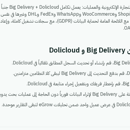
، بحيث يمكنك ربط Shopify وoCommerce
يعمل في بيئة واحدة آمنة ومتوافقة مع اللائحة العامة لحماية البيانات (DPR
Dol