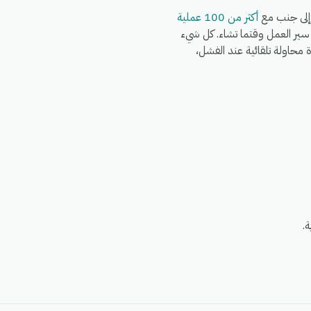
أكثر من 100 عملية
Wo وWhatsApp وFedEx وDHL وغيرها في نفس سير العمل وقتما تشاء. كل شيء
G)، مع سجلات تشغيل كاملة، وإعادة محاولة تلقائية عند الفشل،