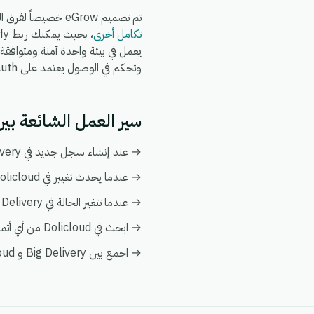
تم تصميم eGrow خصيصاً لفرق التجارة الإلكترونية والعمليات: يعمل تكامل Big Delivery + Dolicloud جنباً إلى جنب مع
تكامل أخرى
وتحكم في الوصول يعتمد على OAuth.
سير العمل الشائعة بين Big Delivery و icloud
→ عند إنشاء سجل جديد في Big Delivery، قم بإنشاء أو تحديث السجل المطابق تلقائياً في Dolicloud.
→ عندما يحدث تغيير في Dolicloud، قم بدفع التحديث إلى Big Delivery ليبقى كلا النظامين متزامنين.
→ عندما تتغير الحالة في Big Delivery، قم بإخطار فريقك وبتفعيل إجراء متابعة في Dolicloud.
→ ابحث في Dolicloud من أي أتمتة على Big Delivery لإثراء البيانات فورياً دون الحاجة إلى عمليات بحث يدوية.
→ اجمع بين Big Delivery و Dolicloud في عرض عميل واحد ضمن تحليلات eGrow لتبقى التقارير موحدة.