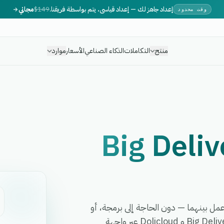
إعداد جاهز لك — إعداد قياسي، يتم بواسطة فريقنا.
$149
مجاني
وقت محدود
منتج
التكاملات
الذكاء الصناعي
الأسعار
موارد
Big Deliv
قائق وأتمت أي سير عمل بينهما — دون الحاجة إلى برمجة، أو
مطورين، أو برمجيات وسيطة معقدة. تربط eGrow بين Big Delivery و Dolicloud عبر واجهة