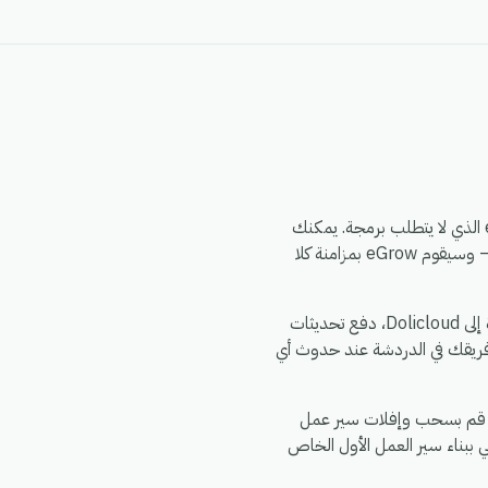
من خلال محرك أتمتة eGrow الذي لا يتطلب برمجة. يمكنك
بناء سير العمل مرة واحدة — اختر مشغلاً من Big Delivery، وحدد إجراءً في Dolicloud، وقم بتعيين الحقول — وسيقوم eGrow بمزامنة كلا
الأمور الشائعة التي تقوم الفرق بأتمتتها بين Big Delivery و Dolicloud: مزامنة سجلات Big Delivery الجديدة إلى Dolicloud، دفع تحديثات
Big، توزيع حدث واحد في Big Delivery إلى إجراءات متعددة عبر Dolicloud، تنبيه فريقك في الدردشة عند حدوث أي
حوالي 5 دقائق. اشترك في eGrow، وقم بتفويض Big Delivery، وقم بتفويض Dolicloud، ثم قم بسحب وإفلات سير عمل
 ببناء سير العمل الأول الخاص