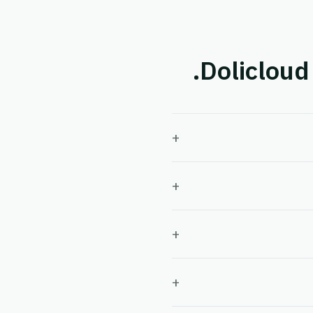
+
+
+
+