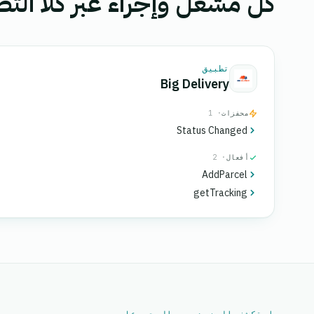
كل مشغل وإجراء عبر كلا التط
تطبيق
Big Delivery
محفزات
· 1
Status Changed
أفعال
· 2
AddParcel
getTracking