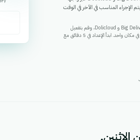
ery
الإجراء المناسب في الآخر في الوقت
قم بمزامنة العملاء والطلبات والحالات وأي حقل مخصص بين Big Delivery و Dolicloud، وقم بتفعيل
الإجراءات عبر كلا التطبيقين من خلال سير عمل واحد، ووحد التقارير في مكان واحد. ابدأ الإعداد في 5 دقائق مع
 الاثنين.