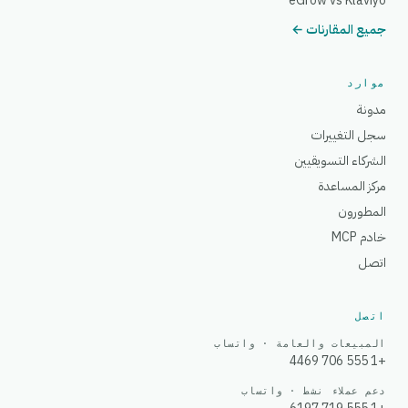
eGrow vs Klaviyo
جميع المقارنات ←
موارد
مدونة
سجل التغييرات
الشركاء التسويقيين
مركز المساعدة
المطورون
خادم MCP
اتصل
اتصل
المبيعات والعامة · واتساب
+1 555 706 4469
دعم عملاء نشط · واتساب