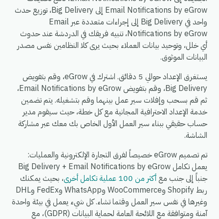
Email Notifications by eGrow إلى Big Delivery، توزيع حدث
واحد في Big Delivery إلى إجراءات متعددة عبر Email
Notifications by eGrow، تنبيه فريقك في الدردشة عند حدوث
أي خلل، وتوحيد بيانات العملاء بحيث يرى كلا النظامين نفس مصدر
البيانات الموثوق.
يستغرق الإعداد حوالي 5 دقائق. اشترك في eGrow، وقم بتفويض
Big Delivery، وقم بتفويض Email Notifications by eGrow،
ثم قم بسحب وإفلات سير عمل بينهما وقم بتشغيله. يتم تضمين
خدمة الإعداد الاحترافية المجانية مع كل خطة، حيث سيقوم مدير
حساب حقيقي ببناء سير العمل الأول الخاص بك معك عبر مشاركة
الشاشة.
تم تصميم eGrow خصيصاً لفرق التجارة الإلكترونية والعمليات:
يعمل تكامل Big Delivery + Email Notifications by eGrow
جنباً إلى جنب مع
أكثر من 100 عملية تكامل أخرى
، بحيث يمكنك
ربط Shopify وWooCommerce وWhatsApp وFedEx وDHL
وغيرها في نفس سير العمل وقتما تشاء. كل شيء يعمل في بيئة واحدة
آمنة ومتوافقة مع اللائحة العامة لحماية البيانات (GDPR)، مع