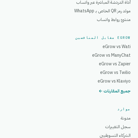
أداة الدردشة المباشرة عبر واتساب
مولد رمز QR الخاص بـ WhatsApp
منشئ روابط واتساب
EGROW مقابل المنافسين
eGrow vs Wati
eGrow vs ManyChat
eGrow vs Zapier
eGrow vs Twilio
eGrow vs Klaviyo
جميع المقارنات ←
موارد
مدونة
سجل التغييرات
الشركاء التسويقيين