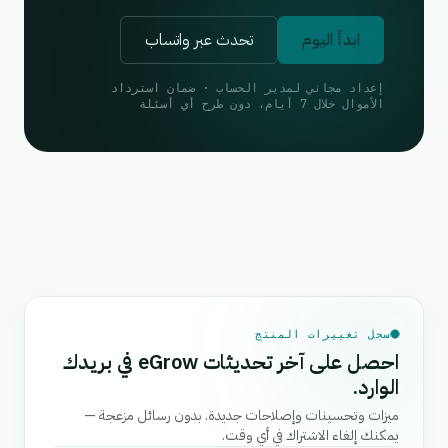
ابدأ اليوم
تحدث عبر واتساب
إعداد مجاني لمدير الحساب · ضمان استرداد
الأموال خلال 7 أيام، دون طرح أي أسئلة
سجل تغييرات المنتج
احصل على آخر تحديثات eGrow في بريدك
الوارد.
ميزات وتحسينات وإصلاحات جديدة. بدون رسائل مزعجة —
يمكنك إلغاء الاشتراك في أي وقت.