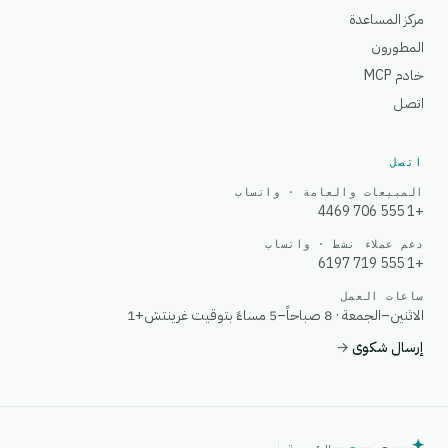
مركز المساعدة
المطورون
خادم MCP
اتصل
اتصل
المبيعات والعامة · واتساب
+1 555 706 4469
دعم عملاء نشط · واتساب
+1 555 719 6197
ساعات العمل
الاثنين–الجمعة · 8 صباحاً–5 مساءً بتوقيت غرينتش+1
إرسال شكوى
→