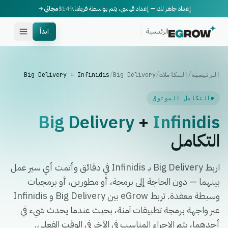
إعداد جاهز لك — إعداد قياسي، يتم بواسطة فريقنا.
$149
مجاني
الرئيسية
ابدأ
الرئيسية
/
التكاملات
/
Big Delivery
/
Big Delivery + Infinidis
التكامل الموثوق
Big Delivery
+
Infinidis
التكامل
اربط Big Delivery بـ Infinidis في دقائق وأتمت أي سير عمل
بينهما — دون الحاجة إلى برمجة، أو مطورين، أو برمجيات
وسيطة معقدة. تربط eGrow بين Big Delivery و Infinidis
عبر واجهة برمجة تطبيقات آمنة، بحيث عندما يحدث شيء في
أحدهما، يتم الإجراء المناسب في الآخر في الوقت الفعلي.