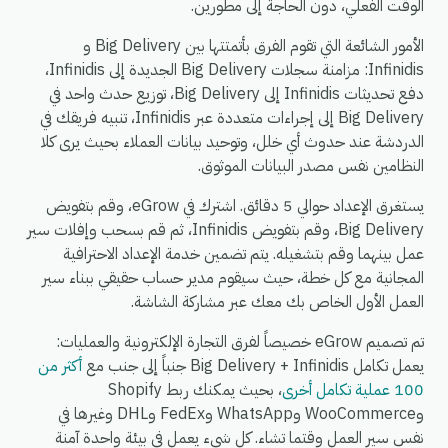
الوقت الفعلي، دون الحاجة إلى مطورين.
الأمور الشائعة التي تقوم الفرق بأتمتتها بين Big Delivery و
Infinidis: مزامنة سجلات Big Delivery الجديدة إلى Infinidis،
دفع تحديثات Infinidis إلى Big Delivery، توزيع حدث واحد في
Big Delivery إلى إجراءات متعددة عبر Infinidis، تنبيه فريقك في
الدردشة عند حدوث أي خلل، وتوحيد بيانات العملاء بحيث يرى كلا
النظامين نفس مصدر البيانات الموثوق.
يستغرق الإعداد حوالي 5 دقائق. اشترك في eGrow، وقم بتفويض
Big Delivery، وقم بتفويض Infinidis، ثم قم بسحب وإفلات سير
عمل بينهما وقم بتشغيله. يتم تضمين خدمة الإعداد الاحترافية
المجانية مع كل خطة، حيث سيقوم مدير حساب حقيقي ببناء سير
العمل الأول الخاص بك معك عبر مشاركة الشاشة.
تم تصميم eGrow خصيصاً لفرق التجارة الإلكترونية والعمليات:
يعمل تكامل Big Delivery + Infinidis جنباً إلى جنب مع
أكثر من
100 عملية تكامل أخرى
، بحيث يمكنك ربط Shopify
وWooCommerce وWhatsApp وFedEx وDHL وغيرها في
نفس سير العمل وقتما تشاء. كل شيء يعمل في بيئة واحدة آمنة