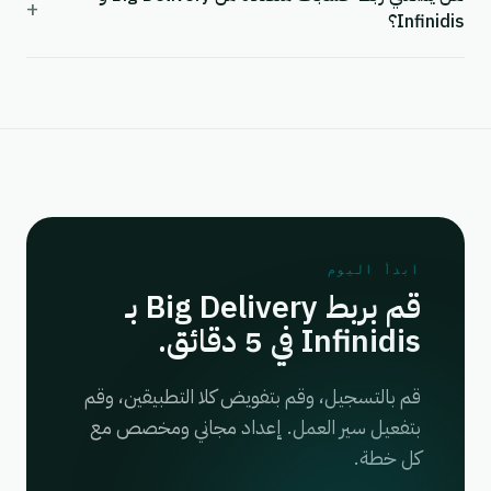
+
Infinidis؟
ابدأ اليوم
قم بربط Big Delivery بـ
Infinidis في 5 دقائق.
قم بالتسجيل، وقم بتفويض كلا التطبيقين، وقم
بتفعيل سير العمل. إعداد مجاني ومخصص مع
كل خطة.