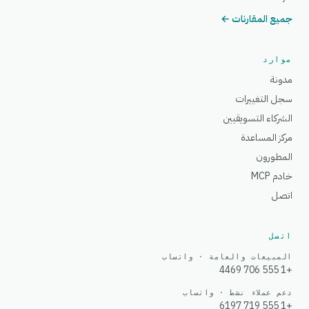
جميع المقارنات ←
موارد
مدونة
سجل التغييرات
الشركاء التسويقيين
مركز المساعدة
المطورون
خادم MCP
اتصل
اتصل
المبيعات والعامة · واتساب
+1 555 706 4469
دعم عملاء نشط · واتساب
+1 555 719 6197