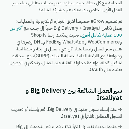
المجانية مع كل خطة، حيث سيقوم مدير حساب حقيقي ببناء سير
العمل الأول الخاص بك معك عبر مشاركة الشاشة.
تم تصميم eGrow خصيصاً لفرق التجارة الإلكترونية والعمليات:
يعمل تكامل Big Delivery + Irsaliyat جنباً إلى جنب مع
أكثر من
100 عملية تكامل أخرى
، بحيث يمكنك ربط Shopify
وWooCommerce وWhatsApp وFedEx وDHL وغيرها في
نفس سير العمل وقتما تشاء. كل شيء يعمل في بيئة واحدة آمنة
ومتوافقة مع اللائحة العامة لحماية البيانات (GDPR)، مع سجلات
تشغيل كاملة، وإعادة محاولة تلقائية عند الفشل، وتحكم في الوصول
يعتمد على OAuth.
سير العمل الشائعة بين Big Delivery و
Irsaliyat
→ عند إنشاء سجل جديد في Big Delivery، قم بإنشاء أو تحديث
السجل المطابق تلقائياً في Irsaliyat.
→ عندما يحدث تغيير في Irsaliyat، قم بدفع التحديث إلى Big