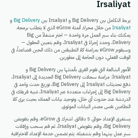
Irsaliyat
يربط التكامل بين Big Delivery و Irsaliyat بين
Big Delivery
و
Irsaliyat
من خلال محرك أتمتة eGrow الذي لا يتطلب برمجة.
يمكنك بناء سير العمل مرة واحدة — اختر مشغلاً من Big
Delivery، وحدد إجراءً في Irsaliyat، وقم بتعيين الحقول —
وسيقوم eGrow بمزامنة كلا التطبيقين من ذلك الحين فصاعداً، في
الوقت الفعلي، دون الحاجة إلى مطورين.
الأمور الشائعة التي تقوم الفرق بأتمتتها بين Big Delivery و
Irsaliyat: مزامنة سجلات Big Delivery الجديدة إلى Irsaliyat،
دفع تحديثات Irsaliyat إلى Big Delivery، توزيع حدث واحد في
Big Delivery إلى إجراءات متعددة عبر Irsaliyat، تنبيه فريقك في
الدردشة عند حدوث أي خلل، وتوحيد بيانات العملاء بحيث يرى كلا
النظامين نفس مصدر البيانات الموثوق.
يستغرق الإعداد حوالي 5 دقائق. اشترك في eGrow، وقم بتفويض
Big Delivery، وقم بتفويض Irsaliyat، ثم قم بسحب وإفلات
سير عمل بينهما وقم بتشغيله. يتم تضمين خدمة الإعداد الاحترافية