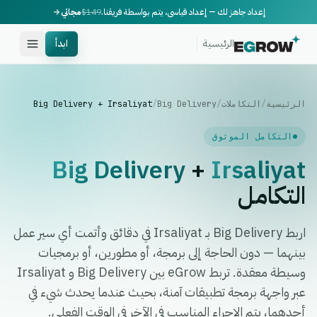
إعداد جاهز لك — إعداد قياسي، يتم بواسطة فريقنا.
$149
مجاني
الرئيسية
ابدأ
الرئيسية
/
التكاملات
/
Big Delivery
/
Big Delivery + Irsaliyat
التكامل الموثوق
Big Delivery
+
Irsaliyat
التكامل
اربط Big Delivery بـ Irsaliyat في دقائق وأتمت أي سير عمل
بينهما — دون الحاجة إلى برمجة، أو مطورين، أو برمجيات
وسيطة معقدة. تربط eGrow بين Big Delivery و Irsaliyat
عبر واجهة برمجة تطبيقات آمنة، بحيث عندما يحدث شيء في
أحدهما، يتم الإجراء المناسب في الآخر في الوقت الفعلي.