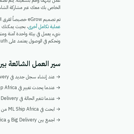
عمل بينهما وقم بتشغيله. يتم تضم
الخاص بك معك عبر مشاركة الشاش
تم تصميم eGrow خصيصاً لفرق التجارة الإلكترونية والعمليات: يعمل تكامل Big Delivery + ML Ship Africa جنباً إلى جنب مع
عملية تكامل أخرى
وتحكم في الوصول يعتمد على OAuth.
سير العمل الشائعة بين Big Delivery و Ship Africa
→ عند إنشاء سجل جديد في Big Delivery، قم بإنشاء أو تحديث السجل المطابق تلقائياً في ML Ship Africa.
→ عندما يحدث تغيير في ML Ship Africa، قم بدفع التحديث إلى Big Delivery ليبقى كلا النظامين متزامنين.
→ عندما تتغير الحالة في Big Delivery، قم بإخطار فريقك وبتفعيل إجراء متابعة في ML Ship Africa.
→ ابحث في ML Ship Africa من أي أتمتة على Big Delivery لإثراء البيانات فورياً دون الحاجة إلى عمليات بحث يدوية.
→ اجمع بين Big Delivery و ML Ship Africa في عرض عميل واحد ضمن تحليلات eGrow لتبقى التقارير موحدة.