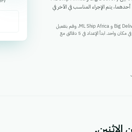
ery
دهما، يتم الإجراء المناسب في الآخر في
قم بمزامنة العملاء والطلبات والحالات وأي حقل مخصص بين Big Delivery و ML Ship Africa، وقم بتفعيل
الإجراءات عبر كلا التطبيقين من خلال سير عمل واحد، ووحد التقارير في مكان واحد. ابدأ الإعداد في 5 دقائق مع
 الاثنين.