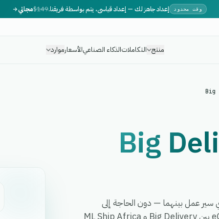
إعداد جاهز لك — إعداد قياسي، يتم بواسطة فريقنا.
$149
مجاني
وقت محدود
منتج
التكاملات
الذكاء الصناعي
الأسعار
موارد
Big 
Big Del
ML Sh في دقائق وأتمت أي سير عمل بينهما — دون الحاجة إلى
برمجة، أو مطورين، أو برمجيات وسيطة معقدة. تربط eGrow بين Big Delivery و ML Ship Africa