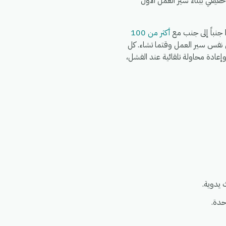
يقي ببناء سير العمل الأول
أكثر من 100
S وWooCommerce وWhatsApp وFedEx وDHL وغيرها في نفس سير العمل وقتما تشاء. كل
البيانات (GDPR)، مع سجلات تشغيل كاملة، وإعادة محاولة تلقائية عند الفشل،