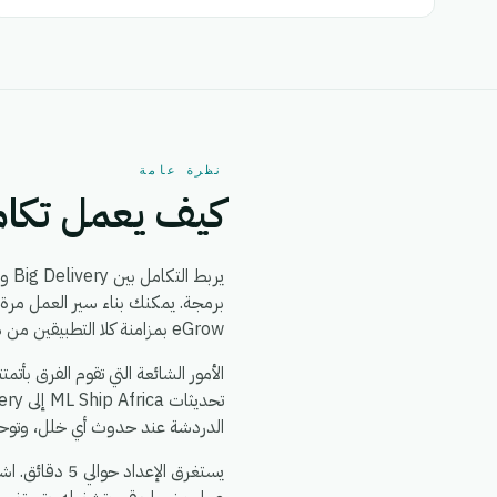
نظرة عامة
كيف يعمل تكامل very + ML Ship Africa
يربط التكامل بين Big Delivery و ML Ship Africa بين
eGrow بمزامنة كلا التطبيقين من ذلك الحين فصاعداً، في الوقت الفعلي، دون الحاجة إلى مطورين.
الدردشة عند حدوث أي خلل، وتوحيد 