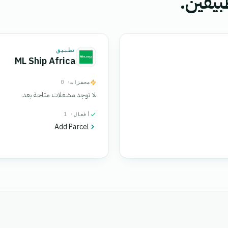
بيقين.
تطبيق
ML Ship Africa
محفزات
· 0
لا توجد مشغلات متاحة بعد.
أفعال
· 1
Add Parcel