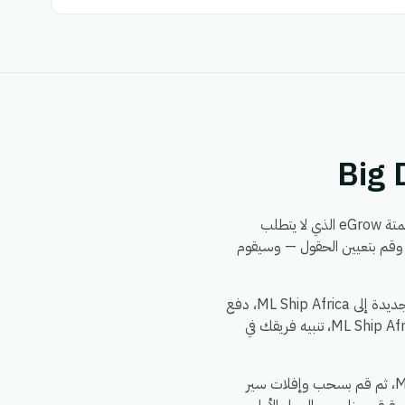
من خلال محرك أتمتة eGrow الذي لا يتطلب
ة. يمكنك بناء سير العمل مرة واحدة — اختر مشغلاً من Big Delivery، وحدد إجراءً في ML Ship Africa، وقم بتعيين الحقول — وسيقوم
الأمور الشائعة التي تقوم الفرق بأتمتتها بين Big Delivery و ML Ship Africa: مزامنة سجلات Big Delivery الجديدة إلى ML Ship Africa، دفع
تحديثات ML Ship Africa إلى Big Delivery، توزيع حدث واحد في Big Delivery إلى إجراءات متعددة عبر ML Ship Africa، تنبيه فريقك في
يستغرق الإعداد حوالي 5 دقائق. اشترك في eGrow، وقم بتفويض Big Delivery، وقم بتفويض ML Ship Africa، ثم قم بسحب وإفلات سير