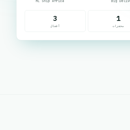
ML Ship Africa
Big Deliv
3
1
محفزات
أفعال