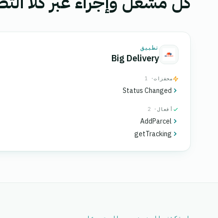
كل مشغل وإجراء عبر كلا التط
تطبيق
Big Delivery
محفزات
· 1
Status Changed
أفعال
· 2
AddParcel
getTracking