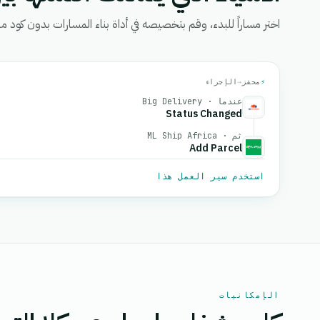
اختر مساراً للبدء، وقم بتخصيصه في أداة بناء المسارات بدون كود من eGrow، ثم قم بتفعيل
⚡
محفز
→
الإجراء
عندما · Big Delivery
Status Changed
ثم · ML Ship Africa
Add Parcel
استخدم سير العمل هذا
الإمكانيات