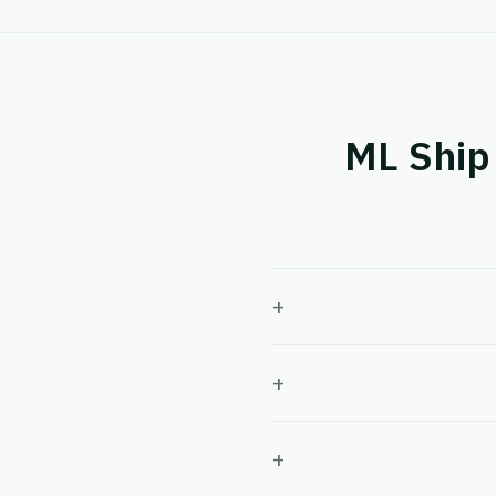
أسئلة شائعة حول التكامل بين Big Delivery و ML Ship
+
+
+