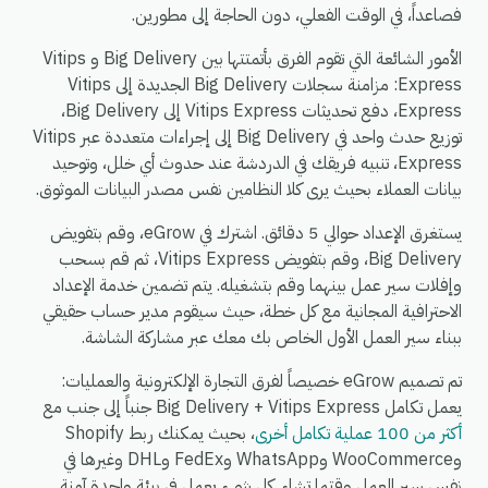
فصاعداً، في الوقت الفعلي، دون الحاجة إلى مطورين.
الأمور الشائعة التي تقوم الفرق بأتمتتها بين Big Delivery و Vitips
Express: مزامنة سجلات Big Delivery الجديدة إلى Vitips
Express، دفع تحديثات Vitips Express إلى Big Delivery،
توزيع حدث واحد في Big Delivery إلى إجراءات متعددة عبر Vitips
Express، تنبيه فريقك في الدردشة عند حدوث أي خلل، وتوحيد
بيانات العملاء بحيث يرى كلا النظامين نفس مصدر البيانات الموثوق.
يستغرق الإعداد حوالي 5 دقائق. اشترك في eGrow، وقم بتفويض
Big Delivery، وقم بتفويض Vitips Express، ثم قم بسحب
وإفلات سير عمل بينهما وقم بتشغيله. يتم تضمين خدمة الإعداد
الاحترافية المجانية مع كل خطة، حيث سيقوم مدير حساب حقيقي
ببناء سير العمل الأول الخاص بك معك عبر مشاركة الشاشة.
تم تصميم eGrow خصيصاً لفرق التجارة الإلكترونية والعمليات:
يعمل تكامل Big Delivery + Vitips Express جنباً إلى جنب مع
أكثر من 100 عملية تكامل أخرى
، بحيث يمكنك ربط Shopify
وWooCommerce وWhatsApp وFedEx وDHL وغيرها في
نفس سير العمل وقتما تشاء. كل شيء يعمل في بيئة واحدة آمنة