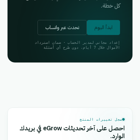
كل خطة.
ابدأ اليوم
تحدث عبر واتساب
إعداد مجاني لمدير الحساب · ضمان استرداد
الأموال خلال 7 أيام، دون طرح أي أسئلة
سجل تغييرات المنتج
احصل على آخر تحديثات eGrow في بريدك
الوارد.