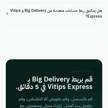
هل يمكنني ربط حسابات متعددة من Big Delivery و Vitips
+
Express؟
ابدأ اليوم
قم بربط Big Delivery بـ
Vitips Express في 5 دقائق.
قم بالتسجيل، وقم بتفويض كلا التطبيقين، وقم
بتفعيل سير العمل. إعداد مجاني ومخصص مع