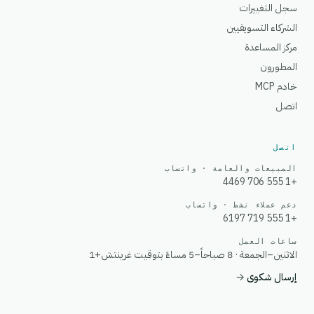
سجل التغييرات
الشركاء التسويقيين
مركز المساعدة
المطورون
خادم MCP
اتصل
اتصل
المبيعات والعامة · واتساب
+1 555 706 4469
دعم عملاء نشط · واتساب
+1 555 719 6197
ساعات العمل
الاثنين–الجمعة · 8 صباحاً–5 مساءً بتوقيت غرينتش+1
إرسال شكوى
→