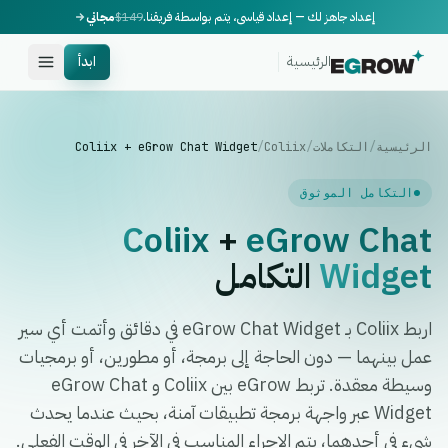
إعداد جاهز لك — إعداد قياسي، يتم بواسطة فريقنا.
$149
مجاني
الرئيسية
ابدأ
الرئيسية
/
التكاملات
/
Coliix
/
Coliix + eGrow Chat Widget
التكامل الموثوق
Coliix
+
eGrow Chat
Widget
التكامل
اربط Coliix بـ eGrow Chat Widget في دقائق وأتمت أي سير
عمل بينهما — دون الحاجة إلى برمجة، أو مطورين، أو برمجيات
وسيطة معقدة. تربط eGrow بين Coliix و eGrow Chat
Widget عبر واجهة برمجة تطبيقات آمنة، بحيث عندما يحدث
شيء في أحدهما، يتم الإجراء المناسب في الآخر في الوقت الفعلي.