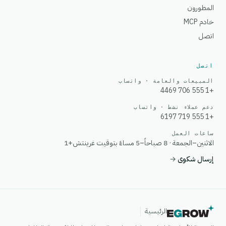
المطورون
خادم MCP
اتصل
اتصل
المبيعات والعامة · واتساب
+1 555 706 4469
دعم عملاء نشط · واتساب
+1 555 719 6197
ساعات العمل
الاثنين–الجمعة · 8 صباحاً–5 مساءً بتوقيت غرينتش+1
إرسال شكوى
→
الرئيسية