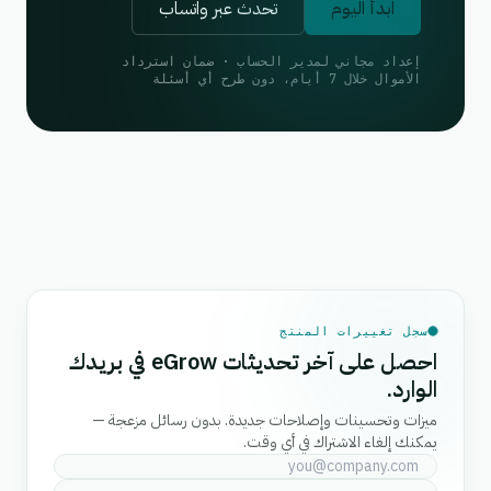
ابدأ اليوم
تحدث عبر واتساب
إعداد مجاني لمدير الحساب · ضمان استرداد
الأموال خلال 7 أيام، دون طرح أي أسئلة
سجل تغييرات المنتج
احصل على آخر تحديثات eGrow في بريدك
الوارد.
ميزات وتحسينات وإصلاحات جديدة. بدون رسائل مزعجة —
يمكنك إلغاء الاشتراك في أي وقت.