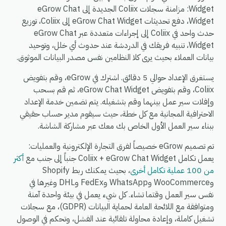
Widget: مزامنة سجلات Coliix الجديدة إلى eGrow Chat
Widget، دفع تحديثات eGrow Chat Widget إلى Coliix، توزيع
حدث واحد في Coliix إلى إجراءات متعددة عبر eGrow Chat
Widget، تنبيه فريقك في الدردشة عند حدوث أي خلل، وتوحيد
بيانات العملاء بحيث يرى كلا النظامين نفس مصدر البيانات الموثوق.
يستغرق الإعداد حوالي 5 دقائق. اشترك في eGrow، وقم بتفويض
Coliix، وقم بتفويض eGrow Chat Widget، ثم قم بسحب
وإفلات سير عمل بينهما وقم بتشغيله. يتم تضمين خدمة الإعداد
الاحترافية المجانية مع كل خطة، حيث سيقوم مدير حساب حقيقي
ببناء سير العمل الأول الخاص بك معك عبر مشاركة الشاشة.
تم تصميم eGrow خصيصاً لفرق التجارة الإلكترونية والعمليات:
يعمل تكامل Coliix + eGrow Chat Widget جنباً إلى جنب مع
أكثر
من 100 عملية تكامل أخرى
، بحيث يمكنك ربط Shopify
وWooCommerce وWhatsApp وFedEx وDHL وغيرها في
نفس سير العمل وقتما تشاء. كل شيء يعمل في بيئة واحدة آمنة
ومتوافقة مع اللائحة العامة لحماية البيانات (GDPR)، مع سجلات
تشغيل كاملة، وإعادة محاولة تلقائية عند الفشل، وتحكم في الوصول