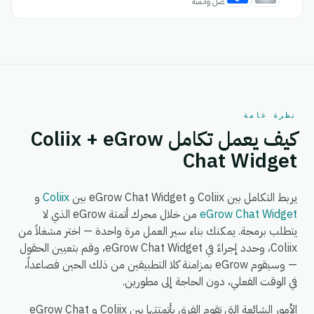
اتصل وأتمتة
نظرة عامة
كيف يعمل تكامل Coliix + eGrow
Chat Widget
يربط التكامل بين Coliix و eGrow Chat Widget بين
Coliix
و
eGrow Chat Widget
من خلال محرك أتمتة eGrow الذي لا
يتطلب برمجة. يمكنك بناء سير العمل مرة واحدة — اختر مشغلاً من
Coliix، وحدد إجراءً في eGrow Chat Widget، وقم بتعيين الحقول
— وسيقوم eGrow بمزامنة كلا التطبيقين من ذلك الحين فصاعداً،
في الوقت الفعلي، دون الحاجة إلى مطورين.
الأمور الشائعة التي تقوم الفرق بأتمتتها بين Coliix و eGrow Chat