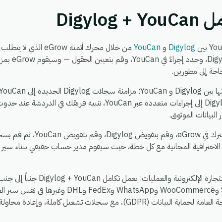
Digyl
Digylog
و
YouCan
من خلال محرك أتمتة row
مرة واحدة — اخ
حاجة إلى مطورين.
Digylog، توزيع حدث واحد في Digylog إلى إجراءات متعددة عبر YouCan، تن
لبيانات الموثوق.
يستغرق الإعداد حوالي 5 دقائق. اش
 الاحترافية المجانية مع كل خطة، حيث سيقوم مدير حساب حقيقي ببناء سير
، بحيث يمكنك ربط Shopify وWooCommerce وatsApp
بيئة واحدة آمنة ومتوافقة مع اللائحة العامة لحماية البيانات (GDPR)، مع سجلات ت