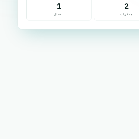
1
2
محفزات
أفعال