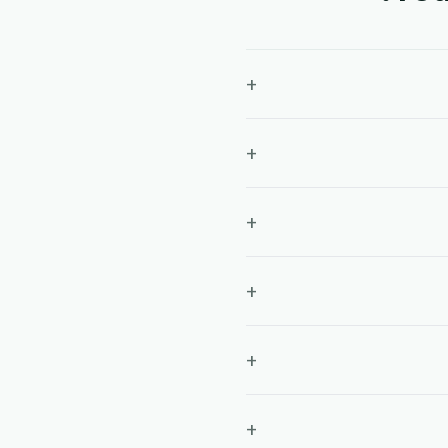
+
+
+
+
+
+