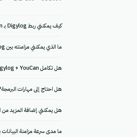
كيف يمكنني ربط Digylog بـ YouCan؟
ما الذي يمكنني مزامنته بين Digylog و YouCan؟
هل تكامل Digylog + YouCan مجاني؟
هل احتاج إلى مهارات البرمجة?
هل يمكنني إضافة المزيد من ا
ما مدى سرعة مزامنة البيانات بين Digylog و an