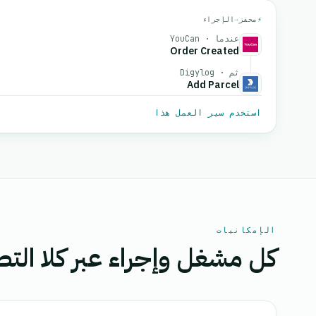
⚡
محفز
→
الإجراء
عندما · YouCan
Order Created
ثم · Digylog
Add Parcel
استخدم سير العمل هذا
الإمكانيات
كل مشغل وإجراء عبر كلا التط