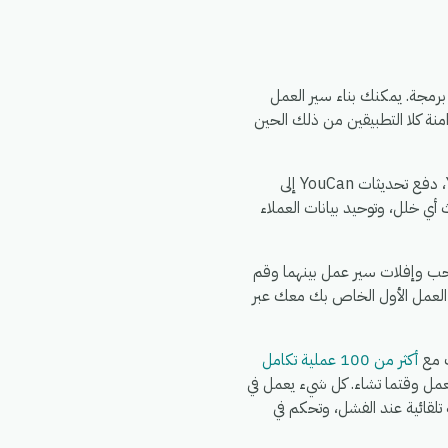
eG الذي لا يتطلب برمجة. يمكنك بناء سير العمل
تر مشغلاً من Digylog، وحدد إجراءً في YouCan، وقم بتعيين الحقول — وسيقوم eGrow بمزامنة كلا التطبيقين من ذلك الحين
الأمور الشائعة التي تقوم الفرق بأتمتتها بين Digylog و YouCan: مزامنة سجلات Digylog الجديدة إلى YouCan، دفع تحديثات YouCan إلى
بيه فريقك في الدردشة عند حدوث أي خلل، وتوحيد بيانات العملاء
ترك في eGrow، وقم بتفويض Digylog، وقم بتفويض YouCan، ثم قم بسحب وإفلات سير عمل بينهما وقم
 العمل الأول الخاص بك معك عبر
أكثر من 100 عملية تكامل
Wh وFedEx وDHL وغيرها في نفس سير العمل وقتما تشاء. كل شيء يعمل في
شغيل كاملة، وإعادة محاولة تلقائية عند الفشل، وتحكم في