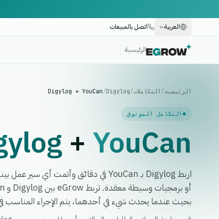
العربية
اتصل بالمبيعات
الرئيسية
الرئيسية
/
التكاملات
/
Digylog
/
Digylog + YouCan
التكامل الموثوق
gylog
+
YouCan
اربط Digylog بـ YouCan في دقائق وأتمت أي
بحيث عندما يحدث شيء في أحدهما، يتم الإجراء المناسب في ا