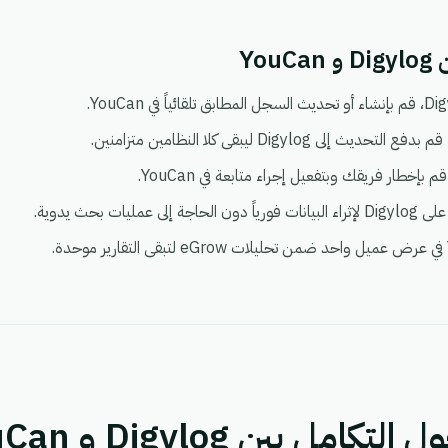
Yo
ل بين Digylog و YouCan.