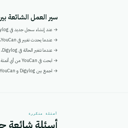
سير العمل الشائعة بين Digylog و uCan
→ عند إنشاء سجل جديد في Digylog، قم بإنشاء أو تحديث السجل المطابق تلقائياً في YouCan.
→ عندما يحدث تغيير في YouCan، قم بدفع التحديث إلى Digylog ليبقى كلا النظامين متزامنين.
→ عندما تتغير الحالة في Digylog، قم بإخطار فريقك وبتفعيل إجراء متابعة في YouCan.
→ ابحث في YouCan من أي أتمتة على Digylog لإثراء البيانات فورياً دون الحاجة إلى عمليات بحث يدوية.
→ اجمع بين Digylog و YouCan في عرض عميل واحد ضمن تحليلات eGrow لتبقى التقارير موحدة.
أسئلة متكررة
أسئلة شائعة حول التكام