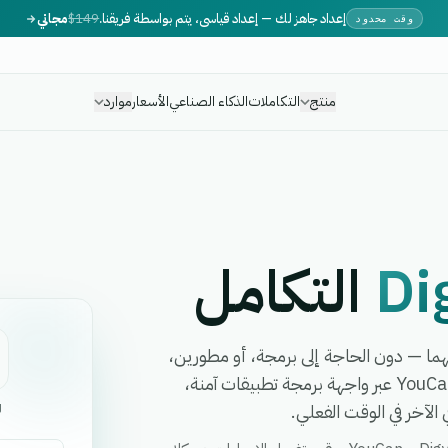
إعداد جاهز لك — إعداد قياسي، يتم بواسطة فريقنا.
$149
مجاني
وقت محدود
منتج
التكاملات
الذكاء الصناعي
الأسعار
موارد
Di
التكامل
 سير عمل بينهما — دون الحاجة إلى برمجة، أو مطورين،
أو برمجيات وسيطة معقدة. تربط eGrow بين Digylog و YouCan عبر واجهة برمجة تطبيقات آمنة،
لآخر في الوقت الفعلي.
g