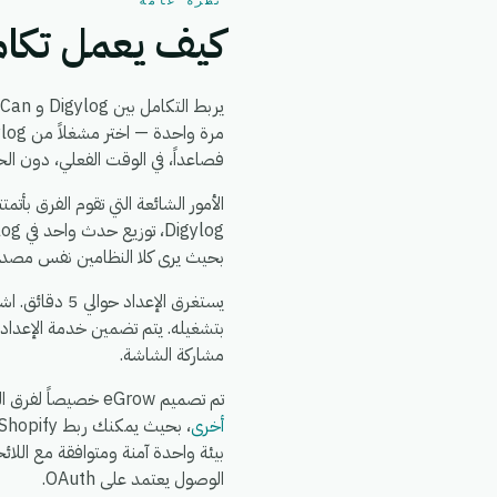
نظرة عامة
كيف يعمل تكامل og + YouCan
يربط التكامل بين Digylog و YouCan بين
فصاعداً، في الوقت الفعلي، دون ال
بحيث يرى كلا النظامين نفس مصدر ا
بتشغيله. يتم تضمين خدمة الإعداد
مشاركة الشاشة.
تم تصميم eGrow خصيصاً لفرق التجارة الإلكترونية والعمليات: يعمل تكامل Digylog + YouCan جنباً إلى جنب مع
أخرى
الوصول يعتمد على OAuth.