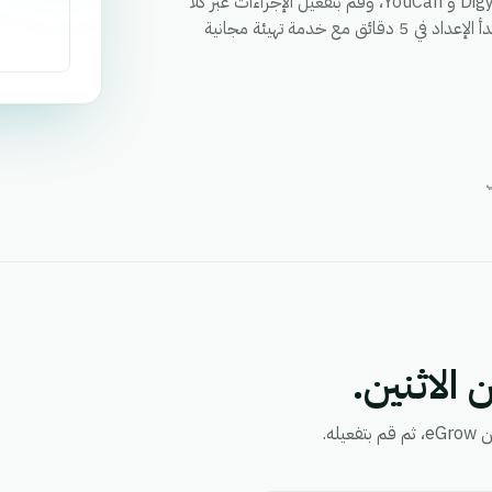
قم بمزامنة العملاء والطلبات والحالات وأي حقل مخصص بين Digylog و YouCan، وقم بتفعيل الإجراءات عبر كلا
التطبيقين من خلال سير عمل واحد، ووحد التقارير في مكان واحد. ابدأ الإعداد في 5 دقائق مع خدمة تهيئة مجانية
 الاثنين.
ه.