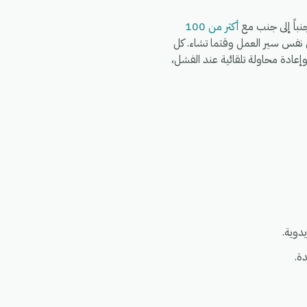
أكثر من 100
S وWooCommerce وWhatsApp وFedEx وDHL وغيرها في نفس سير العمل وقتما تشاء. كل
البيانات (GDPR)، مع سجلات تشغيل كاملة، وإعادة محاولة تلقائية عند الفشل،