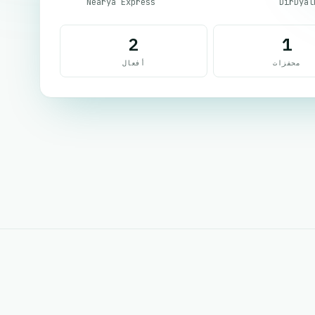
Nearya Express
DirDyal
2
1
محفزات
أفعال