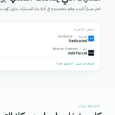
اختر مساراً للبدء، وقم بتخصيصه في أداة بناء المسارات بدون كود من eGrow، ثم قم بتفعيل
⚡
محفز
→
الإجراء
عندما · DirDyalk
Dedicated
ثم · Nearya Express
Add Parcel
استخدم سير العمل هذا
الإمكانيات