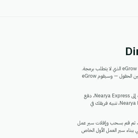
من خلال محرك أتمتة eGrow الذي لا يتطلب برمجة.
يمكنك بناء سير العمل مرة واحدة — اختر مشغلاً من DirDyalk، وحدد إجراءً في Nearya Express، وقم بتعيين الحقول — وسيقوم eGrow
الأمور الشائعة التي تقوم الفرق بأتمتتها بين DirDyalk و Nearya Express: مزامنة سجلات DirDyalk الجديدة إلى Nearya Express، دفع
تحديثات Nearya Express إلى DirDyalk، توزيع حدث واحد في DirDyalk إلى إجراءات متعددة عبر Nearya Express، تنبيه فريقك في
يستغرق الإعداد حوالي 5 دقائق. اشترك في eGrow، وقم بتفويض DirDyalk، وقم بتفويض Nearya Express، ثم قم بسحب وإفلات سير عمل
 ببناء سير العمل الأول الخاص