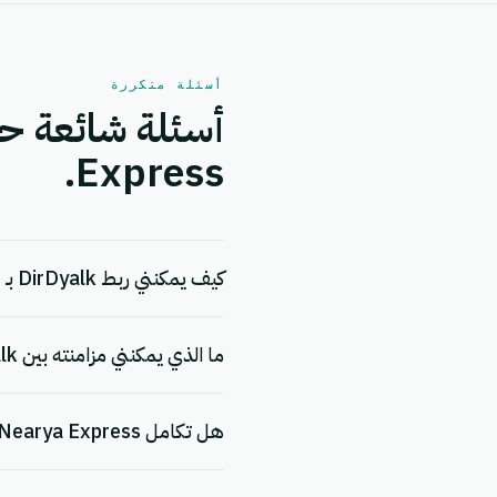
أسئلة متكررة
Express.
كيف يمكنني ربط DirDyalk بـ Nearya Express؟
ما الذي يمكنني مزامنته بين DirDyalk و Nearya Express؟
هل تكامل DirDyalk + Nearya Express مجاني؟