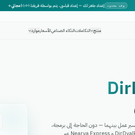
إعداد جاهز لك — إعداد قياسي، يتم بواسطة فريقنا.
$149
مجاني
وقت محدود
منتج
التكاملات
الذكاء الصناعي
الأسعار
موارد
Dir
N في دقائق وأتمت أي سير عمل بينهما — دون الحاجة إلى برمجة،
أو مطورين، أو برمجيات وسيطة معقدة. تربط eGrow بين DirDyalk و Nearya Express عبر