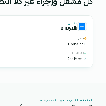
كل مشغل وإجراء عبر كلا التط
تطبيق
DirDyalk
محفزات
· 1
Dedicated
أفعال
· 1
Add Parcel
استكشف المزيد من المجموعات