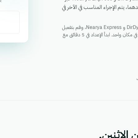
k
ا، يتم الإجراء المناسب في الآخر في
قم بمزامنة العملاء والطلبات والحالات وأي حقل مخصص بين DirDyalk و Nearya Express، وقم بتفعيل
الإجراءات عبر كلا التطبيقين من خلال سير عمل واحد، ووحد التقارير في مكان واحد. ابدأ الإعداد في 5 دقائق مع
 الاثنين.