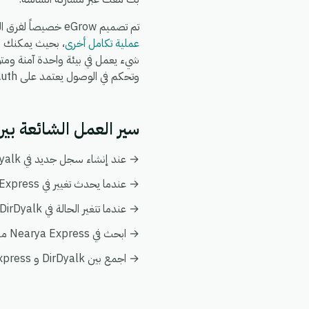
تم تصميم eGrow خصيصاً لفرق التجارة الإلكترونية والعمليات: يعمل تكامل DirDyalk + Nearya Express جنباً إلى جنب مع
عملية تكامل أخرى
وتحكم في الوصول يعتمد على OAuth.
سير العمل الشائعة بين DirDyalk و rya Express
→ عند إنشاء سجل جديد في DirDyalk، قم بإنشاء أو تحديث السجل المطابق تلقائياً في Nearya Express.
→ عندما يحدث تغيير في Nearya Express، قم بدفع التحديث إلى DirDyalk ليبقى كلا النظامين متزامنين.
→ عندما تتغير الحالة في DirDyalk، قم بإخطار فريقك وبتفعيل إجراء متابعة في Nearya Express.
→ ابحث في Nearya Express من أي أتمتة على DirDyalk لإثراء البيانات فورياً دون الحاجة إلى عمليات بحث يدوية.
→ اجمع بين DirDyalk و Nearya Express في عرض عميل واحد ضمن تحليلات eGrow لتبقى التقارير موحدة.