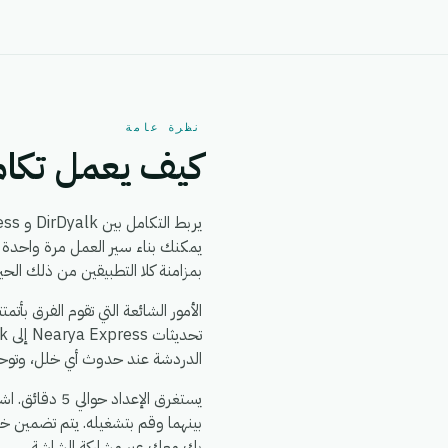
نظرة عامة
كيف يعمل تكامل k + Nearya Express
يربط التكامل بين DirDyalk و Nearya Express بين
بمزامنة كلا التطبيقين من ذلك الحي
الدردشة عند حدوث أي خلل، وتوحيد 
بينهما وقم بتشغيله. يتم تضمين خ
بك معك عبر مشاركة الشاشة.