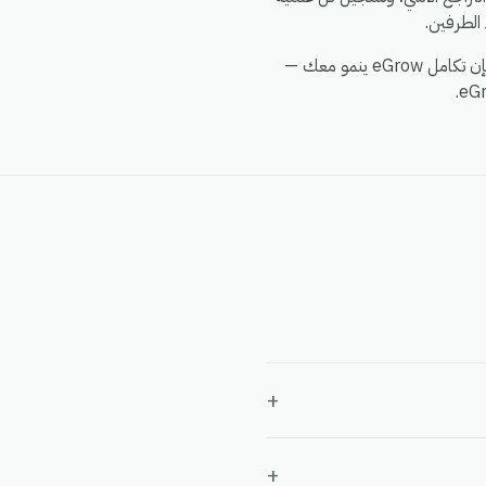
الطرفين.
سواء كنت تدير متجراً واحداً، أو فريق تجارة إلكترونية متعدد العلامات التجارية، أو وكالة تدير عشرات الحسابات، فإن تكامل eGrow ينمو معك —
+
+