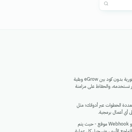
يتيح لك تكامل eGrow ربط eGrow بـ eGrow عبر واجهة برمجة تطبيقات (API) آمنة، وتشغيل مسارات عمل فورية بدون كود بين eGrow وبقية
ى أحداث eGrow، وتنفيذ إجراءات داخل eGrow من أي تطبيق آخر تستخدمه، والحفاظ على مزامنة
تعددة الخطوات عبر أدواتك؛ مثل
ى أي أعمال برمجية.
تقوم eGrow بتفويض eGrow باستخدام أي طريقة تدعمها eGrow رسميًا - سواء عبر OAuth، أو مفتاح API، أو Webhook موقع - حيث يتم
التخزين، وإعادة محاولة استدعاءات API الفاشلة باستخدام التراجع الأسي، وتسجيل كل عملية