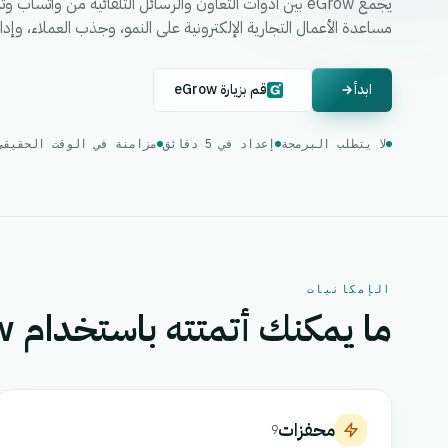
يجمع eGrow بين أدوات التعاون والرسائل التلقائية من وات
مساعدة الأعمال التجارية الإلكترونية على النمو، وجذب العملاء، وإد
ابدأ
قم بزيارة eGrow
لا يتطلب البرمجة
إعداد في 5 دقائق
مزامنة في الوقت الحقيقي
الإمكانيات
ما يمكنك أتمتته باستخدام eGrow
محفزات
9