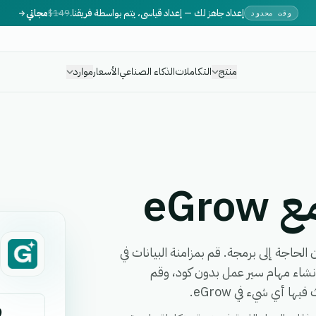
إعداد جاهز لك — إعداد قياسي، يتم بواسطة فريقنا.
$149
مجاني
وقت محدود
منتج
التكاملات
الذكاء الصناعي
الأسعار
موارد
eGr
 عملك دون الحاجة إلى برمجة. قم بمزامنة البيانات في
رمجة تطبيقات (API) آمنة، وقم بإنشاء مهام سير عمل بدون كود، وقم
ا أي شيء في eGrow.
9