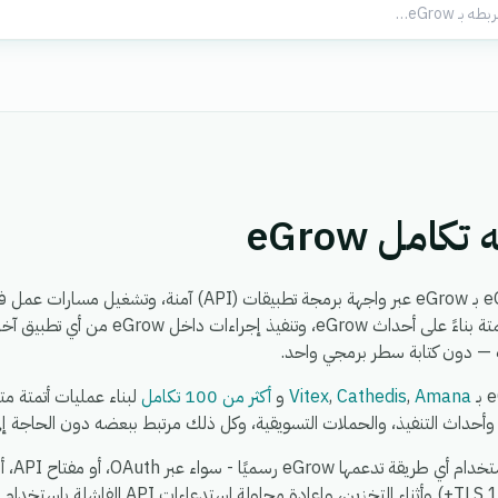
امل eGrow
أدواتك البرمجية. يمكنك تفعيل الأتمتة بناءً عل
ت — دون كتابة سطر برمجي واحد.
Amana
,
Cathedis
,
Vitex
و
أكثر من 100 تكامل
لبناء عمليات أتمتة م
 وأحداث التنفيذ، والحملات التسويقية، وكل ذلك مرتبط ببعضه دون الحاجة إل
تشفير جميع البيانات أثناء النقل (TLS 1.2+) وأثناء 