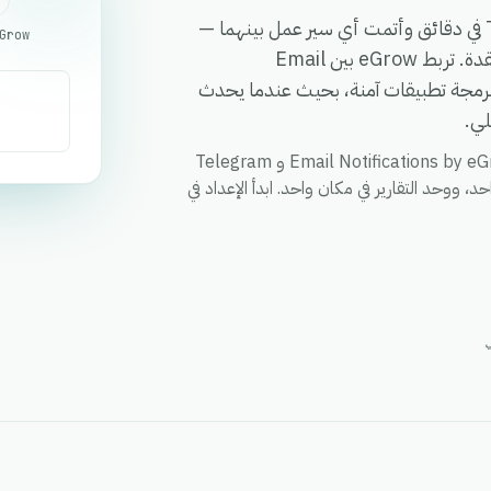
اربط Email Notifications by eGrow بـ Telegram Bot في دقائق وأتمت أي سير عمل بينهما —
دون الحاجة إلى برمجة، أو مطورين، أو برمجيات وسيطة معقدة. تربط eGrow بين Email
Not و Telegram Bot عبر واجهة برمجة تطبيقات آمنة، بحيث عندما يحدث
لي.
قم بمزامنة العملاء والطلبات والحالات وأي حقل مخصص بين Email Notifications by eGrow و Telegram
د، ووحد التقارير في مكان واحد. ابدأ الإعداد في