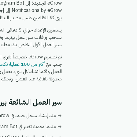
يرى كلا النظامين نفس مصدر البيانا
بسحب وإفلات سير عمل بينهما وقم 
سير العمل الأول الخاص بك معك ع
جنب مع
أكثر من 100 عملية تكامل أخرى
محاولة تلقائية عند الفشل، وتحكم في 
سير العمل الشائعة بين Email Notifications by eGrow و gram Bot
→ عند إنشاء سجل جديد في Email Notifications by eGrow، قم بإنشاء أو تحديث السجل المطابق تلقائياً في Telegram Bot.
→ عندما يحدث تغيير في Telegram Bot، قم بدفع التحديث إلى Email Notifications by eGrow ليبقى كلا النظامين متزامنين.