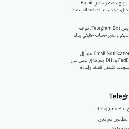
eGrow الجديدة إلى Telegram Bot، دفع تحديثات Telegram Bot إلى Email Notifications by eGrow، توزيع حدث واحد في Email
قك في الدردشة عند حدوث أي خلل، وتوحيد بيانات العملاء بحيث
يستغرق الإعداد حوالي 5 دقائق. اشترك في eGrow، وقم بتفويض Email Notifications by eGrow، وقم بتفويض Telegram Bot، ثم قم
 سيقوم مدير حساب حقيقي ببناء
تم تصميم eGrow خصيصاً لفرق التجارة الإلكترونية والعمليات: يعمل تكامل Email Notifications by eGrow + Telegram Bot جنباً إلى
، بحيث يمكنك ربط Shopify وWooCommerce وWhatsApp وFedEx وDHL وغيرها في نفس سير
 يعمل في بيئة واحدة آمنة ومتوافقة مع اللائحة العامة لحماية البيانات (GDPR)، مع سجلات تشغيل كاملة، وإعادة