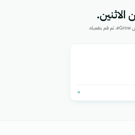
 الاثنين.
ه.