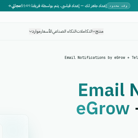
إعداد جاهز لك — إعداد قياسي، يتم بواسطة فريقنا.
$149
مجاني
وقت محدود
منتج
التكاملات
الذكاء الصناعي
الأسعار
موارد
Email Notifications by eGrow + Tel
Email N
eGrow