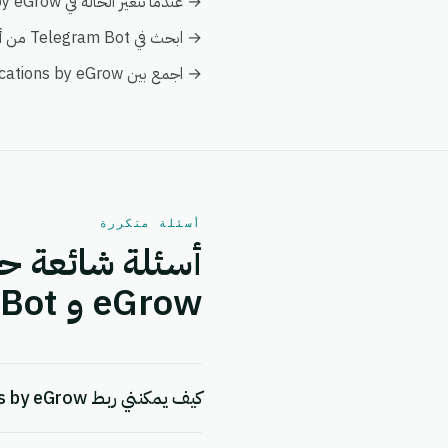
→ عندما تتغير الحالة في Email Notifications by eGrow، قم بإخطار فريقك وبتفعيل إجراء متابعة في Telegram Bot.
→ ابحث في Telegram Bot من أي أتمتة على Email Notifications by eGrow لإثراء البيانات فورياً دون الحاجة إلى عمليات بحث يدوية.
→ اجمع بين Email Notifications by eGrow و Telegram Bot في عرض عميل واحد ضمن تحليلات eGrow لتبقى التقارير موحدة.
أسئلة متكررة
eGrow و Telegram Bot.
كيف يمكنني ربط Email Notifications by eGrow بـ Telegram Bot؟