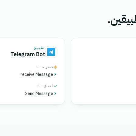
بيقين.
تطبيق
Telegram Bot
محفزات
· 1
receive Message
أفعال
· 1
Send Message