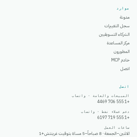
موارد
مدونة
سجل التغييرات
الشركاء التسويقيين
مركز المساعدة
المطورون
خادم MCP
اتصل
اتصل
المبيعات والعامة · واتساب
+1 555 706 4469
دعم عملاء نشط · واتساب
+1 555 719 6197
ساعات العمل
الاثنين–الجمعة · 8 صباحاً–5 مساءً بتوقيت غرينتش+1