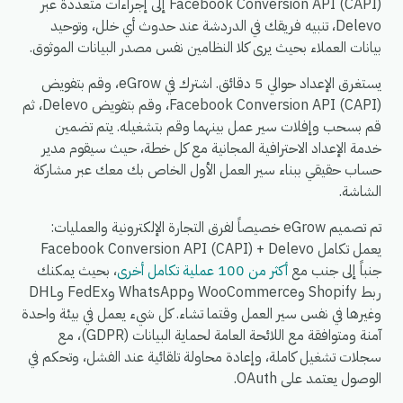
Facebook Conversion API (CAPI) إلى إجراءات متعددة عبر
Delevo، تنبيه فريقك في الدردشة عند حدوث أي خلل، وتوحيد
بيانات العملاء بحيث يرى كلا النظامين نفس مصدر البيانات الموثوق.
يستغرق الإعداد حوالي 5 دقائق. اشترك في eGrow، وقم بتفويض
Facebook Conversion API (CAPI)، وقم بتفويض Delevo، ثم
قم بسحب وإفلات سير عمل بينهما وقم بتشغيله. يتم تضمين
خدمة الإعداد الاحترافية المجانية مع كل خطة، حيث سيقوم مدير
حساب حقيقي ببناء سير العمل الأول الخاص بك معك عبر مشاركة
الشاشة.
تم تصميم eGrow خصيصاً لفرق التجارة الإلكترونية والعمليات:
يعمل تكامل Facebook Conversion API (CAPI) + Delevo
جنباً إلى جنب مع
أكثر من 100 عملية تكامل أخرى
، بحيث يمكنك
ربط Shopify وWooCommerce وWhatsApp وFedEx وDHL
وغيرها في نفس سير العمل وقتما تشاء. كل شيء يعمل في بيئة واحدة
آمنة ومتوافقة مع اللائحة العامة لحماية البيانات (GDPR)، مع
سجلات تشغيل كاملة، وإعادة محاولة تلقائية عند الفشل، وتحكم في
الوصول يعتمد على OAuth.