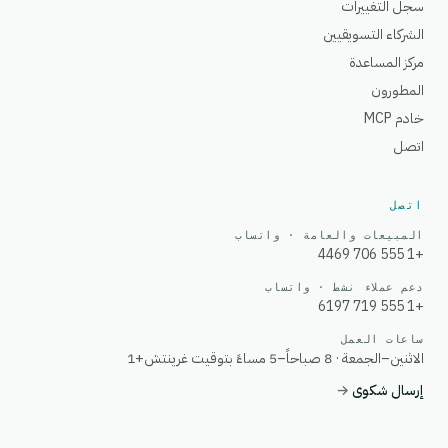
سجل التغييرات
الشركاء التسويقيين
مركز المساعدة
المطورون
خادم MCP
اتصل
اتصل
المبيعات والعامة · واتساب
+1 555 706 4469
دعم عملاء نشط · واتساب
+1 555 719 6197
ساعات العمل
الاثنين–الجمعة · 8 صباحاً–5 مساءً بتوقيت غرينتش+1
إرسال شكوى
→