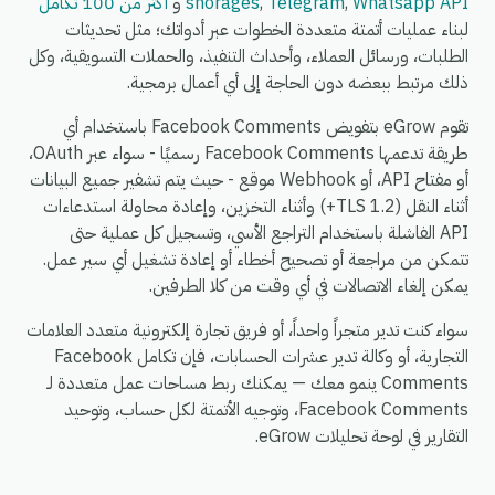
Whatsapp API
,
Telegram
,
shorages
و
أكثر من 100 تكامل
لبناء عمليات أتمتة متعددة الخطوات عبر أدواتك؛ مثل تحديثات
الطلبات، ورسائل العملاء، وأحداث التنفيذ، والحملات التسويقية، وكل
ذلك مرتبط ببعضه دون الحاجة إلى أي أعمال برمجية.
تقوم eGrow بتفويض Facebook Comments باستخدام أي
طريقة تدعمها Facebook Comments رسميًا - سواء عبر OAuth،
أو مفتاح API، أو Webhook موقع - حيث يتم تشفير جميع البيانات
أثناء النقل (TLS 1.2+) وأثناء التخزين، وإعادة محاولة استدعاءات
API الفاشلة باستخدام التراجع الأسي، وتسجيل كل عملية حتى
تتمكن من مراجعة أو تصحيح أخطاء أو إعادة تشغيل أي سير عمل.
يمكن إلغاء الاتصالات في أي وقت من كلا الطرفين.
سواء كنت تدير متجراً واحداً، أو فريق تجارة إلكترونية متعدد العلامات
التجارية، أو وكالة تدير عشرات الحسابات، فإن تكامل Facebook
Comments ينمو معك — يمكنك ربط مساحات عمل متعددة لـ
Facebook Comments، وتوجيه الأتمتة لكل حساب، وتوحيد
التقارير في لوحة تحليلات eGrow.