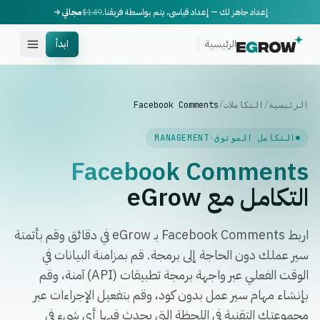
إعداد جاهز لك — إعداد قياسي، يتم بواسطة فريقنا.
$149
مجاني
الرئيسية
ابدأ
الرئيسية
/
التكاملات
/
Facebook Comments
التكامل الموثوق
·
MANAGEMENT
Facebook Comments
التكامل مع eGrow
اربط Facebook Comments بـ eGrow في دقائق وقم بأتمتة
سير عملك دون الحاجة إلى برمجة. قم بمزامنة البيانات في
الوقت الفعلي عبر واجهة برمجة تطبيقات (API) آمنة، وقم
بإنشاء مهام سير عمل بدون كود، وقم بتفعيل الإجراءات عبر
مجموعتك التقنية في اللحظة التي يحدث فيها أي شيء في