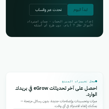
ابدأ اليوم
تحدث عبر واتساب
إعداد مجاني لمدير الحساب · ضمان استرداد
الأموال خلال 7 أيام، دون طرح أي أسئلة
سجل تغييرات المنتج
احصل على آخر تحديثات eGrow في بريدك
الوارد.
ميزات وتحسينات وإصلاحات جديدة. بدون رسائل مزعجة —
يمكنك إلغاء الاشتراك في أي وقت.