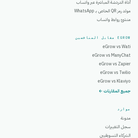
أداة الدردشة المباشرة عبر واتساب
مولد رمز QR الخاص بـ WhatsApp
منشئ روابط واتساب
EGROW مقابل المنافسين
eGrow vs Wati
eGrow vs ManyChat
eGrow vs Zapier
eGrow vs Twilio
eGrow vs Klaviyo
جميع المقارنات ←
موارد
مدونة
سجل التغييرات
الشركاء التسويقيين