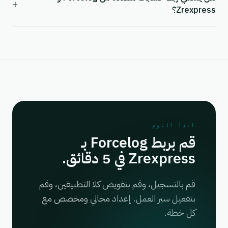
+
Zrexpress؟
ابدأ اليوم
قم بربط Forcelog بـ
Zrexpress في 5 دقائق.
قم بالتسجيل، وقم بتفويض كلا التطبيقين، وقم
بتفعيل سير العمل. إعداد مجاني ومخصص مع
كل خطة.