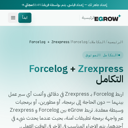
إعداد جاهز لك — إعداد قياسي، يتم بواسطة فريقنا.
$149
مجاني
الرئيسية
ابدأ
الرئيسية
/
التكاملات
/
Forcelog
/
Forcelog + Zrexpress
التكامل الموثوق
Forcelog
+
Zrexpress
التكامل
اربط Forcelog بـ Zrexpress في دقائق وأتمت أي سير عمل
بينهما — دون الحاجة إلى برمجة، أو مطورين، أو برمجيات
وسيطة معقدة. تربط eGrow بين Forcelog و Zrexpress
عبر واجهة برمجة تطبيقات آمنة، بحيث عندما يحدث شيء في
أحدهما، يتم الإجراء المناسب في الآخر في الوقت الفعلي.