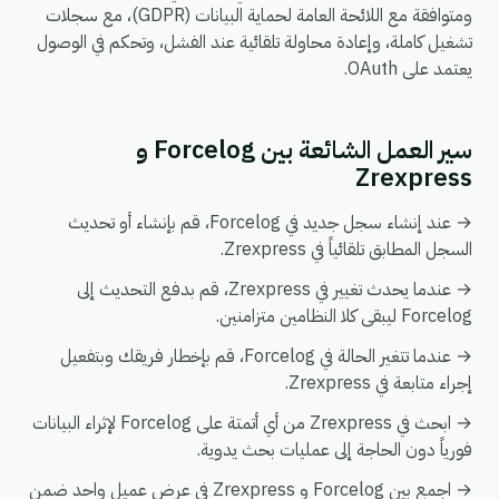
ومتوافقة مع اللائحة العامة لحماية البيانات (GDPR)، مع سجلات
تشغيل كاملة، وإعادة محاولة تلقائية عند الفشل، وتحكم في الوصول
يعتمد على OAuth.
سير العمل الشائعة بين Forcelog و
Zrexpress
→ عند إنشاء سجل جديد في Forcelog، قم بإنشاء أو تحديث
السجل المطابق تلقائياً في Zrexpress.
→ عندما يحدث تغيير في Zrexpress، قم بدفع التحديث إلى
Forcelog ليبقى كلا النظامين متزامنين.
→ عندما تتغير الحالة في Forcelog، قم بإخطار فريقك وبتفعيل
إجراء متابعة في Zrexpress.
→ ابحث في Zrexpress من أي أتمتة على Forcelog لإثراء البيانات
فورياً دون الحاجة إلى عمليات بحث يدوية.
→ اجمع بين Forcelog و Zrexpress في عرض عميل واحد ضمن