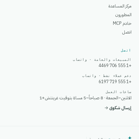
مركز المساعدة
المطورون
خادم MCP
اتصل
اتصل
المبيعات والعامة · واتساب
+1 555 706 4469
دعم عملاء نشط · واتساب
+1 555 719 6197
ساعات العمل
الاثنين–الجمعة · 8 صباحاً–5 مساءً بتوقيت غرينتش+1
إرسال شكوى
→