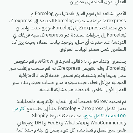
الفعلي، دون الحاجة إلى مطورين.
الأمور الشائعة التي تقوم الفرق بأتمتتها بين Forcelog و
Zrexpress: مزامنة سجلات Forcelog الجديدة إلى Zrexpress،
دفع تحديثات Zrexpress إلى Forcelog، توزيع حدث واحد في
Forcelog إلى إجراءات متعددة عبر Zrexpress، تنبيه فريقك في
الدردشة عند حدوث أي خلل، وتوحيد بيانات العملاء بحيث يرى كلا
النظامين نفس مصدر البيانات الموثوق.
يستغرق الإعداد حوالي 5 دقائق. اشترك في eGrow، وقم بتفويض
Forcelog، وقم بتفويض Zrexpress، ثم قم بسحب وإفلات سير
عمل بينهما وقم بتشغيله. يتم تضمين خدمة الإعداد الاحترافية
المجانية مع كل خطة، حيث سيقوم مدير حساب حقيقي ببناء سير
العمل الأول الخاص بك معك عبر مشاركة الشاشة.
تم تصميم eGrow خصيصاً لفرق التجارة الإلكترونية والعمليات:
يعمل تكامل Forcelog + Zrexpress جنباً إلى جنب مع
أكثر من
100 عملية تكامل أخرى
، بحيث يمكنك ربط Shopify
وWooCommerce وWhatsApp وFedEx وDHL وغيرها في
نفس سير العمل وقتما تشاء. كل شيء يعمل في بيئة واحدة آمنة