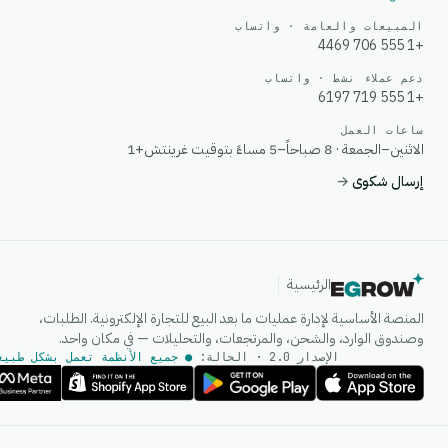
المبيعات والعامة · واتساب
+1 555 706 4469
دعم عملاء نشط · واتساب
+1 555 719 6197
ساعات العمل
الاثنين–الجمعة · 8 صباحاً–5 مساءً بتوقيت غرينتش+1
إرسال شكوى
→
الرئيسية
المنصة الأساسية لإدارة عمليات ما بعد البيع للتجارة الإلكترونية. الطلبات،
وصندوق الوارد، والشحن، والمرتجعات، والتحليلات — في مكان واحد.
الإصدار 2.0 · الحالة:
● جميع الأنظمة تعمل بشكل طبيع
وكيل الذكاء الاصطناعي