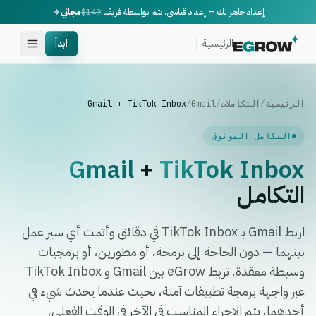
إعداد جاهز لك — إعداد قياسي، يتم بواسطة فريقنا.
$149
مجاني
الرئيسية
ابدأ
الرئيسية
/
التكاملات
/
Gmail
/
Gmail + TikTok Inbox
التكامل الموثوق
Gmail
+
TikTok Inbox
التكامل
اربط Gmail بـ TikTok Inbox في دقائق وأتمت أي سير عمل
بينهما — دون الحاجة إلى برمجة، أو مطورين، أو برمجيات
وسيطة معقدة. تربط eGrow بين Gmail و TikTok Inbox
عبر واجهة برمجة تطبيقات آمنة، بحيث عندما يحدث شيء في
أحدهما، يتم الإجراء المناسب في الآخر في الوقت الفعلي.