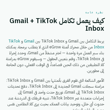
نظرة عامة
كيف يعمل تكامل Gmail + TikTok
Inbox
يربط التكامل بين Gmail و TikTok Inbox بين
Gmail
و
TikTok
Inbox
من خلال محرك أتمتة eGrow الذي لا يتطلب برمجة. يمكنك
بناء سير العمل مرة واحدة — اختر مشغلاً من Gmail، وحدد إجراءً
في TikTok Inbox، وقم بتعيين الحقول — وسيقوم eGrow بمزامنة
كلا التطبيقين من ذلك الحين فصاعداً، في الوقت الفعلي، دون الحاجة
إلى مطورين.
الأمور الشائعة التي تقوم الفرق بأتمتتها بين Gmail و TikTok Inbox:
مزامنة سجلات Gmail الجديدة إلى TikTok Inbox، دفع تحديثات
TikTok Inbox إلى Gmail، توزيع حدث واحد في Gmail إلى
إجراءات متعددة عبر TikTok Inbox، تنبيه فريقك في الدردشة عند
حدوث أي خلل، وتوحيد بيانات العملاء بحيث يرى كلا النظامين نفس