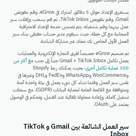
مصدر البيانات الموثوق.
يستغرق الإعداد حوالي 5 دقائق. اشترك في eGrow، وقم بتفويض
Gmail، وقم بتفويض TikTok Inbox، ثم قم بسحب وإفلات سير
عمل بينهما وقم بتشغيله. يتم تضمين خدمة الإعداد الاحترافية
المجانية مع كل خطة، حيث سيقوم مدير حساب حقيقي ببناء سير
العمل الأول الخاص بك معك عبر مشاركة الشاشة.
تم تصميم eGrow خصيصاً لفرق التجارة الإلكترونية والعمليات:
يعمل تكامل Gmail + TikTok Inbox جنباً إلى جنب مع
أكثر من
100 عملية تكامل أخرى
، بحيث يمكنك ربط Shopify
وWooCommerce وWhatsApp وFedEx وDHL وغيرها في
نفس سير العمل وقتما تشاء. كل شيء يعمل في بيئة واحدة آمنة
ومتوافقة مع اللائحة العامة لحماية البيانات (GDPR)، مع سجلات
تشغيل كاملة، وإعادة محاولة تلقائية عند الفشل، وتحكم في الوصول
يعتمد على OAuth.
سير العمل الشائعة بين Gmail و TikTok
Inbox