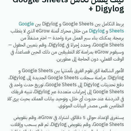
+ Digylog
يربط التكامل بين Google Sheets و Digylog بين
Google
Sheets
و
Digylog
من خلال محرك أتمتة eGrow الذي لا يتطلب
برمجة. يمكنك بناء سير العمل مرة واحدة — اختر مشغلاً من
Google Sheets، وحدد إجراءً في Digylog، وقم بتعيين الحقول —
وسيقوم eGrow بمزامنة كلا التطبيقين من ذلك الحين فصاعداً، في
الوقت الفعلي، دون الحاجة إلى مطورين.
الأمور الشائعة التي تقوم الفرق بأتمتتها بين Google Sheets و
Digylog: مزامنة سجلات Google Sheets الجديدة إلى Digylog،
دفع تحديثات Digylog إلى Google Sheets، توزيع حدث واحد في
Google Sheets إلى إجراءات متعددة عبر Digylog، تنبيه فريقك
في الدردشة عند حدوث أي خلل، وتوحيد بيانات العملاء بحيث يرى كلا
النظامين نفس مصدر البيانات الموثوق.
يستغرق الإعداد حوالي 5 دقائق. اشترك في eGrow، وقم بتفويض
Google Sheets، وقم بتفويض Digylog، ثم قم بسحب وإفلات