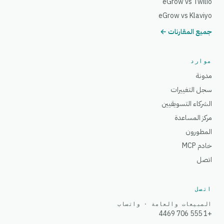
eGrow vs Twilio
eGrow vs Klaviyo
جميع المقارنات ←
موارد
مدونة
سجل التغييرات
الشركاء التسويقيين
مركز المساعدة
المطورون
خادم MCP
اتصل
اتصل
المبيعات والعامة · واتساب
+1 555 706 4469