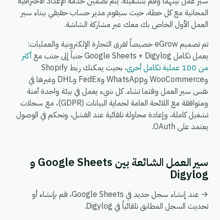
سير عمل بينهما وقم بتشغيله. يتم تضمين خدمة الإعداد الاحترافية
المجانية مع كل خطة، حيث سيقوم مدير حساب حقيقي ببناء سير
العمل الأول الخاص بك معك عبر مشاركة الشاشة.
تم تصميم eGrow خصيصاً لفرق التجارة الإلكترونية والعمليات:
يعمل تكامل Google Sheets + Digylog جنباً إلى جنب مع
أكثر
من 100 عملية تكامل أخرى
، بحيث يمكنك ربط Shopify
وWooCommerce وWhatsApp وFedEx وDHL وغيرها في
نفس سير العمل وقتما تشاء. كل شيء يعمل في بيئة واحدة آمنة
ومتوافقة مع اللائحة العامة لحماية البيانات (GDPR)، مع سجلات
تشغيل كاملة، وإعادة محاولة تلقائية عند الفشل، وتحكم في الوصول
يعتمد على OAuth.
سير العمل الشائعة بين Google Sheets و
Digylog
→ عند إنشاء سجل جديد في Google Sheets، قم بإنشاء أو
تحديث السجل المطابق تلقائياً في Digylog.