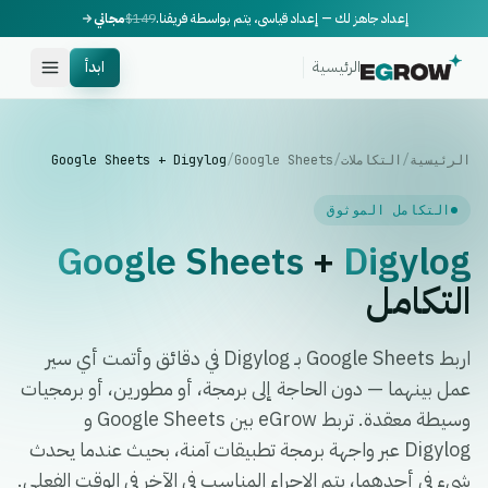
إعداد جاهز لك — إعداد قياسي، يتم بواسطة فريقنا.
$149
مجاني
الرئيسية
ابدأ
الرئيسية
/
التكاملات
/
Google Sheets
/
Google Sheets + Digylog
التكامل الموثوق
Google Sheets
+
Digylog
التكامل
اربط Google Sheets بـ Digylog في دقائق وأتمت أي سير
عمل بينهما — دون الحاجة إلى برمجة، أو مطورين، أو برمجيات
وسيطة معقدة. تربط eGrow بين Google Sheets و
Digylog عبر واجهة برمجة تطبيقات آمنة، بحيث عندما يحدث
شيء في أحدهما، يتم الإجراء المناسب في الآخر في الوقت الفعلي.