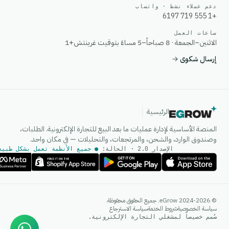
دعم عملاء نشط · واتساب
+1 555 719 6197
ساعات العمل
الاثنين–الجمعة · 8 صباحاً–5 مساءً بتوقيت غرينتش+1
إرسال شكوى
→
الرئيسية
المنصة الأساسية لإدارة عمليات ما بعد البيع للتجارة الإلكترونية. الطلبات،
وصندوق الوارد، والشحن، والمرتجعات، والتحليلات — في مكان واحد.
الإصدار 2.0 · الحالة:
● جميع الأنظمة تعمل بشكل طبيع
وكيل الذكاء الاصطناعي
© 2024-2026 eGrow. جميع الحقوق محفوظة.
إجابات فورية على واتساب
سياسة الخصوصية
شروط الخدمة
سياسة الاسترجاع
صُمم خصيصاً لمشغلي التجارة الإلكترونية.