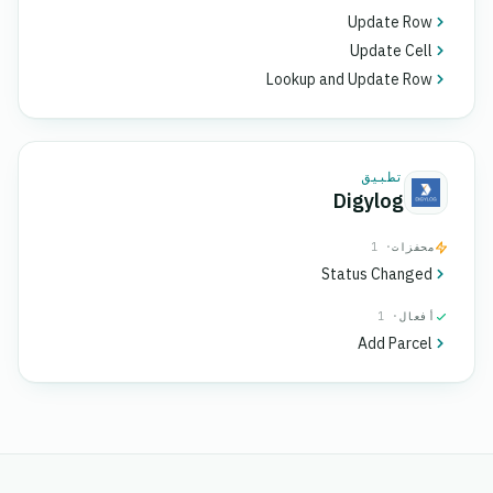
Update Row
Update Cell
Lookup and Update Row
تطبيق
Digylog
محفزات
· 1
Status Changed
أفعال
· 1
Add Parcel