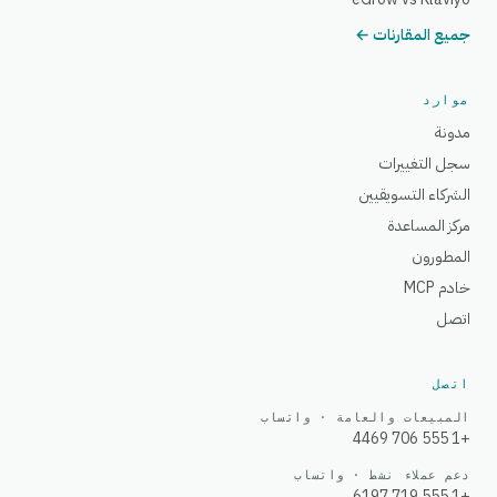
جميع المقارنات ←
موارد
مدونة
سجل التغييرات
الشركاء التسويقيين
مركز المساعدة
المطورون
خادم MCP
اتصل
اتصل
المبيعات والعامة · واتساب
+1 555 706 4469
دعم عملاء نشط · واتساب
+1 555 719 6197