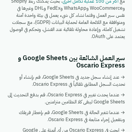
مع
أكثر من 100 عملية تكامل أخرى
، بحيث يمكنك ربط Shopify
وWooCommerce وWhatsApp وFedEx وDHL وغيرها في
نفس سير العمل وقتما تشاء. كل شيء يعمل في بيئة واحدة آمنة
ومتوافقة مع اللائحة العامة لحماية البيانات (GDPR)، مع سجلات
تشغيل كاملة، وإعادة محاولة تلقائية عند الفشل، وتحكم في الوصول
يعتمد على OAuth.
سير العمل الشائعة بين Google Sheets و
Oscario Express
→ عند إنشاء سجل جديد في Google Sheets، قم بإنشاء أو
تحديث السجل المطابق تلقائياً في Oscario Express.
→ عندما يحدث تغيير في Oscario Express، قم بدفع التحديث إلى
Google Sheets ليبقى كلا النظامين متزامنين.
→ عندما تتغير الحالة في Google Sheets، قم بإخطار فريقك
وبتفعيل إجراء متابعة في Oscario Express.
→ ابحث في Oscario Express من أي أتمتة على Google