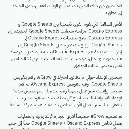
التطبيقين من ذلك الحين فصاعداً، في الوقت الفعلي، دون الحاجة
إلى مطورين.
الأمور الشائعة التي تقوم الفرق بأتمتتها بين Google Sheets و
Oscario Express: مزامنة سجلات Google Sheets الجديدة إلى
Oscario Express، دفع تحديثات Oscario Express إلى
Google Sheets، توزيع حدث واحد في Google Sheets إلى
إجراءات متعددة عبر Oscario Express، تنبيه فريقك في الدردشة
عند حدوث أي خلل، وتوحيد بيانات العملاء بحيث يرى كلا النظامين
نفس مصدر البيانات الموثوق.
يستغرق الإعداد حوالي 5 دقائق. اشترك في eGrow، وقم بتفويض
Google Sheets، وقم بتفويض Oscario Express، ثم قم
بسحب وإفلات سير عمل بينهما وقم بتشغيله. يتم تضمين خدمة
الإعداد الاحترافية المجانية مع كل خطة، حيث سيقوم مدير حساب
حقيقي ببناء سير العمل الأول الخاص بك معك عبر مشاركة الشاشة.
تم تصميم eGrow خصيصاً لفرق التجارة الإلكترونية والعمليات:
يعمل تكامل Google Sheets + Oscario Express جنباً إلى جنب