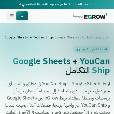
إعداد جاهز لك — إعداد قياسي، يتم بواسطة فريقنا.
$149
مجاني
الرئيسية
ابدأ
الرئيسية
/
التكاملات
/
Google Sheets
/
Google Sheets + YouCan Ship
التكامل الموثوق
Google Sheets
+
YouCan
Ship
التكامل
اربط Google Sheets بـ YouCan Ship في دقائق وأتمت أي
سير عمل بينهما — دون الحاجة إلى برمجة، أو مطورين، أو
برمجيات وسيطة معقدة. تربط eGrow بين Google Sheets
و YouCan Ship عبر واجهة برمجة تطبيقات آمنة، بحيث عندما
يحدث شيء في أحدهما، يتم الإجراء المناسب في الآخر في الوقت