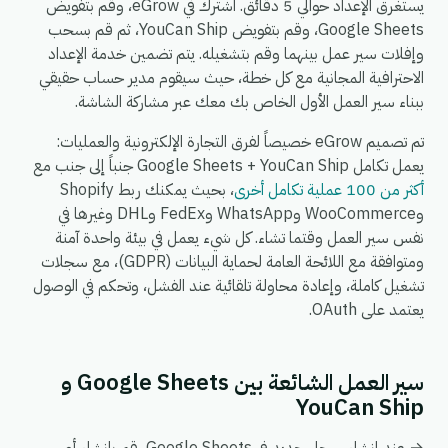
يستغرق الإعداد حوالي 5 دقائق. اشترك في eGrow، وقم بتفويض
Google Sheets، وقم بتفويض YouCan Ship، ثم قم بسحب
وإفلات سير عمل بينهما وقم بتشغيله. يتم تضمين خدمة الإعداد
الاحترافية المجانية مع كل خطة، حيث سيقوم مدير حساب حقيقي
ببناء سير العمل الأول الخاص بك معك عبر مشاركة الشاشة.
تم تصميم eGrow خصيصاً لفرق التجارة الإلكترونية والعمليات:
يعمل تكامل Google Sheets + YouCan Ship جنباً إلى جنب مع
أكثر من 100 عملية تكامل أخرى
، بحيث يمكنك ربط Shopify
وWooCommerce وWhatsApp وFedEx وDHL وغيرها في
نفس سير العمل وقتما تشاء. كل شيء يعمل في بيئة واحدة آمنة
ومتوافقة مع اللائحة العامة لحماية البيانات (GDPR)، مع سجلات
تشغيل كاملة، وإعادة محاولة تلقائية عند الفشل، وتحكم في الوصول
يعتمد على OAuth.
سير العمل الشائعة بين Google Sheets و
YouCan Ship