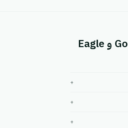
أسئلة شائعة حول التكامل بين Google Calendar و Eagle
+
+
+