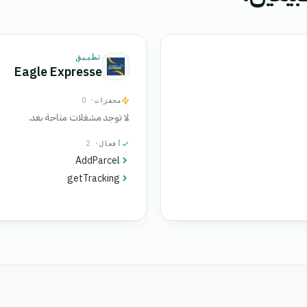
تطبيق
Eagle Expresse
محفزات
· 0
لا توجد مشغلات متاحة بعد.
أفعال
· 2
AddParcel
getTracking