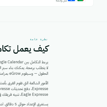
اتصل وأتمتة
نظرة عامة
كيف يعمل تكامل alendar + Eagle Expresse
يربط التكامل بين Google Calendar و Eagle Expresse بين
الحقول — وسيقوم eGrow بمزامنة كلا التطبيقين من ذلك الحين فصاعداً، في الوقت الفعلي، دون الحاجة إلى مطورين.
Eagle Expresse، تنبيه فريقك في الدردشة عند حدوث أي خلل، وتوحيد بيانات العملاء بحيث يرى كلا النظامين نفس مصدر البيانات الموثوق.