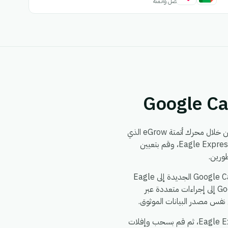
اتصل وأتمتة
من خلال محرك أتمتة eGrow الذي
لا يتطلب برمجة. يمكنك بناء سير العمل مرة واحدة — اختر مشغلاً من Google Calendar، وحدد إجراءً في Eagle Expresse، وقم بتعيين
الأمور الشائعة التي تقوم الفرق بأتمتتها بين Google Calendar و Eagle Expresse: مزامنة سجلات Google Calendar الجديدة إلى Eagle
Expresse، دفع تحديثات Eagle Expresse إلى Google Calendar، توزيع حدث واحد في Google Calendar إلى إجراءات متعددة عبر
يستغرق الإعداد حوالي 5 دقائق. اشترك في eGrow، وقم بتفويض Google Calendar، وقم بتفويض Eagle Expresse، ثم قم بسحب وإفلات