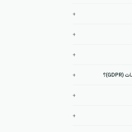
+
+
+
+
+
+