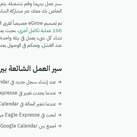
سير عمل بينهما وقم بتشغيله. يتم
الخاص بك معك عبر مشاركة الشاش
تم تصميم eGrow خصيصاً لفرق التجارة الإلكترونية والعمليات: يعمل تكامل Google Calendar + Eagle Expresse جنباً إلى جنب مع
100 عملية تكامل أخرى
عند الفشل، وتحكم في الوصول يعتمد عل
سير العمل الشائعة بين Google Calendar و le Expresse
→ عند إنشاء سجل جديد في Google Calendar، قم بإنشاء أو تحديث السجل المطابق تلقائياً في Eagle Expresse.
→ عندما يحدث تغيير في Eagle Expresse، قم بدفع التحديث إلى Google Calendar ليبقى كلا النظامين متزامنين.
→ عندما تتغير الحالة في Google Calendar، قم بإخطار فريقك وبتفعيل إجراء متابعة في Eagle Expresse.
→ ابحث في Eagle Expresse من أي أتمتة على Google Calendar لإثراء البيانات فورياً دون الحاجة إلى عمليات بحث يدوية.
→ اجمع بين Google Calendar و Eagle Expresse في عرض عميل واحد ضمن تحليلات eGrow لتبقى التقارير موحدة.