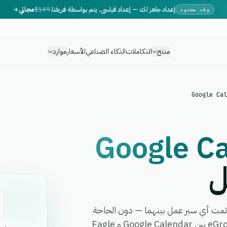
إعداد جاهز لك — إعداد قياسي، يتم بواسطة فريقنا.
$149
مجاني
وقت محدود
منتج
التكاملات
الذكاء الصناعي
الأسعار
موارد
Google Cal
Google C
ل
 بـ Eagle Expresse في دقائق وأتمت أي سير عمل بينهما — دون الحاجة
إلى برمجة، أو مطورين، أو برمجيات وسيطة معقدة. تربط eGrow بين Google Calendar و Eagle