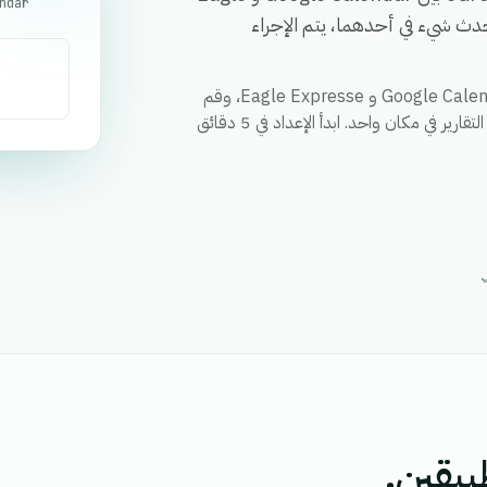
ا يحدث شيء في أحدهما، يتم الإجراء
قم بمزامنة العملاء والطلبات والحالات وأي حقل مخصص بين Google Calendar و Eagle Expresse، وقم
بتفعيل الإجراءات عبر كلا التطبيقين من خلال سير عمل واحد، ووحد التقارير في مكان واحد. ابدأ الإعداد في 5 دقائق
بيقين.