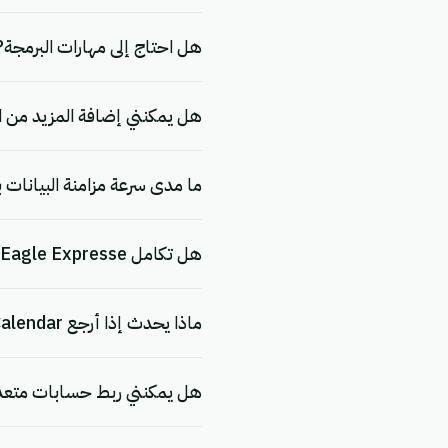
هل احتاج إلى مهارات البرمجة?
هل يمكنني إضافة المزيد من ا
ما مدى سرعة مزامنة البيانات بين Google Calendar و Expresse
هل تكامل Google Calendar + Eagle Expresse آمن ومتوافق مع اللائحة العامة لحماية البيانات (GDPR)؟
ماذا يحدث إذا أرجع Google Calendar أو Eagle Expresse خطأً؟
هل يمكنني ربط حسابات متعددة من Google Calendar و se