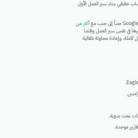
ب حقيقي ببناء سير العمل الأول
أكثر من
ك ربط Shopify وWooCommerce وWhatsApp وFedEx وDHL وغيرها في نفس سير العمل وقتما
ائحة العامة لحماية البيانات (GDPR)، مع سجلات تشغيل كاملة، وإعادة محاولة تلقائية