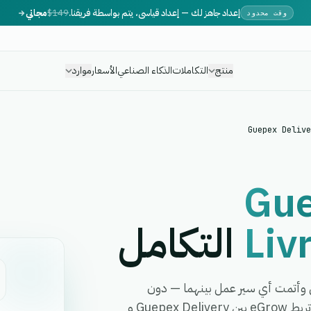
إعداد جاهز لك — إعداد قياسي، يتم بواسطة فريقنا.
$149
مجاني
وقت محدود
منتج
التكاملات
الذكاء الصناعي
الأسعار
موارد
Guepex Delive
Gue
Liv
التكامل
Guep بـ Livreego Expresse في دقائق وأتمت أي سير عمل بينهما — دون
الحاجة إلى برمجة، أو مطورين، أو برمجيات وسيطة معقدة. تربط eGrow بين Guepex Delivery و