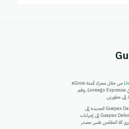
Guep
Li
من خلال محرك أتمتة eGrow
الذي لا يتطلب برمجة. يمكنك بناء سير العمل مرة واحدة — اختر مشغلاً من Guepex Delivery، وحدد إجراءً في Livreego Expresse، وقم
الأمور الشائعة التي تقوم الفرق بأتمتتها بين Guepex Delivery و Livreego Expresse: مزامنة سجلات Guepex Delivery الجديدة إلى
Livreego Expresse، دفع تحديثات Livreego Expresse إلى Guepex Delivery، توزيع حدث واحد في Guepex Delivery إلى إجراءات
اء بحيث يرى كلا النظامين نفس مصدر