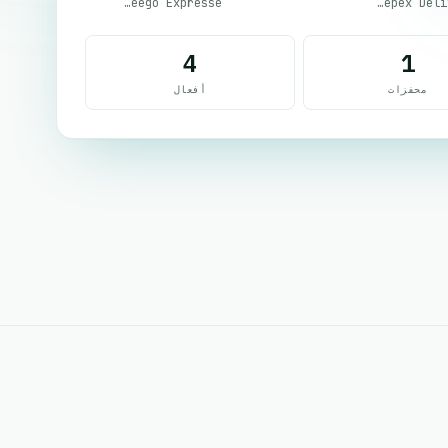
Livreego Expresse
Guepex Delivery
4
1
محفزات
أفعال