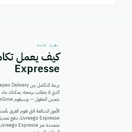
نظرة عامة
Expresse
يربط التكامل بين Guepex Delivery و Livreego Expresse بين
بتعيين الحقول — وسيقوم eGrow بمزامنة كلا التطبيقين من ذلك الحين فصاعداً، في الوقت الفعلي، دون الحاجة إلى مطورين.