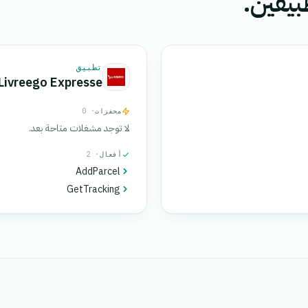
بيقين.
تطبيق
Livreego Expresse
محفزات
· 0
لا توجد مشغلات متاحة بعد.
أفعال
· 2
AddParcel
GetTracking