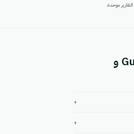
أسئلة شائعة حول التكامل بين Guepex Delivery و
+
+