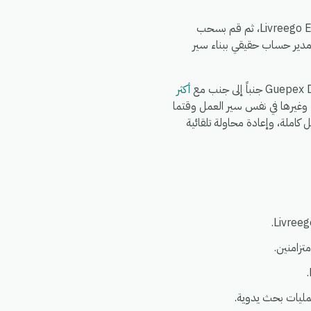
يستغرق الإعداد حوالي 5 دقائق. اشترك في eGrow، وقم بتفويض Guepex Delivery، وقم بتفويض Livreego Expresse، ثم قم بسحب
مدير حساب حقيقي ببناء سير
أكثر
، بحيث يمكنك ربط Shopify وWooCommerce وWhatsApp وFedEx وDHL وغيرها في نفس سير العمل وقتما
ائحة العامة لحماية البيانات (GDPR)، مع سجلات تشغيل كاملة، وإعادة محاولة تلقائية