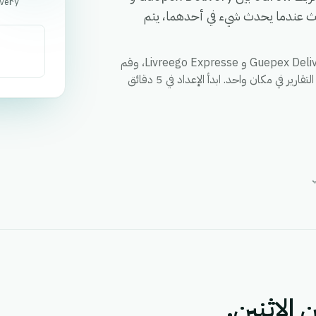
 آمنة، بحيث عندما يحدث شيء في أحدهما، يتم
قم بمزامنة العملاء والطلبات والحالات وأي حقل مخصص بين Guepex Delivery و Livreego Expresse، وقم
بتفعيل الإجراءات عبر كلا التطبيقين من خلال سير عمل واحد، ووحد التقارير في مكان واحد. ابدأ الإعداد في 5 دقائق
 الاثنين.