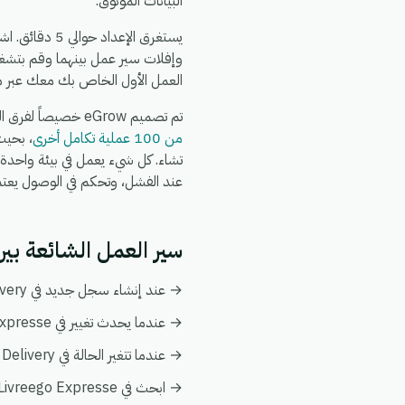
البيانات الموثوق.
وإفلات سير عمل بينهما وقم بتشغي
العمل الأول الخاص بك معك عبر م
تم تصميم eGrow خصيصاً لفرق التجارة الإلكترونية والعمليات: يعمل تكامل Guepex Delivery + Livreego Expresse جنباً إلى جنب مع
من 100 عملية تكامل أخرى
عند الفشل، وتحكم في الوصول يعتمد عل
سير العمل الشائعة بين Guepex Delivery و eego Expresse
→ عند إنشاء سجل جديد في Guepex Delivery، قم بإنشاء أو تحديث السجل المطابق تلقائياً في Livreego Expresse.
→ عندما يحدث تغيير في Livreego Expresse، قم بدفع التحديث إلى Guepex Delivery ليبقى كلا النظامين متزامنين.
→ عندما تتغير الحالة في Guepex Delivery، قم بإخطار فريقك وبتفعيل إجراء متابعة في Livreego Expresse.
→ ابحث في Livreego Expresse من أي أتمتة على Guepex Delivery لإثراء البيانات فورياً دون الحاجة إلى عمليات بحث يدوية.