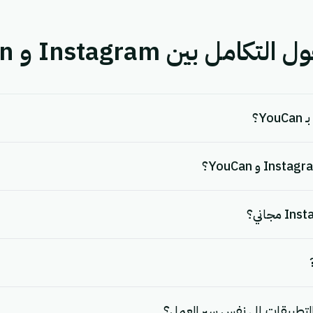
 بين Instagram و YouCan.
لتطبيقات إلى نفس سير العمل؟