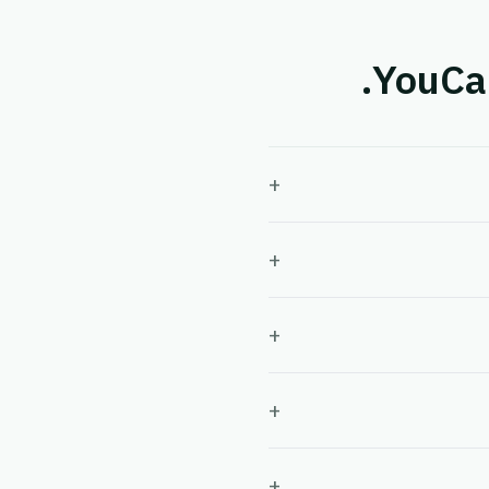
+
+
+
+
+