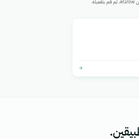
ه.
بيقين.