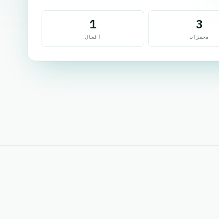
1
3
محفزات
أفعال