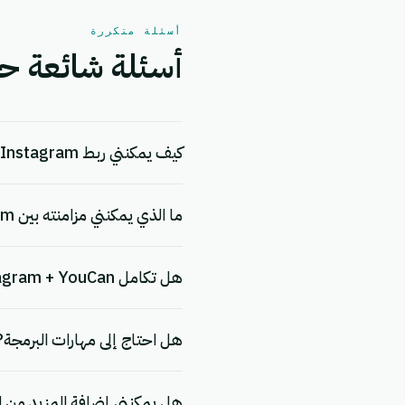
أسئلة متكررة
أسئلة شائعة حول التكامل
كيف يمكنني ربط Instagram بـ YouCan؟
ما الذي يمكنني مزامنته بين Instagram و YouCan؟
هل تكامل Instagram + YouCan مجاني؟
هل احتاج إلى مهارات البرمجة?
هل يمكنني إضافة المزيد من ا