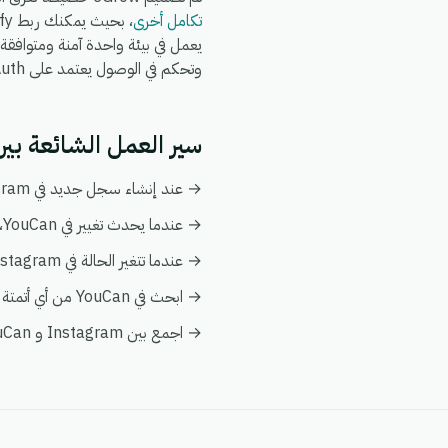
تكامل أخرى
وتحكم في الوصول يعتمد على OAuth.
سير العمل الشائعة بين Instagram و uCan
→ عند إنشاء سجل جديد في Instagram، قم بإنشاء أو تحديث السجل المطابق تلقائياً في YouCan.
→ عندما يحدث تغيير في YouCan، قم بدفع التحديث إلى Instagram ليبقى كلا النظامين متزامنين.
→ عندما تتغير الحالة في Instagram، قم بإخطار فريقك وبتفعيل إجراء متابعة في YouCan.
→ ابحث في YouCan من أي أتمتة على Instagram لإثراء البيانات فورياً دون الحاجة إلى عمليات بحث يدوية.
→ اجمع بين Instagram و YouCan في عرض عميل واحد ضمن تحليلات eGrow لتبقى التقارير موحدة.