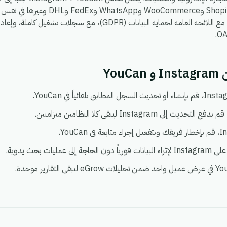
، بحيث يمكنك ربط Shopify وoCommerce
يعمل في بيئة واحدة آمنة ومتوافقة مع اللائحة العامة لحماية البيانات (DPR
Yo