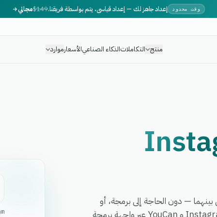
إعداد جاهز لك — إعداد قياسي، يتم بواسطة فريقنا.
$149
مجاني
وقت محدود
منتج
التكاملات
الذكاء الصناعي
الأسعار
موارد
Inst
ت أي سير عمل بينهما — دون الحاجة إلى برمجة، أو
am
مطورين، أو برمجيات وسيطة معقدة. تربط eGrow بين Instagram و YouCan عبر واجهة برمجة