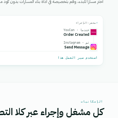
اختر مساراً للبدء، وقم بتخصيصه في أداة بناء المسارات بدون كود من eGrow، ثم قم بتفعيل
⚡
محفز
→
الإجراء
عندما · YouCan
Order Created
ثم · Instagram
Send Message
استخدم سير العمل هذا
الإمكانيات
كل مشغل وإجراء عبر كلا التط