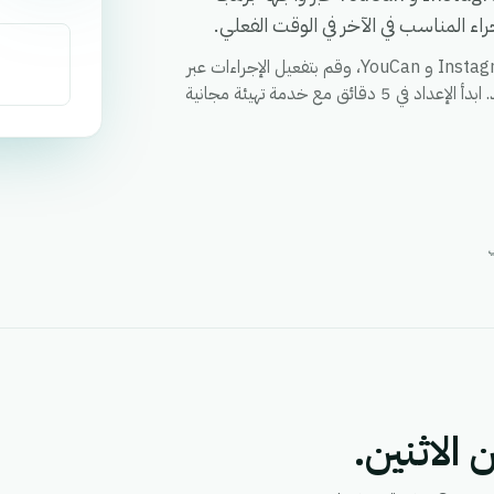
ء المناسب في الآخر في الوقت الفعلي.
قم بمزامنة العملاء والطلبات والحالات وأي حقل مخصص بين Instagram و YouCan، وقم بتفعيل الإجراءات عبر
كلا التطبيقين من خلال سير عمل واحد، ووحد التقارير في مكان واحد. ابدأ الإعداد في 5 دقائق مع خدمة تهيئة مجانية
 الاثنين.