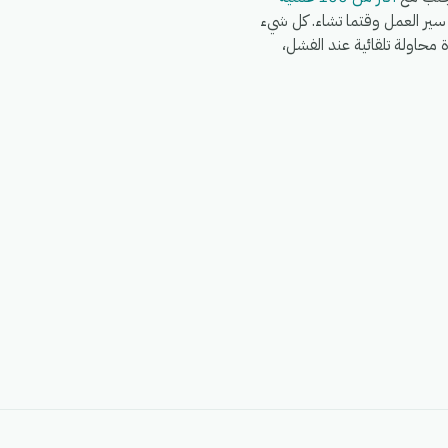
Wo وWhatsApp وFedEx وDHL وغيرها في نفس سير العمل وقتما تشاء. كل شيء
G)، مع سجلات تشغيل كاملة، وإعادة محاولة تلقائية عند الفشل،