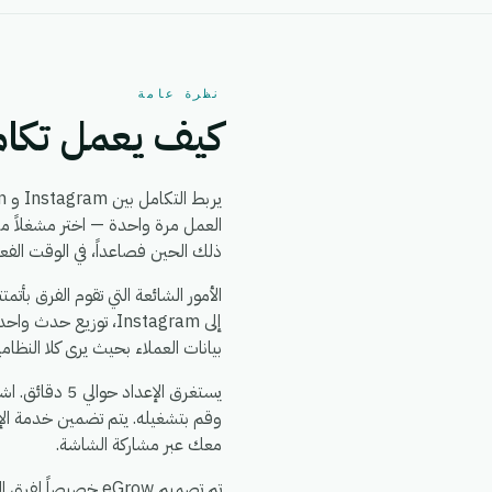
نظرة عامة
كيف يعمل تكامل ram + YouCan
يربط التكامل بين Instagram و YouCan بين
ذلك الحين فصاعداً، في الوقت الفع
بيانات العملاء بحيث يرى كلا النظا
وقم بتشغيله. يتم تضمين خدمة الإ
معك عبر مشاركة الشاشة.
تم تصميم eGrow خصيصاً لفرق التجارة الإلكترونية والعمليات: يعمل تكامل Instagram + YouCan جنباً إلى جنب مع