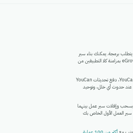
 أتمتة eGrow الذي لا يتطلب برمجة. يمكنك بناء سير
العمل مرة واحدة — اختر مشغلاً من Instagram، وحدد إجراءً في YouCan، وقم بتعيين الحقول — وسيقوم eGrow بمزامنة كلا التطبيقين من
الأمور الشائعة التي تقوم الفرق بأتمتتها بين Instagram و YouCan: مزامنة سجلات Instagram الجديدة إلى YouCan، دفع تحديثات YouCan
عددة عبر YouCan، تنبيه فريقك في الدردشة عند حدوث أي خلل، وتوحيد
ائق. اشترك في eGrow، وقم بتفويض Instagram، وقم بتفويض YouCan، ثم قم بسحب وإفلات سير عمل بينهما
 سير العمل الأول الخاص بك
أكثر من 100 عملية