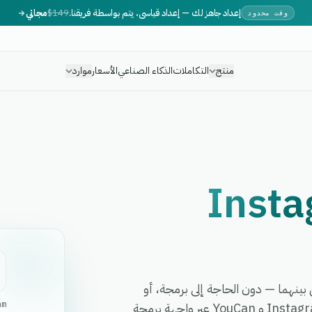
إعداد جاهز لك — إعداد قياسي، يتم بواسطة فريقنا.
$149
مجاني
وقت محدود
منتج
التكاملات
الذكاء الصناعي
الأسعار
موارد
Inst
ت أي سير عمل بينهما — دون الحاجة إلى برمجة، أو
am
مطورين، أو برمجيات وسيطة معقدة. تربط eGrow بين Instagram و YouCan عبر واجهة برمجة