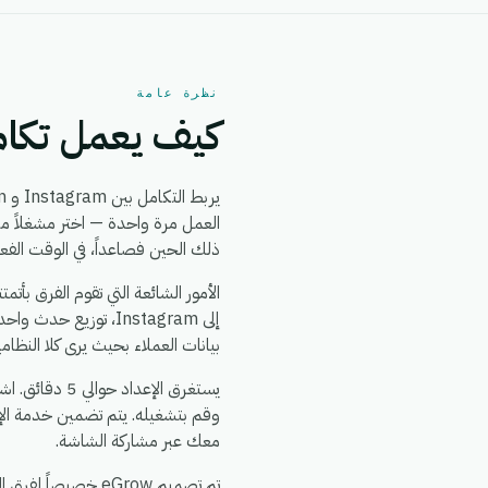
نظرة عامة
كيف يعمل تكامل ram + YouCan
يربط التكامل بين Instagram و YouCan بين
ذلك الحين فصاعداً، في الوقت الفع
بيانات العملاء بحيث يرى كلا النظا
وقم بتشغيله. يتم تضمين خدمة الإ
معك عبر مشاركة الشاشة.
تم تصميم eGrow خصيصاً لفرق التجارة الإلكترونية والعمليات: يعمل تكامل Instagram + YouCan جنباً إلى جنب مع