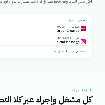
اختر مساراً للبدء، وقم بتخصيصه في أداة بناء المسارات بدون كود من eGrow، ثم قم بتفعيل
⚡
محفز
→
الإجراء
عندما · YouCan
Order Created
ثم · Instagram
Send Message
استخدم سير العمل هذا
الإمكانيات
كل مشغل وإجراء عبر كلا التط