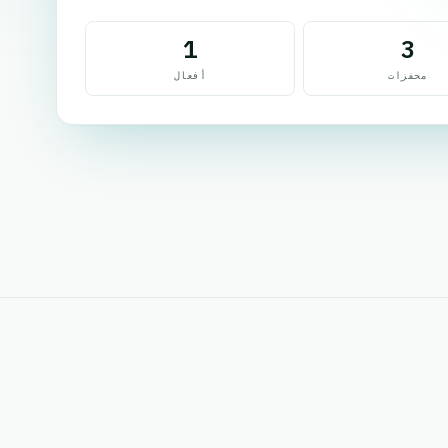
1
3
محفزات
أفعال