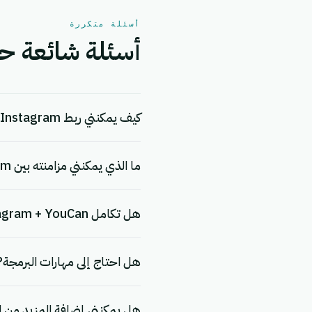
أسئلة متكررة
أسئلة شائعة حول التكامل
كيف يمكنني ربط Instagram بـ YouCan؟
ما الذي يمكنني مزامنته بين Instagram و YouCan؟
هل تكامل Instagram + YouCan مجاني؟
هل احتاج إلى مهارات البرمجة?
هل يمكنني إضافة المزيد من ا