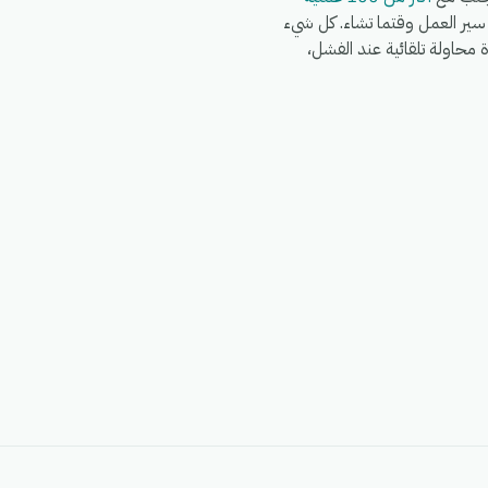
Wo وWhatsApp وFedEx وDHL وغيرها في نفس سير العمل وقتما تشاء. كل شيء
G)، مع سجلات تشغيل كاملة، وإعادة محاولة تلقائية عند الفشل،