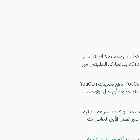
 أتمتة eGrow الذي لا يتطلب برمجة. يمكنك بناء سير
العمل مرة واحدة — اختر مشغلاً من Instagram، وحدد إجراءً في YouCan، وقم بتعيين الحقول — وسيقوم eGrow بمزامنة كلا التطبيقين من
الأمور الشائعة التي تقوم الفرق بأتمتتها بين Instagram و YouCan: مزامنة سجلات Instagram الجديدة إلى YouCan، دفع تحديثات YouCan
عددة عبر YouCan، تنبيه فريقك في الدردشة عند حدوث أي خلل، وتوحيد
ائق. اشترك في eGrow، وقم بتفويض Instagram، وقم بتفويض YouCan، ثم قم بسحب وإفلات سير عمل بينهما
 سير العمل الأول الخاص بك
أكثر من 100 عملية