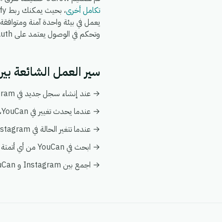
تكامل أخرى
وتحكم في الوصول يعتمد على OAuth.
سير العمل الشائعة بين Instagram و uCan
→ عند إنشاء سجل جديد في Instagram، قم بإنشاء أو تحديث السجل المطابق تلقائياً في YouCan.
→ عندما يحدث تغيير في YouCan، قم بدفع التحديث إلى Instagram ليبقى كلا النظامين متزامنين.
→ عندما تتغير الحالة في Instagram، قم بإخطار فريقك وبتفعيل إجراء متابعة في YouCan.
→ ابحث في YouCan من أي أتمتة على Instagram لإثراء البيانات فورياً دون الحاجة إلى عمليات بحث يدوية.
→ اجمع بين Instagram و YouCan في عرض عميل واحد ضمن تحليلات eGrow لتبقى التقارير موحدة.