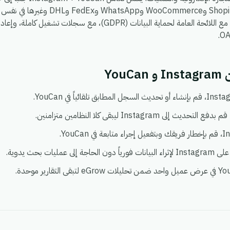
، بحيث يمكنك ربط Shopify وoCommerce
يعمل في بيئة واحدة آمنة ومتوافقة مع اللائحة العامة لحماية البيانات (DPR
Yo