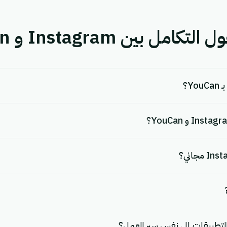
 بين Instagram و YouCan.
لتطبيقات إلى نفس سير العمل؟