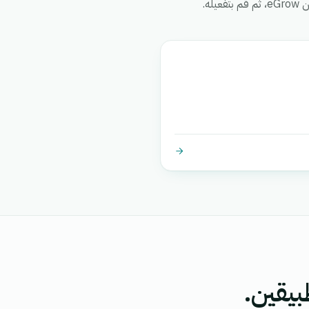
ه.
بيقين.