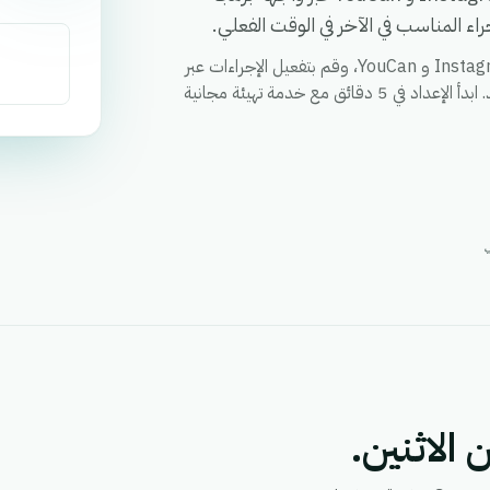
ء المناسب في الآخر في الوقت الفعلي.
قم بمزامنة العملاء والطلبات والحالات وأي حقل مخصص بين Instagram و YouCan، وقم بتفعيل الإجراءات عبر
كلا التطبيقين من خلال سير عمل واحد، ووحد التقارير في مكان واحد. ابدأ الإعداد في 5 دقائق مع خدمة تهيئة مجانية
 الاثنين.