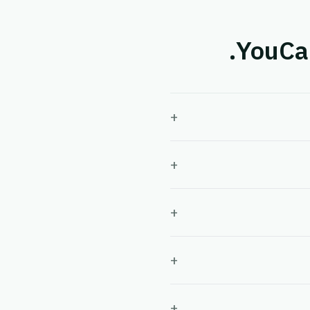
+
+
+
+
+