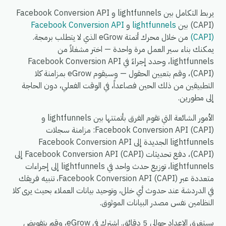
يربط التكامل بين lightfunnels و Facebook Conversion API
(CAPI) بين
lightfunnels
و
Facebook Conversion API
(CAPI)
من خلال محرك أتمتة eGrow الذي لا يتطلب برمجة.
يمكنك بناء سير العمل مرة واحدة — اختر مشغلاً من
lightfunnels، وحدد إجراءً في Facebook Conversion API
(CAPI)، وقم بتعيين الحقول — وسيقوم eGrow بمزامنة كلا
التطبيقين من ذلك الحين فصاعداً، في الوقت الفعلي، دون الحاجة
إلى مطورين.
الأمور الشائعة التي تقوم الفرق بأتمتتها بين lightfunnels و
Facebook Conversion API (CAPI): مزامنة سجلات
lightfunnels الجديدة إلى Facebook Conversion API
(CAPI)، دفع تحديثات Facebook Conversion API (CAPI) إلى
lightfunnels، توزيع حدث واحد في lightfunnels إلى إجراءات
متعددة عبر Facebook Conversion API (CAPI)، تنبيه فريقك
في الدردشة عند حدوث أي خلل، وتوحيد بيانات العملاء بحيث يرى كلا
النظامين نفس مصدر البيانات الموثوق.
يستغرق الإعداد حوالي 5 دقائق. اشترك في eGrow، وقم بتفويض