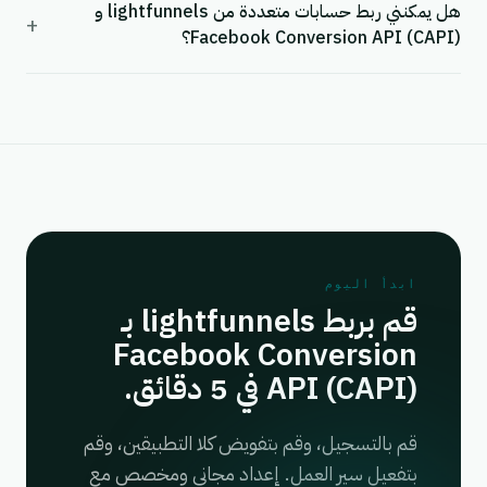
هل يمكنني ربط حسابات متعددة من lightfunnels و
+
Facebook Conversion API (CAPI)؟
ابدأ اليوم
قم بربط lightfunnels بـ
Facebook Conversion
API (CAPI) في 5 دقائق.
قم بالتسجيل، وقم بتفويض كلا التطبيقين، وقم
بتفعيل سير العمل. إعداد مجاني ومخصص مع