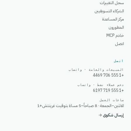
سجل التغييرات
الشركاء التسويقيين
مركز المساعدة
المطورون
خادم MCP
اتصل
اتصل
المبيعات والعامة · واتساب
+1 555 706 4469
دعم عملاء نشط · واتساب
+1 555 719 6197
ساعات العمل
الاثنين–الجمعة · 8 صباحاً–5 مساءً بتوقيت غرينتش+1
إرسال شكوى
→