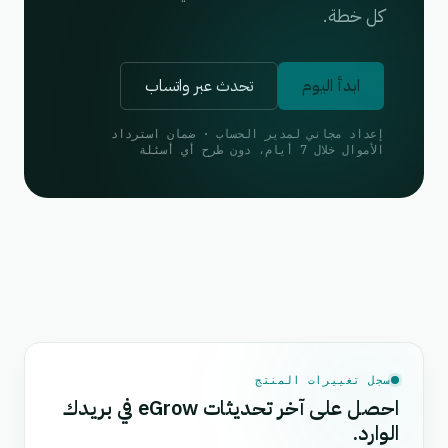
كل خطة.
ابدأ اليوم
تحدث عبر واتساب
إعداد مجاني لمدير الحساب · ضمان استرداد
الأموال خلال 7 أيام، دون طرح أي أسئلة
سجل تغييرات المنتج
احصل على آخر تحديثات eGrow في بريدك
الوارد.