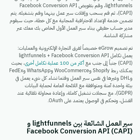
lightfunnels، وقم بتفويض Facebook Conversion API
(CAPI)، ثم قم بسحب وإفلات سير عمل بينهما وقم بتشغيله. يتم
تضمين خدمة الإعداد الاحترافية المجانية مع كل خطة، حيث سيقوم
مدير حساب حقيقي ببناء سير العمل الأول الخاص بك معك عبر
مشاركة الشاشة.
تم تصميم eGrow خصيصاً لفرق التجارة الإلكترونية والعمليات:
يعمل تكامل lightfunnels + Facebook Conversion API
(CAPI) جنباً إلى جنب مع
أكثر من 100 عملية تكامل أخرى
، بحيث
يمكنك ربط Shopify وWooCommerce وWhatsApp وFedEx
وDHL وغيرها في نفس سير العمل وقتما تشاء. كل شيء يعمل في
بيئة واحدة آمنة ومتوافقة مع اللائحة العامة لحماية البيانات
(GDPR)، مع سجلات تشغيل كاملة، وإعادة محاولة تلقائية عند
الفشل، وتحكم في الوصول يعتمد على OAuth.
سير العمل الشائعة بين lightfunnels و
Facebook Conversion API (CAPI)