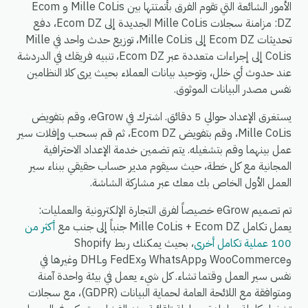
الأمور الشائعة التي تقوم الفرق بأتمتتها بين Mille CoLis و Ecom
DZ: مزامنة سجلات Mille CoLis الجديدة إلى Ecom DZ، دفع
تحديثات Ecom DZ إلى Mille CoLis، توزيع حدث واحد في Mille
CoLis إلى إجراءات متعددة عبر Ecom DZ، تنبيه فريقك في الدردشة
عند حدوث أي خلل، وتوحيد بيانات العملاء بحيث يرى كلا النظامين
نفس مصدر البيانات الموثوق.
يستغرق الإعداد حوالي 5 دقائق. اشترك في eGrow، وقم بتفويض
Mille CoLis، وقم بتفويض Ecom DZ، ثم قم بسحب وإفلات سير
عمل بينهما وقم بتشغيله. يتم تضمين خدمة الإعداد الاحترافية
المجانية مع كل خطة، حيث سيقوم مدير حساب حقيقي ببناء سير
العمل الأول الخاص بك معك عبر مشاركة الشاشة.
تم تصميم eGrow خصيصاً لفرق التجارة الإلكترونية والعمليات:
يعمل تكامل Mille CoLis + Ecom DZ جنباً إلى جنب مع
أكثر من
100 عملية تكامل أخرى
، بحيث يمكنك ربط Shopify
وWooCommerce وWhatsApp وFedEx وDHL وغيرها في
نفس سير العمل وقتما تشاء. كل شيء يعمل في بيئة واحدة آمنة
ومتوافقة مع اللائحة العامة لحماية البيانات (GDPR)، مع سجلات