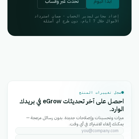
ابدأ اليوم
تحدث عبر واتساب
إعداد مجاني لمدير الحساب · ضمان استرداد
الأموال خلال 7 أيام، دون طرح أي أسئلة
سجل تغييرات المنتج
احصل على آخر تحديثات eGrow في بريدك
الوارد.
ميزات وتحسينات وإصلاحات جديدة. بدون رسائل مزعجة —
يمكنك إلغاء الاشتراك في أي وقت.