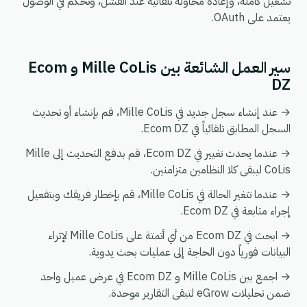
تشغيل كاملة، وإعادة محاولة تلقائية عند الفشل، وتحكم في الوصول
يعتمد على OAuth.
سير العمل الشائعة بين Mille CoLis و Ecom
DZ
→ عند إنشاء سجل جديد في Mille CoLis، قم بإنشاء أو تحديث
السجل المطابق تلقائياً في Ecom DZ.
→ عندما يحدث تغيير في Ecom DZ، قم بدفع التحديث إلى Mille
CoLis ليبقى كلا النظامين متزامنين.
→ عندما تتغير الحالة في Mille CoLis، قم بإخطار فريقك وبتفعيل
إجراء متابعة في Ecom DZ.
→ ابحث في Ecom DZ من أي أتمتة على Mille CoLis لإثراء
البيانات فورياً دون الحاجة إلى عمليات بحث يدوية.
→ اجمع بين Mille CoLis و Ecom DZ في عرض عميل واحد
ضمن تحليلات eGrow لتبقى التقارير موحدة.