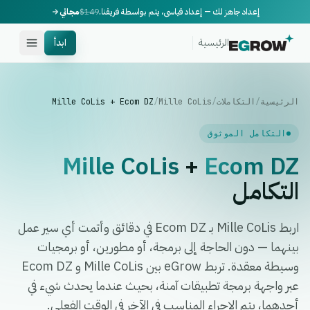
إعداد جاهز لك — إعداد قياسي، يتم بواسطة فريقنا.
$149
مجاني
الرئيسية
ابدأ
الرئيسية
/
التكاملات
/
Mille CoLis
/
Mille CoLis + Ecom DZ
التكامل الموثوق
Mille CoLis
+
Ecom DZ
التكامل
اربط Mille CoLis بـ Ecom DZ في دقائق وأتمت أي سير عمل
بينهما — دون الحاجة إلى برمجة، أو مطورين، أو برمجيات
وسيطة معقدة. تربط eGrow بين Mille CoLis و Ecom DZ
عبر واجهة برمجة تطبيقات آمنة، بحيث عندما يحدث شيء في
أحدهما، يتم الإجراء المناسب في الآخر في الوقت الفعلي.