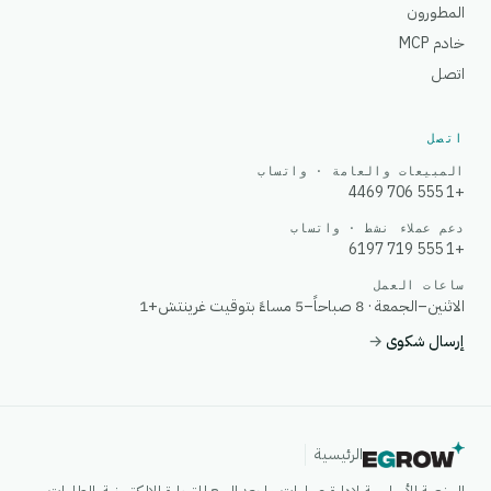
المطورون
خادم MCP
اتصل
اتصل
المبيعات والعامة · واتساب
+1 555 706 4469
دعم عملاء نشط · واتساب
+1 555 719 6197
ساعات العمل
الاثنين–الجمعة · 8 صباحاً–5 مساءً بتوقيت غرينتش+1
إرسال شكوى
→
الرئيسية