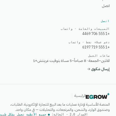
اتصل
اتصل
المبيعات والعامة · واتساب
+1 555 706 4469
دعم عملاء نشط · واتساب
+1 555 719 6197
ساعات العمل
الاثنين–الجمعة · 8 صباحاً–5 مساءً بتوقيت غرينتش+1
إرسال شكوى
→
الرئيسية
المنصة الأساسية لإدارة عمليات ما بعد البيع للتجارة الإلكترونية. الطلبات،
وصندوق الوارد، والشحن، والمرتجعات، والتحليلات — في مكان واحد.
الإصدار 2.0 · الحالة:
● جميع الأنظمة تعمل بشكل طبيع