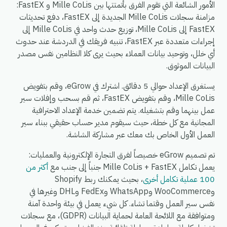
الأمور الشائعة التي تقوم الفرق بأتمتتها بين Mille CoLis و FastEX:
مزامنة سجلات Mille CoLis الجديدة إلى FastEX، دفع تحديثات
FastEX إلى Mille CoLis، توزيع حدث واحد في Mille CoLis إلى
إجراءات متعددة عبر FastEX، تنبيه فريقك في الدردشة عند حدوث
أي خلل، وتوحيد بيانات العملاء بحيث يرى كلا النظامين نفس مصدر
البيانات الموثوق.
يستغرق الإعداد حوالي 5 دقائق. اشترك في eGrow، وقم بتفويض
Mille CoLis، وقم بتفويض FastEX، ثم قم بسحب وإفلات سير
عمل بينهما وقم بتشغيله. يتم تضمين خدمة الإعداد الاحترافية
المجانية مع كل خطة، حيث سيقوم مدير حساب حقيقي ببناء سير
العمل الأول الخاص بك معك عبر مشاركة الشاشة.
تم تصميم eGrow خصيصاً لفرق التجارة الإلكترونية والعمليات:
يعمل تكامل Mille CoLis + FastEX جنباً إلى جنب مع
أكثر من
100 عملية تكامل أخرى
، بحيث يمكنك ربط Shopify
وWooCommerce وWhatsApp وFedEx وDHL وغيرها في
نفس سير العمل وقتما تشاء. كل شيء يعمل في بيئة واحدة آمنة
ومتوافقة مع اللائحة العامة لحماية البيانات (GDPR)، مع سجلات