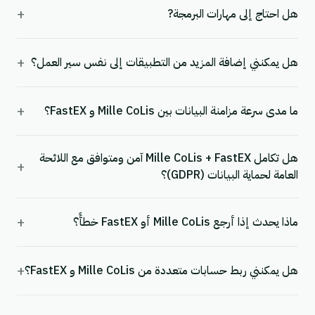
+
هل احتاج إلى مهارات البرمجة?
+
هل يمكنني إضافة المزيد من التطبيقات إلى نفس سير العمل؟
+
ما مدى سرعة مزامنة البيانات بين Mille CoLis و FastEX؟
هل تكامل Mille CoLis + FastEX آمن ومتوافق مع اللائحة
+
العامة لحماية البيانات (GDPR)؟
+
ماذا يحدث إذا أرجع Mille CoLis أو FastEX خطأً؟
+
هل يمكنني ربط حسابات متعددة من Mille CoLis و FastEX؟