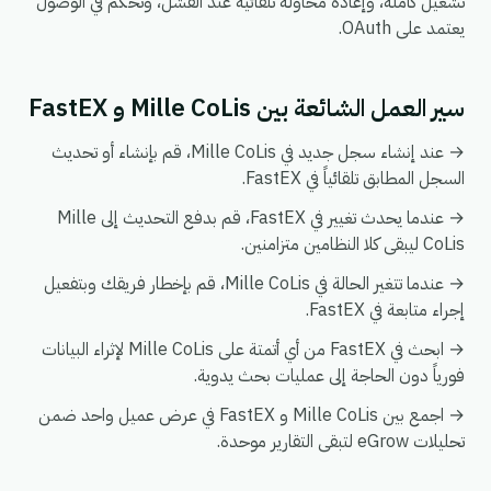
تشغيل كاملة، وإعادة محاولة تلقائية عند الفشل، وتحكم في الوصول
يعتمد على OAuth.
سير العمل الشائعة بين Mille CoLis و FastEX
→ عند إنشاء سجل جديد في Mille CoLis، قم بإنشاء أو تحديث
السجل المطابق تلقائياً في FastEX.
→ عندما يحدث تغيير في FastEX، قم بدفع التحديث إلى Mille
CoLis ليبقى كلا النظامين متزامنين.
→ عندما تتغير الحالة في Mille CoLis، قم بإخطار فريقك وبتفعيل
إجراء متابعة في FastEX.
→ ابحث في FastEX من أي أتمتة على Mille CoLis لإثراء البيانات
فورياً دون الحاجة إلى عمليات بحث يدوية.
→ اجمع بين Mille CoLis و FastEX في عرض عميل واحد ضمن
تحليلات eGrow لتبقى التقارير موحدة.