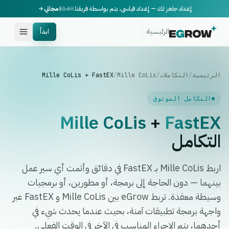
إعداد جاهز لك — إعداد قياسي، يتم بواسطة فريقنا.
$149
مجاني
الرئيسية
ابدأ
الرئيسية
/
التكاملات
/
Mille CoLis
/
Mille CoLis + FastEX
التكامل الموثوق
Mille CoLis
+
FastEX
التكامل
اربط Mille CoLis بـ FastEX في دقائق وأتمت أي سير عمل
بينهما — دون الحاجة إلى برمجة، أو مطورين، أو برمجيات
وسيطة معقدة. تربط eGrow بين Mille CoLis و FastEX عبر
واجهة برمجة تطبيقات آمنة، بحيث عندما يحدث شيء في
أحدهما، يتم الإجراء المناسب في الآخر في الوقت الفعلي.