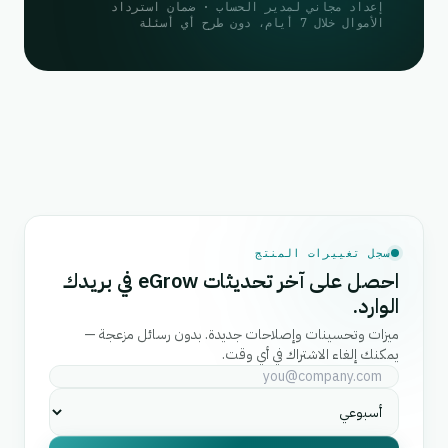
إعداد مجاني لمدير الحساب · ضمان استرداد
الأموال خلال 7 أيام، دون طرح أي أسئلة
سجل تغييرات المنتج
احصل على آخر تحديثات eGrow في بريدك
الوارد.
ميزات وتحسينات وإصلاحات جديدة. بدون رسائل مزعجة —
يمكنك إلغاء الاشتراك في أي وقت.