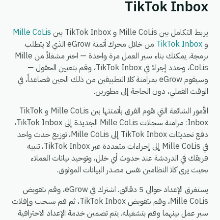
TikTok Inbox
يربط التكامل بين Mille CoLis و TikTok Inbox بين
Mille CoLis
و
TikTok Inbox
من خلال محرك أتمتة eGrow الذي لا يتطلب
برمجة. يمكنك بناء سير العمل مرة واحدة — اختر مشغلاً من Mille
CoLis، وحدد إجراءً في TikTok Inbox، وقم بتعيين الحقول —
وسيقوم eGrow بمزامنة كلا التطبيقين من ذلك الحين فصاعداً، في
الوقت الفعلي، دون الحاجة إلى مطورين.
الأمور الشائعة التي تقوم الفرق بأتمتتها بين Mille CoLis و TikTok
Inbox: مزامنة سجلات Mille CoLis الجديدة إلى TikTok Inbox،
دفع تحديثات TikTok Inbox إلى Mille CoLis، توزيع حدث واحد
في Mille CoLis إلى إجراءات متعددة عبر TikTok Inbox، تنبيه
فريقك في الدردشة عند حدوث أي خلل، وتوحيد بيانات العملاء
بحيث يرى كلا النظامين نفس مصدر البيانات الموثوق.
يستغرق الإعداد حوالي 5 دقائق. اشترك في eGrow، وقم بتفويض
Mille CoLis، وقم بتفويض TikTok Inbox، ثم قم بسحب وإفلات
سير عمل بينهما وقم بتشغيله. يتم تضمين خدمة الإعداد الاحترافية