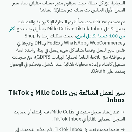
المجانية مع كل خطة، حيث سيقوم مدير حساب حقيقي ببناء سير
العمل الأول الخاص بك معك عبر مشاركة الشاشة.
تم تصميم eGrow خصيصاً لفرق التجارة الإلكترونية والعمليات:
يعمل تكامل Mille CoLis + TikTok Inbox جنباً إلى جنب مع
أكثر
من 100 عملية تكامل أخرى
، بحيث يمكنك ربط Shopify
وWooCommerce وWhatsApp وFedEx وDHL وغيرها في
نفس سير العمل وقتما تشاء. كل شيء يعمل في بيئة واحدة آمنة
ومتوافقة مع اللائحة العامة لحماية البيانات (GDPR)، مع سجلات
تشغيل كاملة، وإعادة محاولة تلقائية عند الفشل، وتحكم في الوصول
يعتمد على OAuth.
سير العمل الشائعة بين Mille CoLis و TikTok
Inbox
→ عند إنشاء سجل جديد في Mille CoLis، قم بإنشاء أو تحديث
السجل المطابق تلقائياً في TikTok Inbox.
→ عندما يحدث تغيير في TikTok Inbox، قم بدفع التحديث إلى