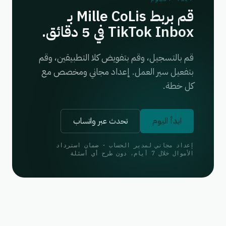
قم بربط Mille CoLis بـ
TikTok Inbox في 5 دقائق.
قم بالتسجيل، وقم بتفويض كلا التطبيقين، وقم
بتفعيل سير العمل. إعداد مجاني ومخصص مع
كل خطة.
ابدأ اليوم
تحدث عبر واتساب
إعداد مجاني لمدير الحساب · ضمان استرداد
الأموال خلال 7 أيام، دون طرح أي أسئلة