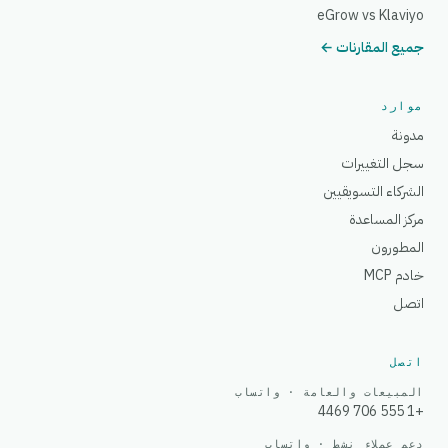
eGrow vs Klaviyo
جميع المقارنات ←
موارد
مدونة
سجل التغييرات
الشركاء التسويقيين
مركز المساعدة
المطورون
خادم MCP
اتصل
اتصل
المبيعات والعامة · واتساب
+1 555 706 4469
دعم عملاء نشط · واتساب