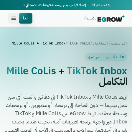
إعداد جاهز لك — إعداد قياسي، يتم بواسطة فريقنا.
$149
مجاني
الرئيسية
ابدأ
الرئيسية
/
التكاملات
/
Mille CoLis
/
Mille CoLis + TikTok Inbox
التكامل الموثوق
Mille CoLis
+
TikTok Inbox
التكامل
اربط Mille CoLis بـ TikTok Inbox في دقائق وأتمت أي سير
عمل بينهما — دون الحاجة إلى برمجة، أو مطورين، أو برمجيات
وسيطة معقدة. تربط eGrow بين Mille CoLis و TikTok
Inbox عبر واجهة برمجة تطبيقات آمنة، بحيث عندما يحدث
شيء في أحدهما، يتم الإجراء المناسب في الآخر في الوقت الفعلي.