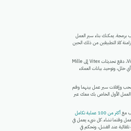
eGro الذي لا يتطلب برمجة. يمكنك بناء سير العمل
 اختر مشغلاً من Mille CoLis، وحدد إجراءً في Vitex، وقم بتعيين الحقول — وسيقوم eGrow بمزامنة كلا التطبيقين من ذلك الحين
الأمور الشائعة التي تقوم الفرق بأتمتتها بين Mille CoLis و Vitex: مزامنة سجلات Mille CoLis الجديدة إلى Vitex، دفع تحديثات Vitex إلى Mille
 فريقك في الدردشة عند حدوث أي خلل، وتوحيد بيانات العملاء
اشترك في eGrow، وقم بتفويض Mille CoLis، وقم بتفويض Vitex، ثم قم بسحب وإفلات سير عمل بينهما وقم
 العمل الأول الخاص بك معك عبر
أكثر من 100 عملية تكامل
Wh وFedEx وDHL وغيرها في نفس سير العمل وقتما تشاء. كل شيء يعمل في
شغيل كاملة، وإعادة محاولة تلقائية عند الفشل، وتحكم في