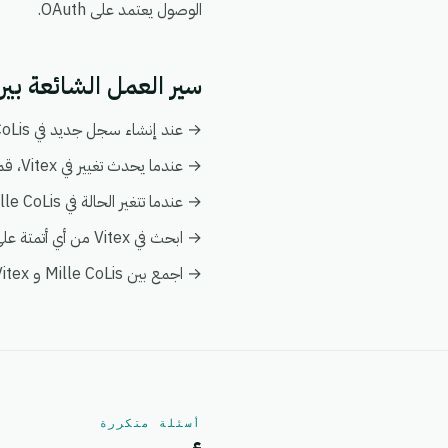
الوصول يعتمد على OAuth.
سير العمل الشائعة بين Mille CoLis و ex
→ عند إنشاء سجل جديد في Mille CoLis، قم بإنشاء أو تحديث السجل المطابق تلقائياً في Vitex.
→ عندما يحدث تغيير في Vitex، قم بدفع التحديث إلى Mille CoLis ليبقى كلا النظامين متزامنين.
→ عندما تتغير الحالة في Mille CoLis، قم بإخطار فريقك وبتفعيل إجراء متابعة في Vitex.
→ ابحث في Vitex من أي أتمتة على Mille CoLis لإثراء البيانات فورياً دون الحاجة إلى عمليات بحث يدوية.
→ اجمع بين Mille CoLis و Vitex في عرض عميل واحد ضمن تحليلات eGrow لتبقى التقارير موحدة.
أسئلة متكررة