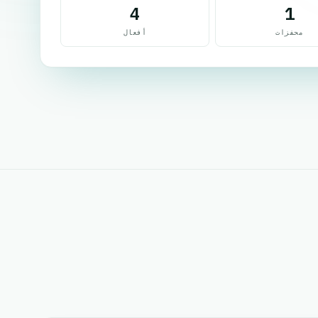
4
1
محفزات
أفعال