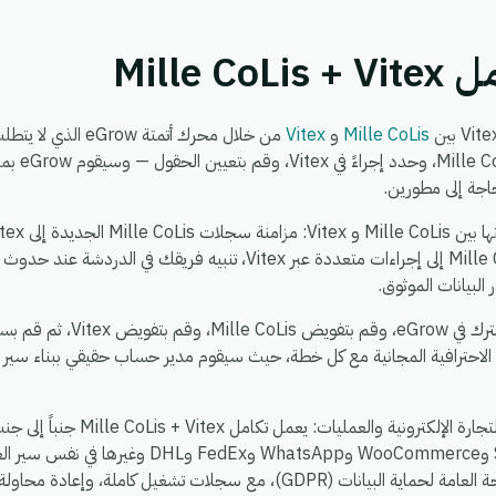
Mille 
Mille CoLis
و
Vitex
من خلال محرك أتمتة w
مرة واحدة —
حاجة إلى مطورين.
CoLis، توزيع حدث واحد في Mille CoLis إلى إجراءات متعددة عبر Vitex، تنبيه
لبيانات الموثوق.
يستغرق الإعداد حوالي 5 دقائق. 
 الاحترافية المجانية مع كل خطة، حيث سيقوم مدير حساب حقيقي ببناء سير
، بحيث يمكنك ربط Shopify وWooCommerce وatsApp
بيئة واحدة آمنة ومتوافقة مع اللائحة العامة لحماية البيانات (GDPR)، مع سجلات ت