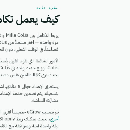
نظرة عامة
كيف يعمل تكامل CoLis + Vitex
يربط التكامل بين Mille CoLis و Vitex بين
فصاعداً، في الوقت الفعلي، دون ال
بحيث يرى كلا النظامين نفس مصدر ا
بتشغيله. يتم تضمين خدمة الإعداد
مشاركة الشاشة.
تم تصميم eGrow خصيصاً لفرق التجارة الإلكترونية والعمليات: يعمل تكامل Mille CoLis + Vitex جنباً إلى جنب مع
أخرى