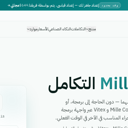
إعداد جاهز لك — إعداد قياسي، يتم بواسطة فريقنا.
$149
مجاني
وقت محدود
منتج
التكاملات
الذكاء الصناعي
الأسعار
موارد
Mil
التكامل
 سير عمل بينهما — دون الحاجة إلى برمجة، أو
مطورين، أو برمجيات وسيطة معقدة. تربط eGrow بين Mille CoLis و Vitex عبر واجهة برمجة
ء المناسب في الآخر في الوقت الفعلي.
Lis