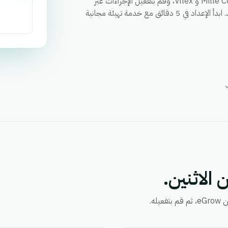
قم بمزامنة العملاء والطلبات والحالات وأي حقل مخصص بين Mille CoLis و Vitex، وقم بتفعيل الإجراءات عبر
كلا التطبيقين من خلال سير عمل واحد، ووحد التقارير في مكان واحد. ابدأ الإعداد في 5 دقائق مع خدمة تهيئة مجانية
 الاثنين.
ه.