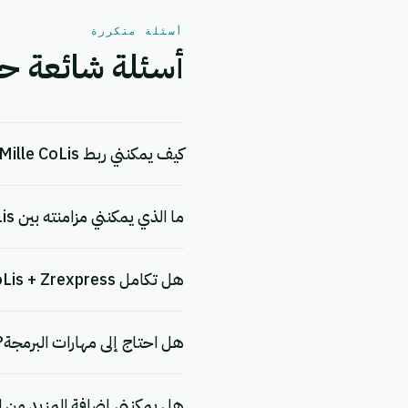
أسئلة متكررة
أسئلة شائعة حول التكامل ب
كيف يمكنني ربط Mille CoLis بـ Zrexpress؟
ما الذي يمكنني مزامنته بين Mille CoLis و Zrexpress؟
هل تكامل Mille CoLis + Zrexpress مجاني؟
هل احتاج إلى مهارات البرمجة?
هل يمكنني إضافة المزيد من ا