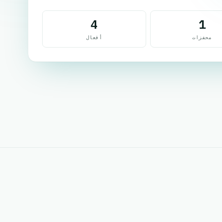
4
1
محفزات
أفعال