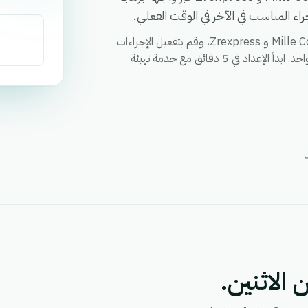
ء المناسب في الآخر في الوقت الفعلي.
قم بمزامنة العملاء والطلبات والحالات وأي حقل مخصص بين Mille CoLis و Zrexpress، وقم بتفعيل الإجراءات
عبر كلا التطبيقين من خلال سير عمل واحد، ووحد التقارير في مكان واحد. ابدأ الإعداد في 5 دقائق مع خدمة تهيئة
 الاثنين.