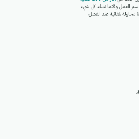
Wo وWhatsApp وFedEx وDHL وغيرها في نفس سير العمل وقتما تشاء. كل شيء
G)، مع سجلات تشغيل كاملة، وإعادة محاولة تلقائية عند الفشل،