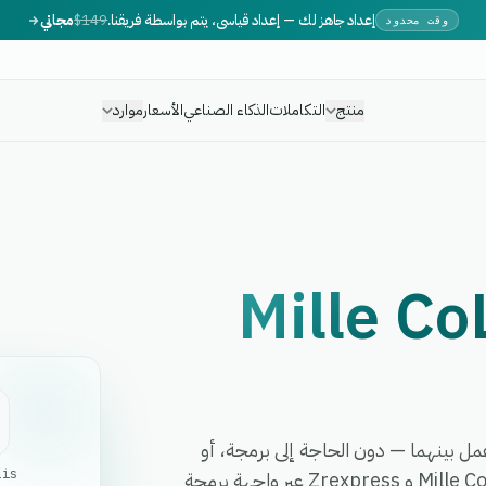
إعداد جاهز لك — إعداد قياسي، يتم بواسطة فريقنا.
$149
مجاني
وقت محدود
منتج
التكاملات
الذكاء الصناعي
الأسعار
موارد
Mille Co
ئق وأتمت أي سير عمل بينهما — دون الحاجة إلى برمجة، أو
Lis
مطورين، أو برمجيات وسيطة معقدة. تربط eGrow بين Mille CoLis و Zrexpress عبر واجهة برمجة