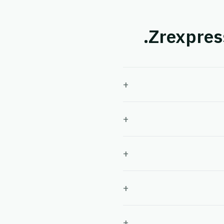
+
+
+
+
+