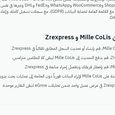
، بحيث يمكنك ربط Shopify وoCommerce
يعمل في بيئة واحدة آمنة ومتوافقة مع اللائحة العامة لحماية البيانات (DPR
Zre