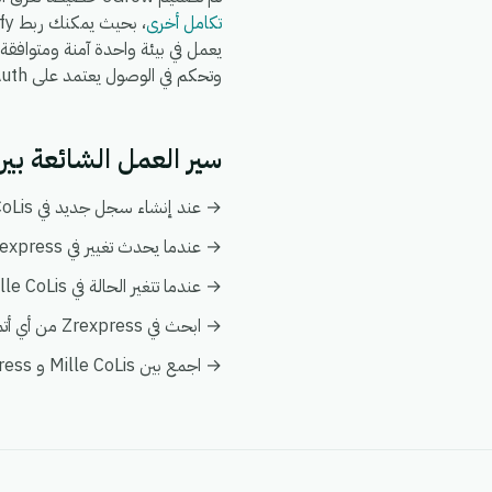
تكامل أخرى
وتحكم في الوصول يعتمد على OAuth.
سير العمل الشائعة بين Mille CoLis و xpress
→ عند إنشاء سجل جديد في Mille CoLis، قم بإنشاء أو تحديث السجل المطابق تلقائياً في Zrexpress.
→ عندما يحدث تغيير في Zrexpress، قم بدفع التحديث إلى Mille CoLis ليبقى كلا النظامين متزامنين.
→ عندما تتغير الحالة في Mille CoLis، قم بإخطار فريقك وبتفعيل إجراء متابعة في Zrexpress.
→ ابحث في Zrexpress من أي أتمتة على Mille CoLis لإثراء البيانات فورياً دون الحاجة إلى عمليات بحث يدوية.
→ اجمع بين Mille CoLis و Zrexpress في عرض عميل واحد ضمن تحليلات eGrow لتبقى التقارير موحدة.