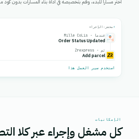
اختر مساراً للبدء، وقم بتخصيصه في أداة بناء المسارات بدون كود من eGrow، ثم قم بتفعيل
⚡
محفز
→
الإجراء
عندما · Mille CoLis
Order Status Updated
ثم · Zrexpress
Add parcel
استخدم سير العمل هذا
الإمكانيات
كل مشغل وإجراء عبر كلا التط