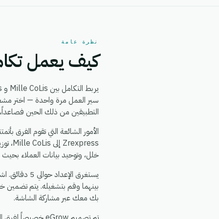
نظرة عامة
كيف يعمل تكامل oLis + Zrexpress
يربط التكامل بين Mille CoLis و Zrexpress بين
التطبيقين من ذلك الحين فصاعداً، 
خلل، وتوحيد بيانات العملاء بحيث ي
بينهما وقم بتشغيله. يتم تضمين خ
بك معك عبر مشاركة الشاشة.
تم تصميم eGrow خصيصاً لفرق التجارة الإلكترونية والعمليات: يعمل تكامل Mille CoLis + Zrexpress جنباً إلى جنب مع