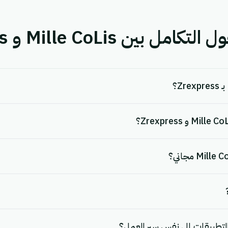
ين Mille CoLis و Zrexpress.
لتطبيقات إلى نفس سير العمل؟