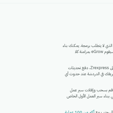
ن خلال محرك أتمتة eGrow الذي لا يتطلب برمجة. يمكنك بناء
سير العمل مرة واحدة — اختر مشغلاً من Mille CoLis، وحدد إجراءً في Zrexpress، وقم بتعيين الحقول — وسيقوم eGrow بمزامنة كلا
الأمور الشائعة التي تقوم الفرق بأتمتتها بين Mille CoLis و Zrexpress: مزامنة سجلات Mille CoLis الجديدة إلى Zrexpress، دفع تحديثات
، توزيع حدث واحد في Mille CoLis إلى إجراءات متعددة عبر Zrexpress، تنبيه فريقك في الدردشة عند حدوث أي
والي 5 دقائق. اشترك في eGrow، وقم بتفويض Mille CoLis، وقم بتفويض Zrexpress، ثم قم بسحب وإفلات سير عمل
 ببناء سير العمل الأول الخاص
أكثر من 100 عملية