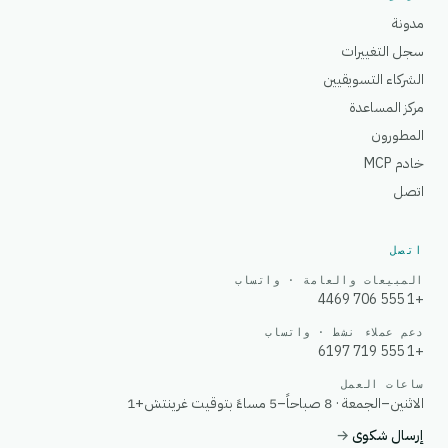
مدونة
سجل التغييرات
الشركاء التسويقيين
مركز المساعدة
المطورون
خادم MCP
اتصل
اتصل
المبيعات والعامة · واتساب
+1 555 706 4469
دعم عملاء نشط · واتساب
+1 555 719 6197
ساعات العمل
الاثنين–الجمعة · 8 صباحاً–5 مساءً بتوقيت غرينتش+1
إرسال شكوى
→