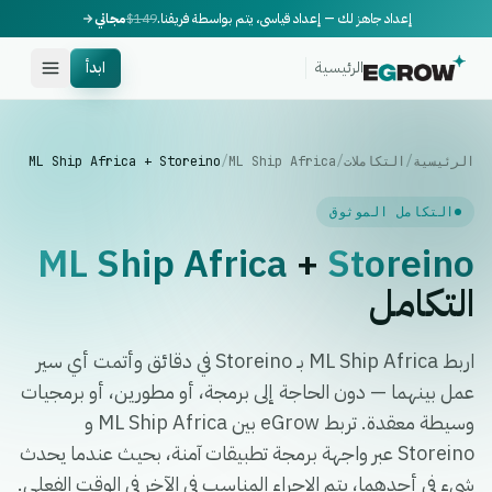
إعداد جاهز لك — إعداد قياسي، يتم بواسطة فريقنا.
$149
مجاني
الرئيسية
ابدأ
الرئيسية
/
التكاملات
/
ML Ship Africa
/
ML Ship Africa + Storeino
التكامل الموثوق
ML Ship Africa
+
Storeino
التكامل
اربط ML Ship Africa بـ Storeino في دقائق وأتمت أي سير
عمل بينهما — دون الحاجة إلى برمجة، أو مطورين، أو برمجيات
وسيطة معقدة. تربط eGrow بين ML Ship Africa و
Storeino عبر واجهة برمجة تطبيقات آمنة، بحيث عندما يحدث
شيء في أحدهما، يتم الإجراء المناسب في الآخر في الوقت الفعلي.