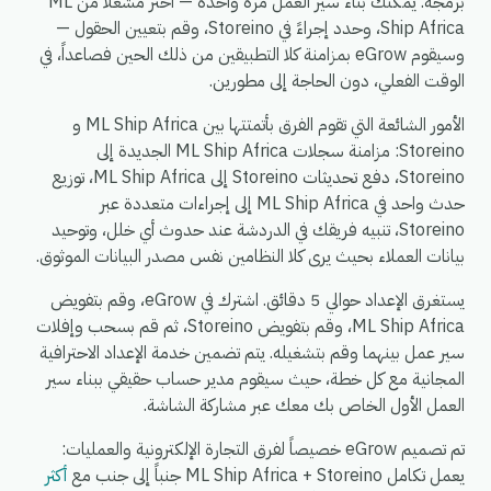
برمجة. يمكنك بناء سير العمل مرة واحدة — اختر مشغلاً من ML
Ship Africa، وحدد إجراءً في Storeino، وقم بتعيين الحقول —
وسيقوم eGrow بمزامنة كلا التطبيقين من ذلك الحين فصاعداً، في
الوقت الفعلي، دون الحاجة إلى مطورين.
الأمور الشائعة التي تقوم الفرق بأتمتتها بين ML Ship Africa و
Storeino: مزامنة سجلات ML Ship Africa الجديدة إلى
Storeino، دفع تحديثات Storeino إلى ML Ship Africa، توزيع
حدث واحد في ML Ship Africa إلى إجراءات متعددة عبر
Storeino، تنبيه فريقك في الدردشة عند حدوث أي خلل، وتوحيد
بيانات العملاء بحيث يرى كلا النظامين نفس مصدر البيانات الموثوق.
يستغرق الإعداد حوالي 5 دقائق. اشترك في eGrow، وقم بتفويض
ML Ship Africa، وقم بتفويض Storeino، ثم قم بسحب وإفلات
سير عمل بينهما وقم بتشغيله. يتم تضمين خدمة الإعداد الاحترافية
المجانية مع كل خطة، حيث سيقوم مدير حساب حقيقي ببناء سير
العمل الأول الخاص بك معك عبر مشاركة الشاشة.
تم تصميم eGrow خصيصاً لفرق التجارة الإلكترونية والعمليات:
يعمل تكامل ML Ship Africa + Storeino جنباً إلى جنب مع
أكثر