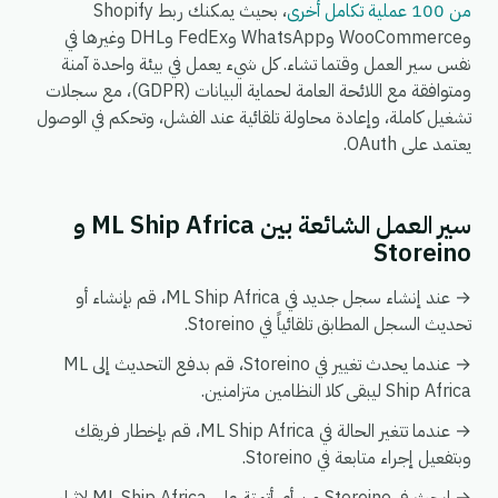
من 100 عملية تكامل أخرى
، بحيث يمكنك ربط Shopify
وWooCommerce وWhatsApp وFedEx وDHL وغيرها في
نفس سير العمل وقتما تشاء. كل شيء يعمل في بيئة واحدة آمنة
ومتوافقة مع اللائحة العامة لحماية البيانات (GDPR)، مع سجلات
تشغيل كاملة، وإعادة محاولة تلقائية عند الفشل، وتحكم في الوصول
يعتمد على OAuth.
سير العمل الشائعة بين ML Ship Africa و
Storeino
→ عند إنشاء سجل جديد في ML Ship Africa، قم بإنشاء أو
تحديث السجل المطابق تلقائياً في Storeino.
→ عندما يحدث تغيير في Storeino، قم بدفع التحديث إلى ML
Ship Africa ليبقى كلا النظامين متزامنين.
→ عندما تتغير الحالة في ML Ship Africa، قم بإخطار فريقك
وبتفعيل إجراء متابعة في Storeino.