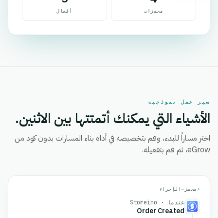
محفزات
أفعال
سير عمل نموذجية
الأشياء التي يمكنك أتمتتها بين الاثنين.
اختر مساراً للبدء، وقم بتخصيصه في أداة بناء المسارات بدون كود من
eGrow، ثم قم بتفعيله.
⚡
محفز
→
الإجراء
عندما · Storeino
Order Created