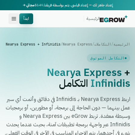
إعداد جاهز لك — إعداد قياسي، يتم بواسطة فريقنا.
$149
مجاني
الرئيسية
ابدأ
الرئيسية
/
التكاملات
/
Nearya Express
/
Nearya Express + Infinidis
التكامل الموثوق
Nearya Express
+
Infinidis
التكامل
اربط Nearya Express بـ Infinidis في دقائق وأتمت أي سير
عمل بينهما — دون الحاجة إلى برمجة، أو مطورين، أو برمجيات
وسيطة معقدة. تربط eGrow بين Nearya Express و
Infinidis عبر واجهة برمجة تطبيقات آمنة، بحيث عندما يحدث
شيء في أحدهما، يتم الإجراء المناسب في الآخر في الوقت الفعلي.