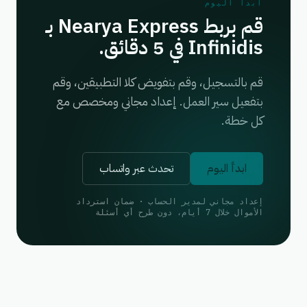
ابدأ اليوم
قم بربط Nearya Express بـ
Infinidis في 5 دقائق.
قم بالتسجيل، وقم بتفويض كلا التطبيقين، وقم
بتفعيل سير العمل. إعداد مجاني ومخصص مع
كل خطة.
ابدأ اليوم
تحدث عبر واتساب
إعداد مجاني لمدير الحساب · ضمان استرداد
الأموال خلال 7 أيام، دون طرح أي أسئلة