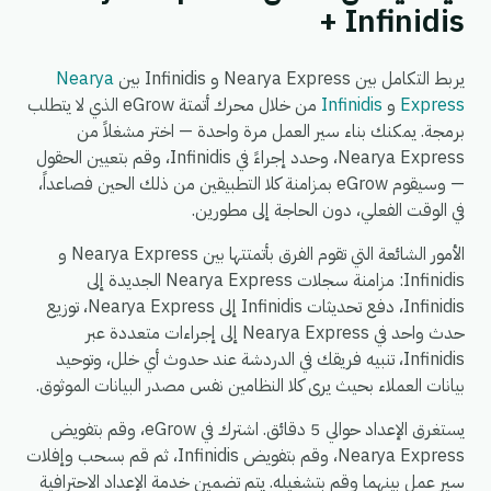
+ Infinidis
يربط التكامل بين Nearya Express و Infinidis بين
Nearya
Express
و
Infinidis
من خلال محرك أتمتة eGrow الذي لا يتطلب
برمجة. يمكنك بناء سير العمل مرة واحدة — اختر مشغلاً من
Nearya Express، وحدد إجراءً في Infinidis، وقم بتعيين الحقول
— وسيقوم eGrow بمزامنة كلا التطبيقين من ذلك الحين فصاعداً،
في الوقت الفعلي، دون الحاجة إلى مطورين.
الأمور الشائعة التي تقوم الفرق بأتمتتها بين Nearya Express و
Infinidis: مزامنة سجلات Nearya Express الجديدة إلى
Infinidis، دفع تحديثات Infinidis إلى Nearya Express، توزيع
حدث واحد في Nearya Express إلى إجراءات متعددة عبر
Infinidis، تنبيه فريقك في الدردشة عند حدوث أي خلل، وتوحيد
بيانات العملاء بحيث يرى كلا النظامين نفس مصدر البيانات الموثوق.
يستغرق الإعداد حوالي 5 دقائق. اشترك في eGrow، وقم بتفويض
Nearya Express، وقم بتفويض Infinidis، ثم قم بسحب وإفلات
سير عمل بينهما وقم بتشغيله. يتم تضمين خدمة الإعداد الاحترافية