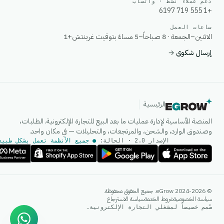
دعم عملاء نشط · واتساب
+1 555 719 6197
ساعات العمل
الاثنين–الجمعة · 8 صباحاً–5 مساءً بتوقيت غرينتش+1
إرسال شكوى
→
الرئيسية
المنصة الأساسية لإدارة عمليات ما بعد البيع للتجارة الإلكترونية. الطلبات،
وصندوق الوارد، والشحن، والمرتجعات، والتحليلات — في مكان واحد.
الإصدار 2.0 · الحالة:
● جميع الأنظمة تعمل بشكل طبيع
وكيل الذكاء الاصطناعي
© 2024-2026 eGrow. جميع الحقوق محفوظة.
إجابات فورية على واتساب
سياسة الخصوصية
شروط الخدمة
سياسة الاسترجاع
صُمم خصيصاً لمشغلي التجارة الإلكترونية.