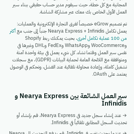
المجانية مع كل خطة، حيث سيقوم مدير حساب حقيقي ببناء سير
العمل الأول الخاص بك معك عبر مشاركة الشاشة.
تم تصميم eGrow خصيصاً لفرق التجارة الإلكترونية والعمليات:
يعمل تكامل Nearya Express + Infinidis جنباً إلى جنب مع
أكثر
من 100 عملية تكامل أخرى
، بحيث يمكنك ربط Shopify
وWooCommerce وWhatsApp وFedEx وDHL وغيرها في
نفس سير العمل وقتما تشاء. كل شيء يعمل في بيئة واحدة آمنة
ومتوافقة مع اللائحة العامة لحماية البيانات (GDPR)، مع سجلات
تشغيل كاملة، وإعادة محاولة تلقائية عند الفشل، وتحكم في الوصول
يعتمد على OAuth.
سير العمل الشائعة بين Nearya Express و
Infinidis
→ عند إنشاء سجل جديد في Nearya Express، قم بإنشاء أو
تحديث السجل المطابق تلقائياً في Infinidis.
→ عندما يحدث تغيير في Infinidis، قم بدفع التحديث إلى Nearya