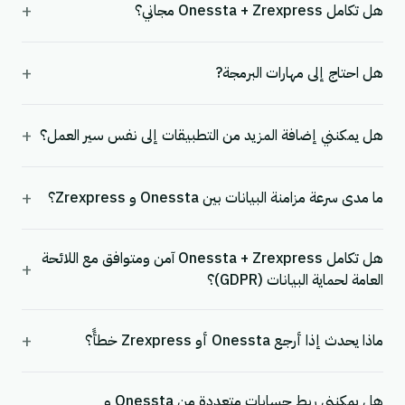
+
هل تكامل Onessta + Zrexpress مجاني؟
+
هل احتاج إلى مهارات البرمجة?
+
هل يمكنني إضافة المزيد من التطبيقات إلى نفس سير العمل؟
+
ما مدى سرعة مزامنة البيانات بين Onessta و Zrexpress؟
هل تكامل Onessta + Zrexpress آمن ومتوافق مع اللائحة
+
العامة لحماية البيانات (GDPR)؟
+
ماذا يحدث إذا أرجع Onessta أو Zrexpress خطأً؟
هل يمكنني ربط حسابات متعددة من Onessta و