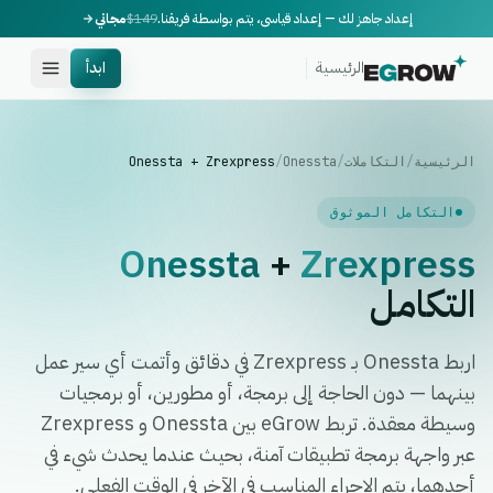
إعداد جاهز لك — إعداد قياسي، يتم بواسطة فريقنا.
$149
مجاني
الرئيسية
ابدأ
الرئيسية
/
التكاملات
/
Onessta
/
Onessta + Zrexpress
التكامل الموثوق
Onessta
+
Zrexpress
التكامل
اربط Onessta بـ Zrexpress في دقائق وأتمت أي سير عمل
بينهما — دون الحاجة إلى برمجة، أو مطورين، أو برمجيات
وسيطة معقدة. تربط eGrow بين Onessta و Zrexpress
عبر واجهة برمجة تطبيقات آمنة، بحيث عندما يحدث شيء في
أحدهما، يتم الإجراء المناسب في الآخر في الوقت الفعلي.