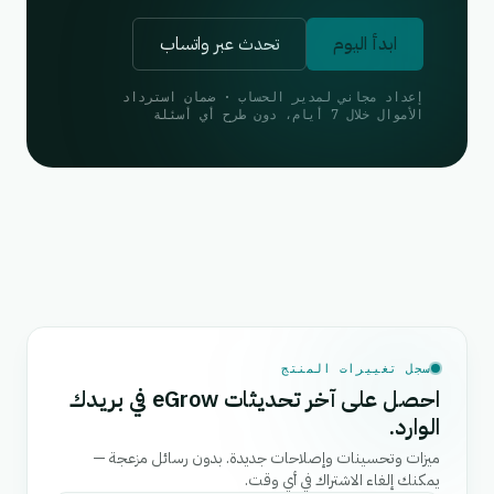
ابدأ اليوم
تحدث عبر واتساب
إعداد مجاني لمدير الحساب · ضمان استرداد
الأموال خلال 7 أيام، دون طرح أي أسئلة
سجل تغييرات المنتج
احصل على آخر تحديثات eGrow في بريدك
الوارد.
ميزات وتحسينات وإصلاحات جديدة. بدون رسائل مزعجة —
يمكنك إلغاء الاشتراك في أي وقت.