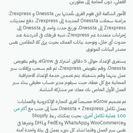
الفعلي، دون الحاجة إلى مطورين.
الأمور الشائعة التي تقوم الفرق بأتمتتها بين Onessta و Zrexpress:
مزامنة سجلات Onessta الجديدة إلى Zrexpress، دفع تحديثات
Zrexpress إلى Onessta، توزيع حدث واحد في Onessta إلى
إجراءات متعددة عبر Zrexpress، تنبيه فريقك في الدردشة عند
حدوث أي خلل، وتوحيد بيانات العملاء بحيث يرى كلا النظامين نفس
مصدر البيانات الموثوق.
يستغرق الإعداد حوالي 5 دقائق. اشترك في eGrow، وقم بتفويض
Onessta، وقم بتفويض Zrexpress، ثم قم بسحب وإفلات سير
عمل بينهما وقم بتشغيله. يتم تضمين خدمة الإعداد الاحترافية
المجانية مع كل خطة، حيث سيقوم مدير حساب حقيقي ببناء سير
العمل الأول الخاص بك معك عبر مشاركة الشاشة.
تم تصميم eGrow خصيصاً لفرق التجارة الإلكترونية والعمليات:
يعمل تكامل Onessta + Zrexpress جنباً إلى جنب مع
أكثر من
100 عملية تكامل أخرى
، بحيث يمكنك ربط Shopify
وWooCommerce وWhatsApp وFedEx وDHL وغيرها في
نفس سير العمل وقتما تشاء. كل شيء يعمل في بيئة واحدة آمنة