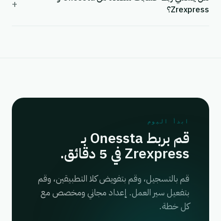
+
Zrexpress؟
ابدأ اليوم
قم بربط Onessta بـ
Zrexpress في 5 دقائق.
قم بالتسجيل، وقم بتفويض كلا التطبيقين، وقم
بتفعيل سير العمل. إعداد مجاني ومخصص مع
كل خطة.