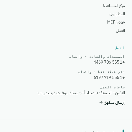
مركز المساعدة
المطورون
خادم MCP
اتصل
اتصل
المبيعات والعامة · واتساب
+1 555 706 4469
دعم عملاء نشط · واتساب
+1 555 719 6197
ساعات العمل
الاثنين–الجمعة · 8 صباحاً–5 مساءً بتوقيت غرينتش+1
إرسال شكوى
→