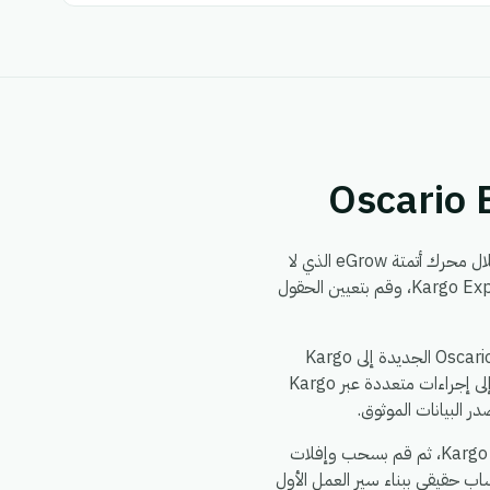
من خلال محرك أتمتة eGrow الذي لا
يتطلب برمجة. يمكنك بناء سير العمل مرة واحدة — اختر مشغلاً من Oscario Express، وحدد إجراءً في Kargo Express، وقم بتعيين الحقول
الأمور الشائعة التي تقوم الفرق بأتمتتها بين Oscario Express و Kargo Express: مزامنة سجلات Oscario Express الجديدة إلى Kargo
Express، دفع تحديثات Kargo Express إلى Oscario Express، توزيع حدث واحد في Oscario Express إلى إجراءات متعددة عبر Kargo
يستغرق الإعداد حوالي 5 دقائق. اشترك في eGrow، وقم بتفويض Oscario Express، وقم بتفويض Kargo Express، ثم قم بسحب وإفلات
ب حقيقي ببناء سير العمل الأول