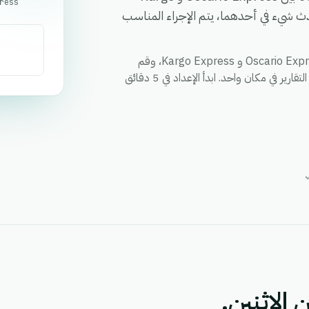
 يحدث شيء في أحدهما، يتم الإجراء المناسب
قم بمزامنة العملاء والطلبات والحالات وأي حقل مخصص بين Oscario Express و Kargo Express، وقم
بتفعيل الإجراءات عبر كلا التطبيقين من خلال سير عمل واحد، ووحد التقارير في مكان واحد. ابدأ الإعداد في 5 دقائق
 الاثنين.