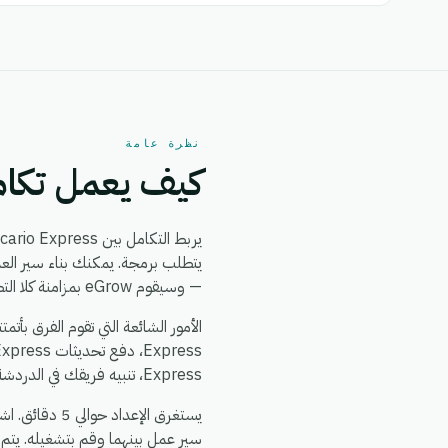
نظرة عامة
كيف يعمل تكامل Express + Kargo Express
يربط التكامل بين Oscario Express و Kargo Express بين
— وسيقوم eGrow بمزامنة كلا التطبيقين من ذلك الحين فصاعداً، في الوقت الفعلي، دون الحاجة إلى مطورين.
Express، تنبيه فريقك في الدردشة عند حدوث أي خلل، وتوحيد بيانات العملاء بحيث يرى كلا النظامين نفس مصدر البيانات الموثوق.
سير عمل بينهما وقم بتشغيله. يتم