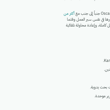
أكثر من
ك ربط Shopify وWooCommerce وWhatsApp وFedEx وDHL وغيرها في نفس سير العمل وقتما
ائحة العامة لحماية البيانات (GDPR)، مع سجلات تشغيل كاملة، وإعادة محاولة تلقائية