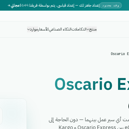
إعداد جاهز لك — إعداد قياسي، يتم بواسطة فريقنا.
$149
مجاني
وقت محدود
منتج
التكاملات
الذكاء الصناعي
الأسعار
موارد
Oscario E
Oscario E
ـ Kargo Express في دقائق وأتمت أي سير عمل بينهما — دون الحاجة إلى
برمجة، أو مطورين، أو برمجيات وسيطة معقدة. تربط eGrow بين Oscario Express و Kargo