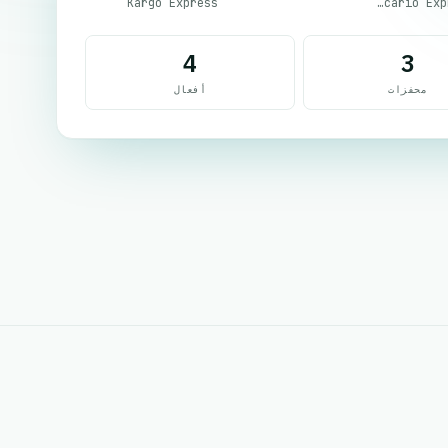
Kargo Express
Oscario Express
4
3
محفزات
أفعال