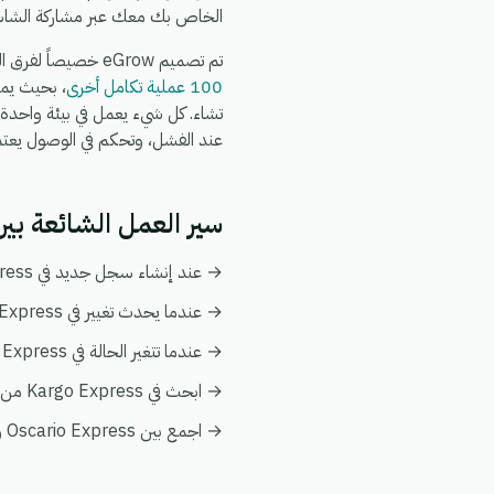
الخاص بك معك عبر مشاركة الشاش
تم تصميم eGrow خصيصاً لفرق التجارة الإلكترونية والعمليات: يعمل تكامل Oscario Express + Kargo Express جنباً إلى جنب مع
100 عملية تكامل أخرى
عند الفشل، وتحكم في الوصول يعتمد عل
سير العمل الشائعة بين Oscario Express و go Express
→ عند إنشاء سجل جديد في Oscario Express، قم بإنشاء أو تحديث السجل المطابق تلقائياً في Kargo Express.
→ عندما يحدث تغيير في Kargo Express، قم بدفع التحديث إلى Oscario Express ليبقى كلا النظامين متزامنين.
→ عندما تتغير الحالة في Oscario Express، قم بإخطار فريقك وبتفعيل إجراء متابعة في Kargo Express.
→ ابحث في Kargo Express من أي أتمتة على Oscario Express لإثراء البيانات فورياً دون الحاجة إلى عمليات بحث يدوية.
→ اجمع بين Oscario Express و Kargo Express في عرض عميل واحد ضمن تحليلات eGrow لتبقى التقارير موحدة.