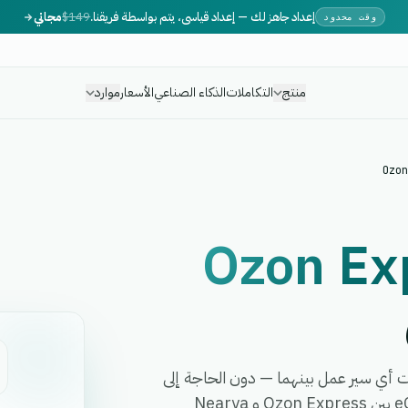
إعداد جاهز لك — إعداد قياسي، يتم بواسطة فريقنا.
$149
مجاني
وقت محدود
منتج
التكاملات
الذكاء الصناعي
الأسعار
موارد
Ozon
Ozon Ex
Nearya Expre في دقائق وأتمت أي سير عمل بينهما — دون الحاجة إلى
برمجة، أو مطورين، أو برمجيات وسيطة معقدة. تربط eGrow بين Ozon Express و Nearya