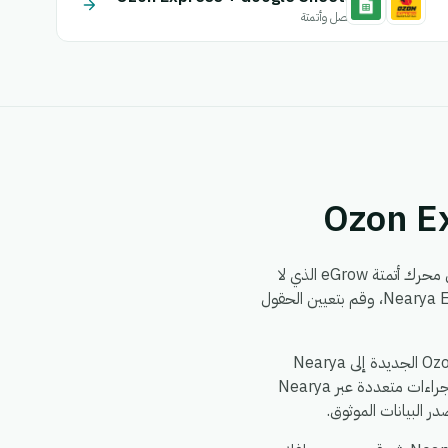
اتصل وأتمتة
من خلال محرك أتمتة eGrow الذي لا
يتطلب برمجة. يمكنك بناء سير العمل مرة واحدة — اختر مشغلاً من Ozon Express، وحدد إجراءً في Nearya Express، وقم بتعيين الحقول
الأمور الشائعة التي تقوم الفرق بأتمتتها بين Ozon Express و Nearya Express: مزامنة سجلات Ozon Express الجديدة إلى Nearya
Express، دفع تحديثات Nearya Express إلى Ozon Express، توزيع حدث واحد في Ozon Express إلى إجراءات متعددة عبر Nearya