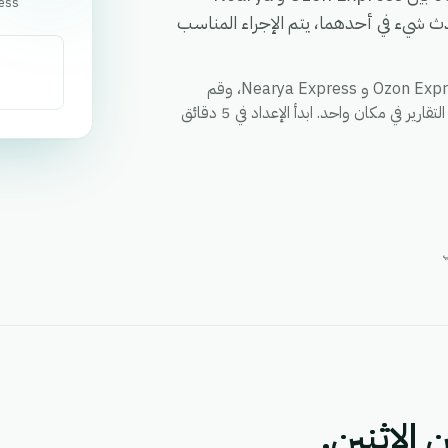
ess
 يحدث شيء في أحدهما، يتم الإجراء المناسب
قم بمزامنة العملاء والطلبات والحالات وأي حقل مخصص بين Ozon Express و Nearya Express، وقم
بتفعيل الإجراءات عبر كلا التطبيقين من خلال سير عمل واحد، ووحد التقارير في مكان واحد. ابدأ الإعداد في 5 دقائق
 الاثنين.