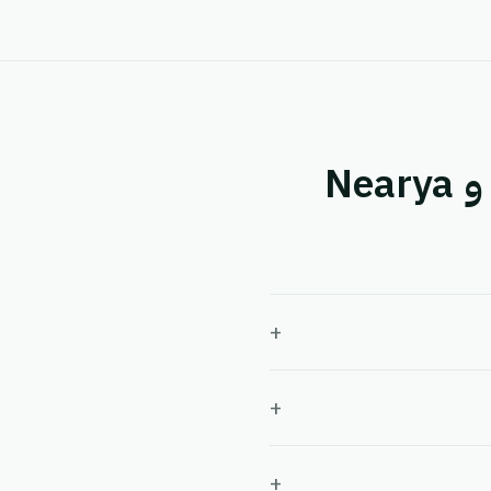
أسئلة شائعة حول التكامل بين Ozon Express و Nearya
+
+
+