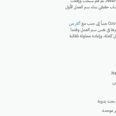
يستغرق الإعداد حوالي 5 دقائق. اشترك في eGrow، وقم بتفويض Ozon Express، وقم بتفويض Nearya Express، ثم قم بسحب وإفلات
ب حقيقي ببناء سير العمل الأول
أكثر من
ك ربط Shopify وWooCommerce وWhatsApp وFedEx وDHL وغيرها في نفس سير العمل وقتما
ائحة العامة لحماية البيانات (GDPR)، مع سجلات تشغيل كاملة، وإعادة محاولة تلقائية