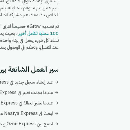
سير عمل بينهما وقم بتشغيله. يتم
الخاص بك معك عبر مشاركة الشاش
تم تصميم eGrow خصيصاً لفرق التجارة الإلكترونية والعمليات: يعمل تكامل Ozon Express + Nearya Express جنباً إلى جنب مع
100 عملية تكامل أخرى
عند الفشل، وتحكم في الوصول يعتمد عل
سير العمل الشائعة بين Ozon Express و rya Express
→ عند إنشاء سجل جديد في Ozon Express، قم بإنشاء أو تحديث السجل المطابق تلقائياً في Nearya Express.
→ عندما يحدث تغيير في Nearya Express، قم بدفع التحديث إلى Ozon Express ليبقى كلا النظامين متزامنين.
→ عندما تتغير الحالة في Ozon Express، قم بإخطار فريقك وبتفعيل إجراء متابعة في Nearya Express.
→ ابحث في Nearya Express من أي أتمتة على Ozon Express لإثراء البيانات فورياً دون الحاجة إلى عمليات بحث يدوية.
→ اجمع بين Ozon Express و Nearya Express في عرض عميل واحد ضمن تحليلات eGrow لتبقى التقارير موحدة.