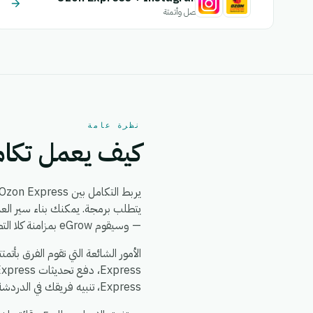
اتصل وأتمتة
نظرة عامة
كيف يعمل تكامل ress + Nearya Express
يربط التكامل بين Ozon Express و Nearya Express بين
— وسيقوم eGrow بمزامنة كلا التطبيقين من ذلك الحين فصاعداً، في الوقت الفعلي، دون الحاجة إلى مطورين.
Express، تنبيه فريقك في الدردشة عند حدوث أي خلل، وتوحيد بيانات العملاء بحيث يرى كلا النظامين نفس مصدر البيانات الموثوق.