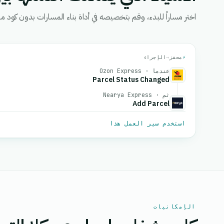
اختر مساراً للبدء، وقم بتخصيصه في أداة بناء المسارات بدون كود من eGrow، ثم قم بتفعيل
⚡
محفز
→
الإجراء
عندما · Ozon Express
Parcel Status Changed
ثم · Nearya Express
Add Parcel
استخدم سير العمل هذا
الإمكانيات