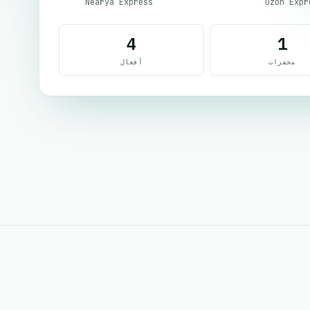
Nearya Express
Ozon Expr
4
1
محفزات
أفعال