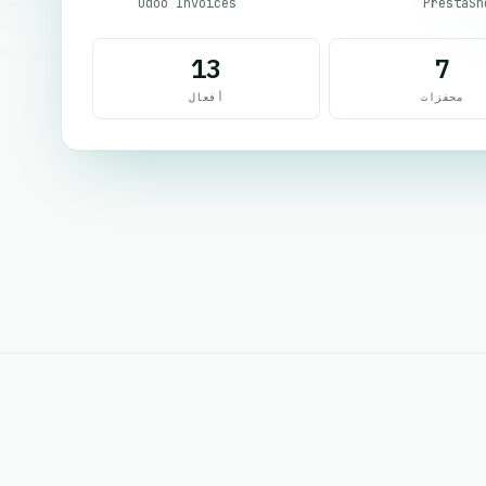
Odoo Invoices
PrestaSh
13
7
محفزات
أفعال