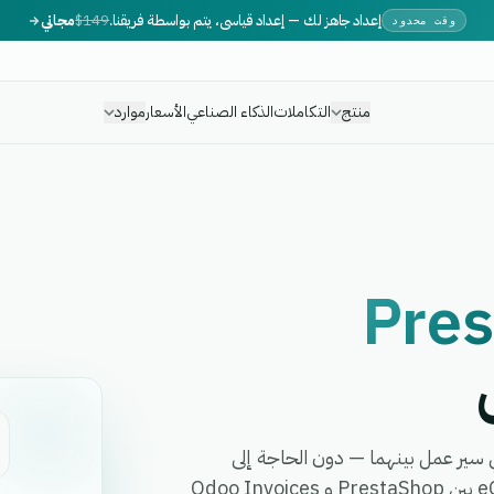
إعداد جاهز لك — إعداد قياسي، يتم بواسطة فريقنا.
$149
مجاني
وقت محدود
منتج
التكاملات
الذكاء الصناعي
الأسعار
موارد
Pre
Odo في دقائق وأتمت أي سير عمل بينهما — دون الحاجة إلى
برمجة، أو مطورين، أو برمجيات وسيطة معقدة. تربط eGrow بين PrestaShop و Odoo Invoices