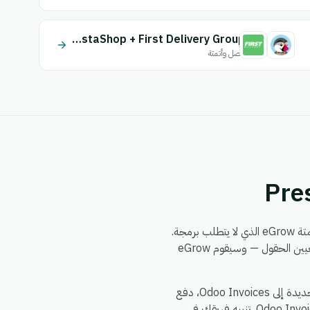
PrestaShop + First Delivery Group
اتصل وأتمتة
من خلال محرك أتمتة eGrow الذي لا يتطلب برمجة.
يمكنك بناء سير العمل مرة واحدة — اختر مشغلاً من PrestaShop، وحدد إجراءً في Odoo Invoices، وقم بتعيين الحقول — وسيقوم eGrow
الأمور الشائعة التي تقوم الفرق بأتمتتها بين PrestaShop و Odoo Invoices: مزامنة سجلات PrestaShop الجديدة إلى Odoo Invoices، دفع
تحديثات Odoo Invoices إلى PrestaShop، توزيع حدث واحد في PrestaShop إلى إجراءات متعددة عبر Odoo Invoices، تنبيه فريقك في