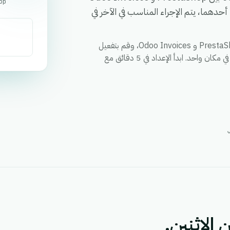
op
دهما، يتم الإجراء المناسب في الآخر في
قم بمزامنة العملاء والطلبات والحالات وأي حقل مخصص بين PrestaShop و Odoo Invoices، وقم بتفعيل
الإجراءات عبر كلا التطبيقين من خلال سير عمل واحد، ووحد التقارير في مكان واحد. ابدأ الإعداد في 5 دقائق مع
 الاثنين.