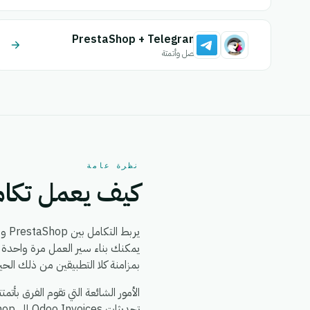
PrestaShop + Telegram
اتصل وأتمتة
نظرة عامة
كيف يعمل تكامل hop + Odoo Invoices
يربط التكامل بين PrestaShop و Odoo Invoices بين
بمزامنة كلا التطبيقين من ذلك الحي