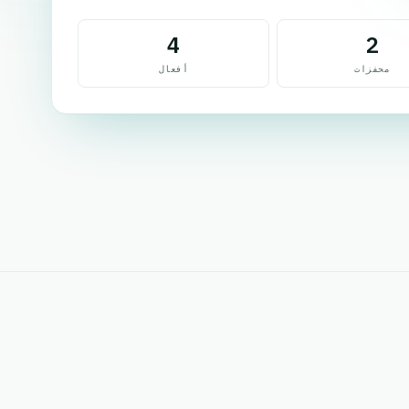
4
2
محفزات
أفعال