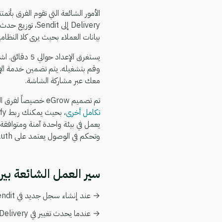
بيانات العملاء بحيث يرى كلا النظا
وقم بتشغيله. يتم تضمين خدمة الإ
معك عبر مشاركة الشاشة.
تم تصميم eGrow خصيصاً لفرق التجارة الإلكترونية والعمليات: يعمل تكامل Sendit + Big Delivery جنباً إلى جنب مع
تكامل أخرى
وتحكم في الوصول يعتمد على OAuth.
سير العمل الشائعة بين Sendit و  Delivery
→ عند إنشاء سجل جديد في Sendit، قم بإنشاء أو تحديث السجل المطابق تلقائياً في Big Delivery.
→ عندما يحدث تغيير في Big Delivery، قم بدفع التحديث إلى Sendit ليبقى كلا النظامين متزامنين.