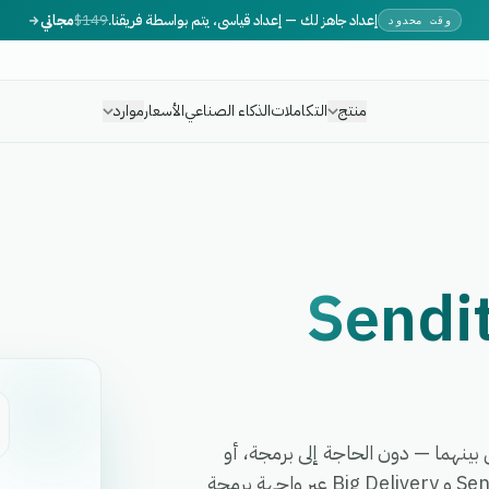
إعداد جاهز لك — إعداد قياسي، يتم بواسطة فريقنا.
$149
مجاني
وقت محدود
منتج
التكاملات
الذكاء الصناعي
الأسعار
موارد
Sendi
تمت أي سير عمل بينهما — دون الحاجة إلى برمجة، أو
مطورين، أو برمجيات وسيطة معقدة. تربط eGrow بين Sendit و Big Delivery عبر واجهة برمجة