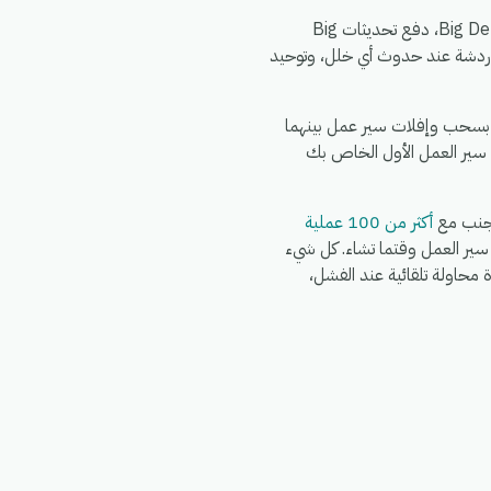
الأمور الشائعة التي تقوم الفرق بأتمتتها بين Sendit و Big Delivery: مزامنة سجلات Sendit الجديدة إلى Big Delivery، دفع تحديثات Big
لى إجراءات متعددة عبر Big Delivery، تنبيه فريقك في الدردشة عند حدوث أي خلل، وتوحيد
ائق. اشترك في eGrow، وقم بتفويض Sendit، وقم بتفويض Big Delivery، ثم قم بسحب وإفلات سير عمل بينهما
 سير العمل الأول الخاص بك
أكثر من 100 عملية
Wo وWhatsApp وFedEx وDHL وغيرها في نفس سير العمل وقتما تشاء. كل شيء
G)، مع سجلات تشغيل كاملة، وإعادة محاولة تلقائية عند الفشل،