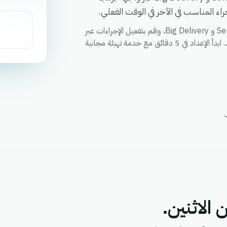
ء المناسب في الآخر في الوقت الفعلي.
قم بمزامنة العملاء والطلبات والحالات وأي حقل مخصص بين Sendit و Big Delivery، وقم بتفعيل الإجراءات عبر
كلا التطبيقين من خلال سير عمل واحد، ووحد التقارير في مكان واحد. ابدأ الإعداد في 5 دقائق مع خدمة تهيئة مجانية
 الاثنين.