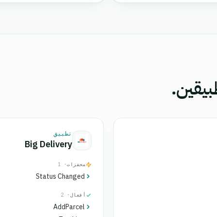
بيقين.
تطبيق
Big Delivery
محفزات
· 1
Status Changed
أفعال
· 2
AddParcel