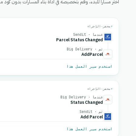
اختر مساراً للبدء، وقم بتخصيصه في أداة بناء المسارات بدون كود من eGrow، ثم قم بتفعيل
⚡
محفز
→
الإجراء
عندما · Sendit
Parcel Status Changed
ثم · Big Delivery
AddParcel
استخدم سير العمل هذا
⚡
محفز
→
الإجراء
عندما · Big Delivery
Status Changed
ثم · Sendit
Add Parcel
استخدم سير العمل هذا