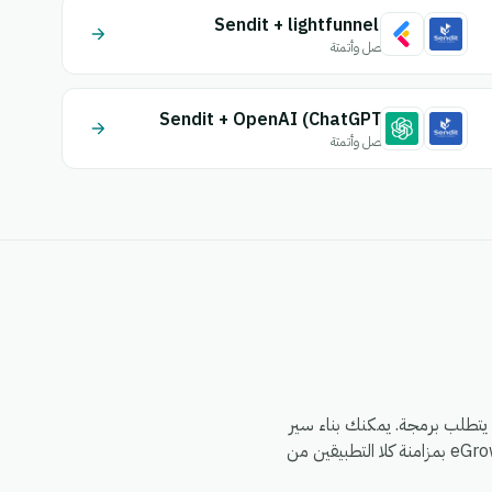
Sendit + lightfunnels
اتصل وأتمتة
Sendit + OpenAI (ChatGPT)
اتصل وأتمتة
 أتمتة eGrow الذي لا يتطلب برمجة. يمكنك بناء سير
العمل مرة واحدة — اختر مشغلاً من Sendit، وحدد إجراءً في Big Delivery، وقم بتعيين الحقول — وسيقوم eGrow بمزامنة كلا التطبيقين من