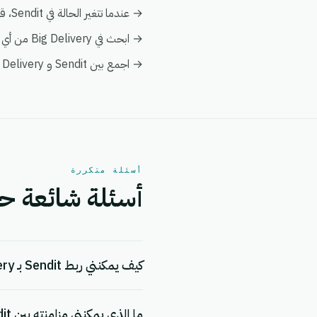
→ عندما تتغير الحالة في Sendit، قم بإخطار فريقك وبتفعيل إجراء متابعة في Big Delivery.
→ ابحث في Big Delivery من أي أتمتة على Sendit لإثراء البيانات فورياً دون الحاجة إلى عمليات بحث يدوية.
→ اجمع بين Sendit و Big Delivery في عرض عميل واحد ضمن تحليلات eGrow لتبقى التقارير موحدة.
أسئلة متكررة
أسئلة شائعة حول التكامل 
كيف يمكنني ربط Sendit بـ Big Delivery؟
ما الذي يمكنني مزامنته بين Sendit و Big Delivery؟