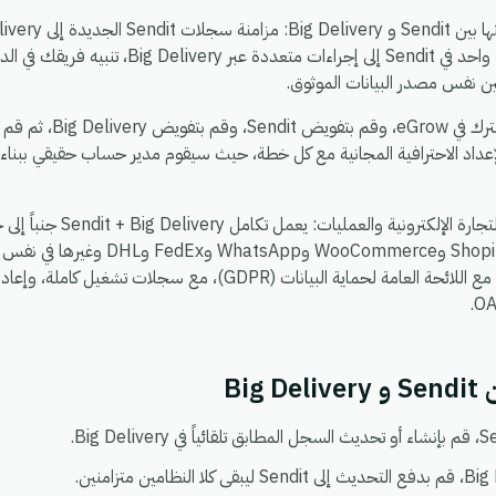
Delivery إلى Sendit، توزيع حدث واحد في Sendit إ
مين نفس مصدر البيانات الموثوق.
يستغرق الإعداد حوالي 5 دق
عداد الاحترافية المجانية مع كل خطة، حيث سيقوم مدير حساب حقيقي ببناء
، بحيث يمكنك ربط Shopify وoCommerce
يعمل في بيئة واحدة آمنة ومتوافقة مع اللائحة العامة لحماية البيانات (DPR
Big